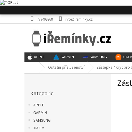
Přejít
na
obsah
777409768
info@ireminky.cz
APPLE
GARMIN
SAMSUNG
XIAO
Domů
Ostatní příslušenství
Záslepka / kryt pro 
P
Zásl
o
Přeskočit
s
Kategorie
kategorie
t
r
APPLE
a
GARMIN
n
SAMSUNG
n
í
XIAOMI