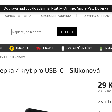
Doprava nad 600Kč zdarma. Platby Online, Apple Pay, Dobírka
DOPRAVA A PLATBA
OBCHODNÍ PODMÍNKY
PODMÍNKY OCHRANY 
HLEDAT
MI
AMAZFIT
HUAWEI
OSTATNÍ ZNAČKY
Nab
USB-C - Silikonová
epka / kryt pro USB-C - Silikonová
29 
23,97 Kč
Měrná
Zvolt
cena: