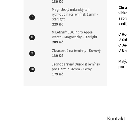
139 Kč
Chra
Magnetický milánský tah -
vlhko
rychloupínací řemínek 18mm -
zabr
Starlight
sedí
229 Kč
MILÁNSKÝ LOOP pro Apple
✔
Vo
Watch - Magnetický - Starlight
✔
Od
289 Kč
✔
Je
✔
Un
Zkracovač na řemínky - Kovový
139 Kč
Malý,
Jednobarevný QuickFit řemínek
port 
pro Garmin 26mm - Černý
179 Kč
Z
á
p
a
t
Kontakt
í