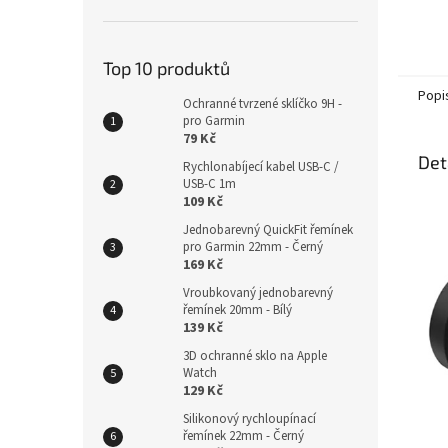
Top 10 produktů
Popi
Ochranné tvrzené sklíčko 9H -
pro Garmin
79 Kč
Det
Rychlonabíjecí kabel USB-C /
USB-C 1m
109 Kč
Jednobarevný QuickFit řemínek
pro Garmin 22mm - Černý
169 Kč
Vroubkovaný jednobarevný
řemínek 20mm - Bílý
139 Kč
3D ochranné sklo na Apple
Watch
129 Kč
Silikonový rychloupínací
řemínek 22mm - Černý