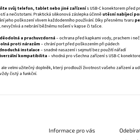
ňte svůj telefon, tablet nebo jiné zařízení
s USB-C konektorem před p
stí a nečistotami. Praktická silikonová záslepka účinně
utěsní nabíjecí po
ání jeho poškození vlivem každodenního používání. Díky přesnému tvaru
pe
, nevyčnívá a nebrání běžnému nošení v kapse či tašce.
děodolná a prachuvzdorná
– ochrana před kapkami vody, prachem i neč
olná proti nárazům
– chrání port před poškozením při pádech
dnoduchá instalace
– snadné nasazení i sejmutí bez použití nářadí
iverzální kompatibilita
– vhodná pro všechna zařízení s USB-C konekto
 ale velmi užitečný doplněk, který prodlouží životnost vašeho zařízení a udr
vždy čistý a funkční.
Informace pro vás
Odebíra