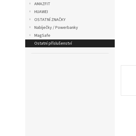
p
AMAZFIT
a
HUAWEI
n
OSTATNÍ ZNAČKY
e
Nabíječky / Powerbanky
l
MagSafe
Ostatní příslušenství