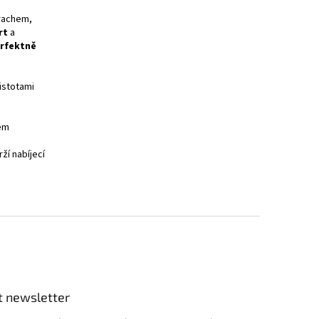
rachem,
rt
a
rfektně
istotami
rem
ží nabíjecí
t newsletter