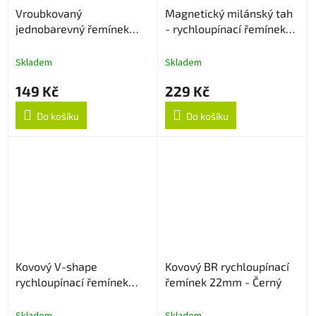
Vroubkovaný
Magnetický milánský tah
jednobarevný řemínek
- rychloupínací řemínek
22mm - Bílý
22mm - Starlight
Skladem
Skladem
149 Kč
229 Kč
Do košíku
Do košíku
Kovový V-shape
Kovový BR rychloupínací
rychloupínací řemínek
řemínek 22mm - Černý
22mm - Stříbrný
Skladem
Skladem