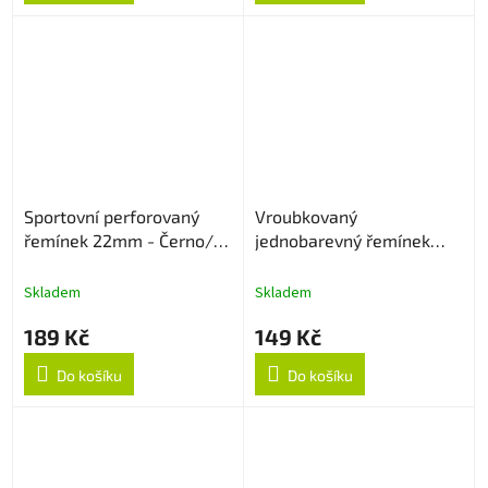
Sportovní perforovaný
Vroubkovaný
řemínek 22mm - Černo/
jednobarevný řemínek
Šedý
22mm - Sapphire
Skladem
Skladem
189 Kč
149 Kč
Do košíku
Do košíku