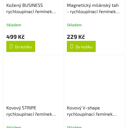
Kožený BUSINESS
Magnetický milánský tah
rychloupínací řemínek
- rychloupínací řemínek
22mm - Černý
22mm - Černý
Skladem
Skladem
499 Kč
229 Kč
Do košíku
Do košíku
Kovový STRIPE
Kovový V-shape
rychloupínací řemínek
rychloupínací řemínek
22mm - Stříbrný
22mm - Černý
Skladem
Skladem