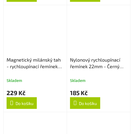
Magnetický milánský tah
Nylonový rychloupínací
- rychloupínací řemínek
řemínek 22mm - Černý
22mm - Modrý
strukturovaný
Skladem
Skladem
229 Kč
185 Kč
Do košíku
Do košíku