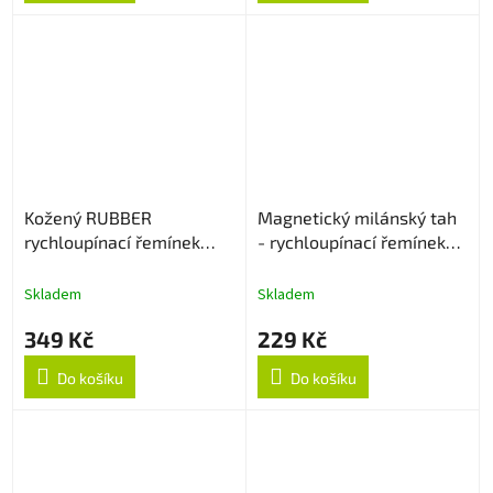
Kožený RUBBER
Magnetický milánský tah
rychloupínací řemínek
- rychloupínací řemínek
22mm - Light Brown
22mm - Rose Gold
Skladem
Skladem
349 Kč
229 Kč
Do košíku
Do košíku