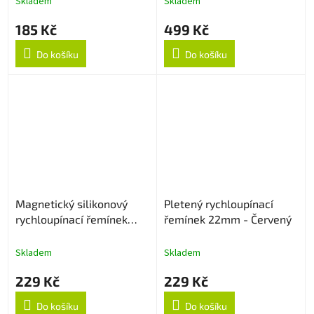
Skladem
Skladem
185 Kč
499 Kč
Do košíku
Do košíku
Magnetický silikonový
Pletený rychloupínací
rychloupínací řemínek
řemínek 22mm - Červený
22mm - Černo/oranžový
Skladem
Skladem
229 Kč
229 Kč
Do košíku
Do košíku