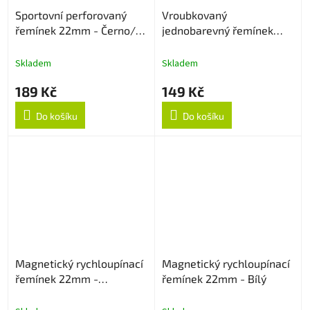
Sportovní perforovaný
Vroubkovaný
řemínek 22mm - Černo/
jednobarevný řemínek
Červený
22mm - Pink
Skladem
Skladem
189 Kč
149 Kč
Do košíku
Do košíku
Magnetický rychloupínací
Magnetický rychloupínací
řemínek 22mm -
řemínek 22mm - Bílý
Levandulový