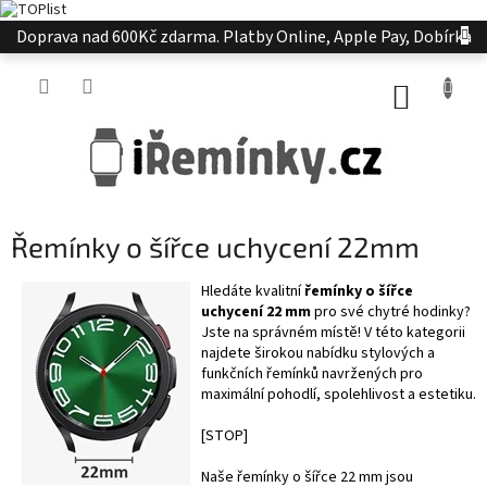
Přejít
Doprava nad 600Kč zdarma. Platby Online, Apple Pay, Dobírka
na
obsah
NÁKUP
KOŠÍK
Řemínky o šířce uchycení 22mm
Hledáte kvalitní
řemínky o šířce
uchycení 22 mm
pro své chytré hodinky?
Jste na správném místě! V této kategorii
najdete širokou nabídku stylových a
funkčních řemínků navržených pro
maximální pohodlí, spolehlivost a estetiku.
[STOP]
Naše řemínky o šířce 22 mm jsou