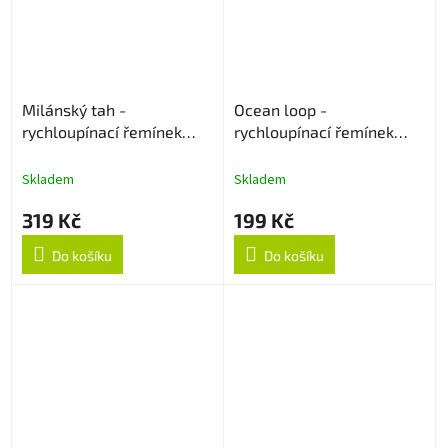
Milánský tah -
Ocean loop -
rychloupínací řemínek
rychloupínací řemínek
22mm - Černý
22mm - Oranžový
Skladem
Skladem
319 Kč
199 Kč
Do košíku
Do košíku