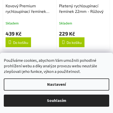
Kovový Premium
Pletený rychloupínací
rychloupínací řemínek
řemínek 22mm - Růžový
22mm - Stříbrný
Skladem
Skladem
439 Kč
229 Kč
Do košíku
Do košíku
NAČÍST 48 DALŠÍCH
Používáme cookies, abychom Vám umožnili pohodlné
prohlížení webu a díky analýze provozu webu neustále
S
1
2
t
zlepšovali jeho funkce, výkon a použitelnost.
O
r
120
položek celkem
v
á
l
NAHORU
n
Nastavení
á
k
d
o
v
Z
a
á
Souhlasím
c
á
n
í
p
í
p