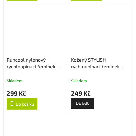
Runcool nylonový
Kožený STYLISH
rychloupínací řemínek
rychloupínací řemínek
22mm - Černo/Oranžový
22mm
Skladem
Skladem
299 Kč
249 Kč
DETAIL
Do košíku