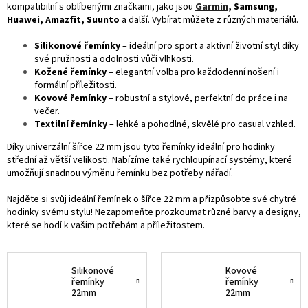
kompatibilní s oblíbenými značkami, jako jsou
Garmin
, Samsung,
Huawei, Amazfit, Suunto
a další. Vybírat můžete z různých materiálů.
Silikonové řemínky
– ideální pro sport a aktivní životní styl díky
své pružnosti a odolnosti vůči vlhkosti.
Kožené řemínky
– elegantní volba pro každodenní nošení i
formální příležitosti.
Kovové řemínky
– robustní a stylové, perfektní do práce i na
večer.
Textilní řemínky
– lehké a pohodlné, skvělé pro casual vzhled.
Díky univerzální šířce 22 mm jsou tyto řemínky ideální pro hodinky
střední až větší velikosti. Nabízíme také rychloupínací systémy, které
umožňují snadnou výměnu řemínku bez potřeby nářadí.
Najděte si svůj ideální řemínek o šířce 22 mm a přizpůsobte své chytré
hodinky svému stylu! Nezapomeňte prozkoumat různé barvy a designy,
které se hodí k vašim potřebám a příležitostem.
Silikonové
Kovové
řemínky
řemínky
22mm
22mm