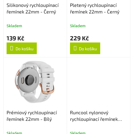
Silikonový rychloupínací
Pletený rychloupínací
d
řemínek 22mm - Černý
řemínek 22mm - Černý
u
k
t
Skladem
Skladem
ů
139 Kč
229 Kč
Do košíku
Do košíku
Prémiový rychloupínací
Runcool nylonový
řemínek 22mm - Bílý
rychloupínací řemínek
22mm - Černý
Skladem
Skladem