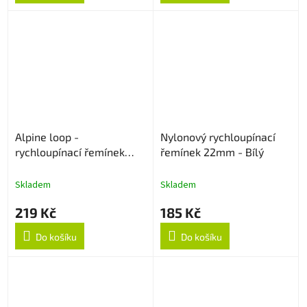
Alpine loop -
Nylonový rychloupínací
rychloupínací řemínek
řemínek 22mm - Bílý
22mm - Army Green
Skladem
Skladem
219 Kč
185 Kč
Do košíku
Do košíku