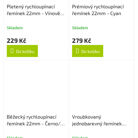
Pletený rychloupínací
Prémiový rychloupínací
řemínek 22mm - Vínově
řemínek 22mm - Cyan
červený
Skladem
Skladem
229 Kč
279 Kč
Do košíku
Do košíku
Běžecký rychloupínací
Vroubkovaný
řemínek 22mm - Černo/
jednobarevný řemínek
Šedý
22mm - Levander