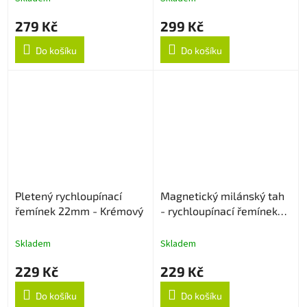
279 Kč
299 Kč
Do košíku
Do košíku
Pletený rychloupínací
Magnetický milánský tah
řemínek 22mm - Krémový
- rychloupínací řemínek
22mm - Stříbrný
Skladem
Skladem
229 Kč
229 Kč
Do košíku
Do košíku