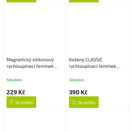
Magnetický silikonový
Kožený CLASSIC
rychloupínací řemínek
rychloupínací řemínek
22mm - Bílý
22mm - Tmavě hnědý
Skladem
Skladem
229 Kč
390 Kč
Do košíku
Do košíku