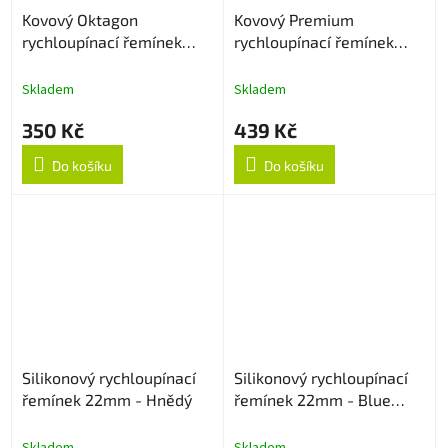
Kovový Oktagon
Kovový Premium
rychloupínací řemínek
rychloupínací řemínek
22mm - Rose Gold
22mm - Černý
Skladem
Skladem
350 Kč
439 Kč
Do košíku
Do košíku
Silikonový rychloupínací
Silikonový rychloupínací
řemínek 22mm - Hnědý
řemínek 22mm - Blue
Lagoon