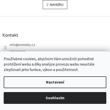
v
á
l
NAHORU
n
á
k
d
o
v
Z
a
á
c
á
n
í
p
í
p
a
Kontakt
r
t
v
info
@
ireminky.cz
í
k
y
777409768
v
Používáme cookies, abychom Vám umožnili pohodlné
iReminky.cz
ý
prohlížení webu a díky analýze provozu webu neustále
p
ireminkycz
zlepšovali jeho funkce, výkon a použitelnost.
i
s
u
Informace pro vás
Nastavení
Doprava a platba
Obchodní podmínky
Souhlasím
Podmínky ochrany osobních údajů
Jak nakupovat