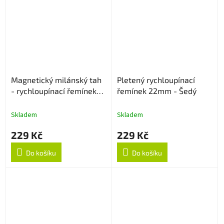
Magnetický milánský tah
Pletený rychloupínací
- rychloupínací řemínek
řemínek 22mm - Šedý
20mm - Černý
Skladem
Skladem
229 Kč
229 Kč
Do košíku
Do košíku