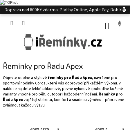
Přejít
Doprava nad 600Kč zdarma. Platby Online, Apple Pay, Dobírka
na
obsah
NÁKUP
KOŠÍK
Řemínky pro Řadu Apex
Objevte odolné a stylové
řemínky pro Řadu Apex
, navržené pro
sportovní hodinky Coros, které vás doprovodí při každém výkonu. V
nabídce najdete lehké silikonové, pevné nylonové i pohodlné kožené
varianty vhodné pro běh, outdoor i každodenní nošení.
Řemínky pro
Řadu Apex
zajišťují stabilitu, komfort a snadnou výměnu – připravené
zvládnout každou výzvu.
Apex 2 Pro
Apex 2