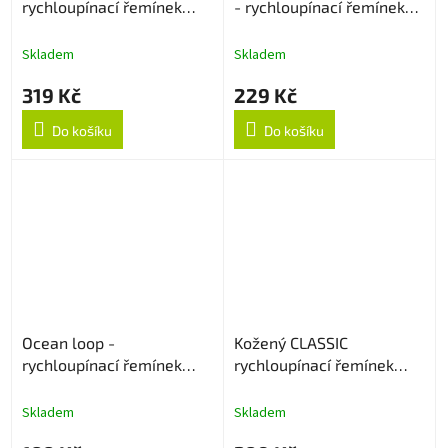
rychloupínací řemínek
- rychloupínací řemínek
22mm - Černý
22mm - Černý
Skladem
Skladem
319 Kč
229 Kč
Do košíku
Do košíku
Ocean loop -
Kožený CLASSIC
rychloupínací řemínek
rychloupínací řemínek
22mm - Oranžový
20mm - Tmavě hnědý
Skladem
Skladem