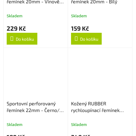
řemínek 20mm - Vínově
řemínek 20mm - Bílý
červený
Skladem
Skladem
229 Kč
159 Kč
Do košíku
Do košíku
Sportovní perforovaný
Kožený RUBBER
řemínek 22mm - Černo/
rychloupínací řemínek
Šedý
20mm - Light Brown
Skladem
Skladem