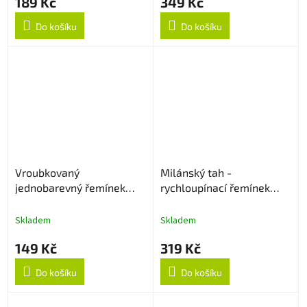
189 Kč
349 Kč
Do košíku
Do košíku
Vroubkovaný
Milánský tah -
jednobarevný řemínek
rychloupínací řemínek
22mm - Sapphire
20mm - Rose Gold
Skladem
Skladem
149 Kč
319 Kč
Do košíku
Do košíku