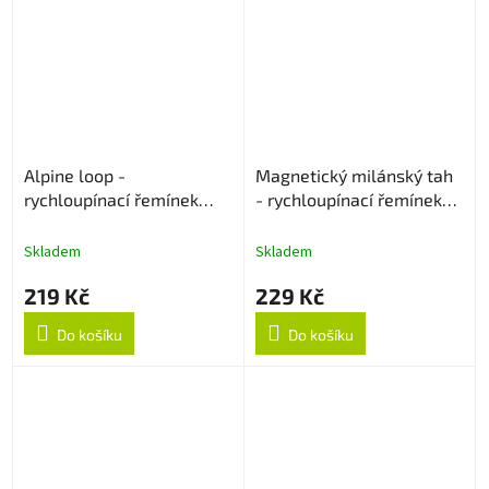
Alpine loop -
Magnetický milánský tah
rychloupínací řemínek
- rychloupínací řemínek
22mm - Černý
22mm - Rose Gold
Skladem
Skladem
219 Kč
229 Kč
Do košíku
Do košíku