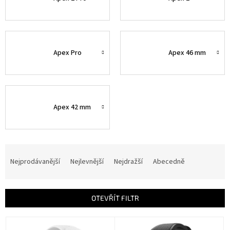
Apex Pro
Apex 46 mm
Apex 42 mm
Ř
a
Nejprodávanější
Nejlevnější
Nejdražší
Abecedně
z
e
n
OTEVŘÍT FILTR
í
p
V
r