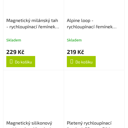
Magnetický milánský tah
Alpine loop -
- rychloupínací řemínek
rychloupínací řemínek
22mm - Starlight
20mm - Béžový
Skladem
Skladem
229 Kč
219 Kč
Do košíku
Do košíku
Magnetický silikonový
Pletený rychloupínací