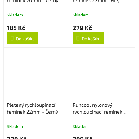
řemínek 20mm - Černý
řemínek 22mm - Bílý
Skladem
Skladem
185 Kč
279 Kč
Do košíku
Do košíku
Pletený rychloupínací
Runcool nylonový
řemínek 22mm - Černý
rychloupínací řemínek
22mm - Černý
Skladem
Skladem
229 Kč
299 Kč