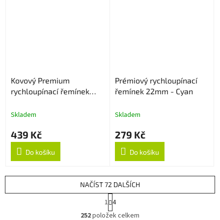
Kovový Premium
Prémiový rychloupínací
rychloupínací řemínek
řemínek 22mm - Cyan
20mm - Stříbrný
Skladem
Skladem
439 Kč
279 Kč
Do košíku
Do košíku
NAČÍST 72 DALŠÍCH
S
1
4
t
O
r
252
položek celkem