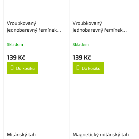
Vroubkovaný
Vroubkovaný
jednobarevný řemínek
jednobarevný řemínek
20mm - Navy Blue
20mm - Vínový
Skladem
Skladem
139 Kč
139 Kč
Do košíku
Do košíku
Milánský tah -
Magnetický milánský tah