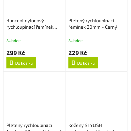
Runcool nylonový
Pletený rychloupínací
rychloupínací řemínek
řemínek 20mm - Černý
22mm - Černo/Oranžový
Skladem
Skladem
299 Kč
229 Kč
Do košíku
Do košíku
Pletený rychloupínací
Kožený STYLISH