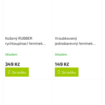
Kožený RUBBER
Vroubkovaný
rychloupínací řemínek
jednobarevný řemínek
22mm - Černý
22mm - Bílý
Skladem
Skladem
349 Kč
149 Kč
Do košíku
Do košíku