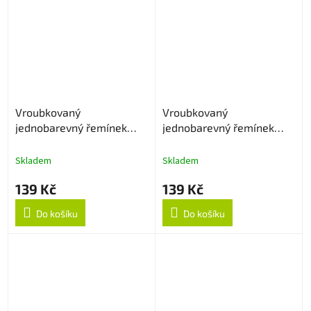
Vroubkovaný
Vroubkovaný
jednobarevný řemínek
jednobarevný řemínek
20mm - Tmavě šedý
20mm - Sapphire
Skladem
Skladem
139 Kč
139 Kč
Do košíku
Do košíku