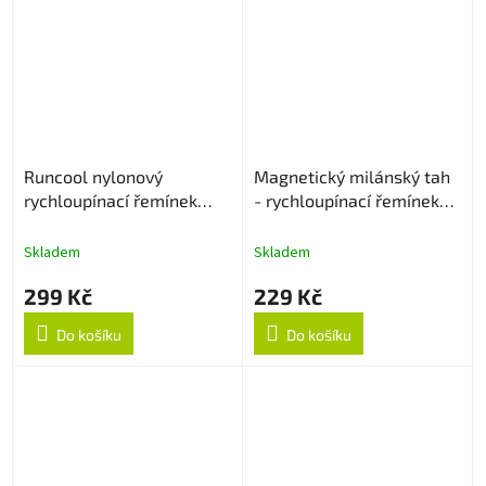
Runcool nylonový
Magnetický milánský tah
rychloupínací řemínek
- rychloupínací řemínek
20mm - Černý
20mm - Zlatý
Skladem
Skladem
299 Kč
229 Kč
Do košíku
Do košíku