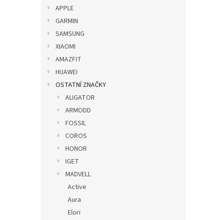
p
APPLE
V
n
a
ý
í
GARMIN
n
p
p
SAMSUNG
e
i
r
XIAOMI
l
s
o
AMAZFIT
p
d
HUAWEI
r
u
o
k
OSTATNÍ ZNAČKY
d
t
ALIGATOR
u
ů
ARMODD
Silik
k
FOSSIL
22mm
t
COROS
ů
HONOR
IGET
139
MADVELL
Active
Aura
Elori