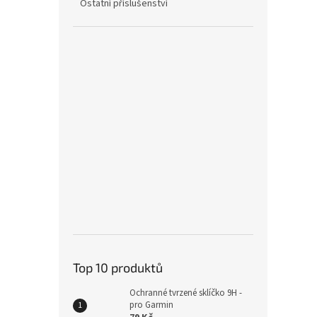
Ostatní příslušenství
Runc
řemí
299
Top 10 produktů
Ochranné tvrzené sklíčko 9H -
pro Garmin
Plete