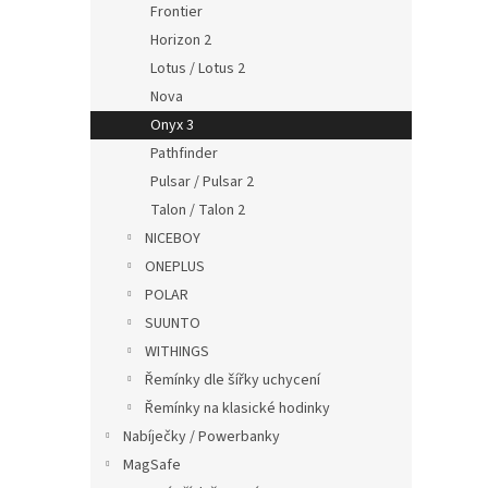
Frontier
Horizon 2
Lotus / Lotus 2
Nova
Onyx 3
Pathfinder
Plete
Pulsar / Pulsar 2
22mm
Talon / Talon 2
NICEBOY
ONEPLUS
229
POLAR
SUUNTO
WITHINGS
Řemínky dle šířky uchycení
Řemínky na klasické hodinky
Nabíječky / Powerbanky
MagSafe