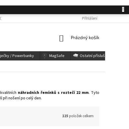
OSOBNÍCH ÚDAJŮ
JAK NAKUPOVAT
KONTAKTY
Přihlášení
REKLAMACE A 
NÁKUPNÍ
Prázdný košík
KOŠÍK
íječky / Powerbanky
MagSafe
Ostatní příslušenství
kvalitních
náhradních řemínků s roztečí 22 mm
. Tyto
í při nošení po celý den.
125
položek celkem