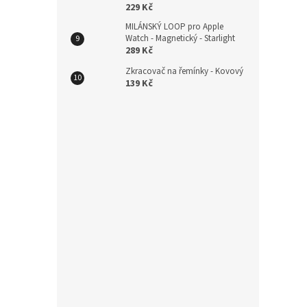
229 Kč
229
MILÁNSKÝ LOOP pro Apple
Watch - Magnetický - Starlight
289 Kč
Zkracovač na řemínky - Kovový
139 Kč
Magn
rych
Starl
229