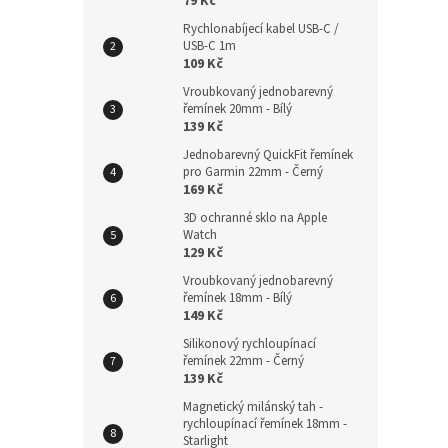
79 Kč
22mm
Rychlonabíjecí kabel USB-C /
USB-C 1m
109 Kč
Vroubkovaný jednobarevný
229
řemínek 20mm - Bílý
139 Kč
Jednobarevný QuickFit řemínek
pro Garmin 22mm - Černý
169 Kč
3D ochranné sklo na Apple
Watch
129 Kč
Vroubkovaný jednobarevný
řemínek 18mm - Bílý
149 Kč
Silikonový rychloupínací
Magn
řemínek 22mm - Černý
139 Kč
rych
Rose
Magnetický milánský tah -
rychloupínací řemínek 18mm -
Starlight