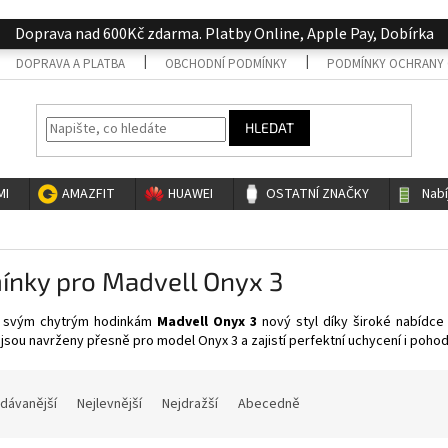
Doprava nad 600Kč zdarma. Platby Online, Apple Pay, Dobírka
DOPRAVA A PLATBA
OBCHODNÍ PODMÍNKY
PODMÍNKY OCHRANY 
HLEDAT
MI
AMAZFIT
HUAWEI
OSTATNÍ ZNAČKY
Nab
ínky pro Madvell Onyx 3
 svým chytrým hodinkám
Madvell Onyx 3
nový styl díky široké nabídce 
jsou navrženy přesně pro model Onyx 3 a zajistí perfektní uchycení i pohodl
dávanější
Nejlevnější
Nejdražší
Abecedně