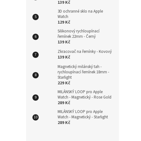
139 Kč
Plete
3D ochranné sklo na Apple
22mm
Watch
129 Kč
Silikonový rychloupínací
řemínek 22mm - Černý
139 Kč
229
Zkracovač na řemínky - Kovový
139 Kč
Magnetický milánský tah -
rychloupínací řemínek 18mm -
Starlight
229 Kč
MILÁNSKÝ LOOP pro Apple
Watch - Magnetický - Rose Gold
289 Kč
MILÁNSKÝ LOOP pro Apple
Watch - Magnetický - Starlight
289 Kč
Magn
rych
Rose