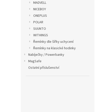
MADVELL
NICEBOY
ONEPLUS
POLAR
SUUNTO
WITHINGS
Řemínky dle šířky uchycení
Runc
Řemínky na klasické hodinky
řemí
Nabíječky / Powerbanky
MagSafe
Ostatní příslušenství
299