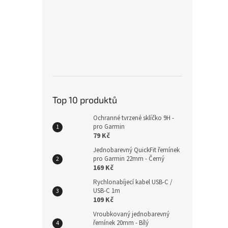
Plete
22mm
Top 10 produktů
229
Ochranné tvrzené sklíčko 9H -
pro Garmin
79 Kč
Jednobarevný QuickFit řemínek
pro Garmin 22mm - Černý
169 Kč
Rychlonabíjecí kabel USB-C /
USB-C 1m
109 Kč
Vroubkovaný jednobarevný
řemínek 20mm - Bílý