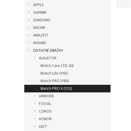
p
z
APPLE
a
e
GARMIN
n
V
n
SAMSUNG
e
ý
í
XIAOMI
l
p
p
AMAZFIT
i
r
s
o
HUAWEI
p
d
OSTATNÍ ZNAČKY
r
u
ALIGATOR
o
k
Watch Care (TD-20)
d
t
Watch Life (Y65)
u
ů
Silik
k
Watch PRO (Y80)
22mm
t
Watch PRO X (Y32)
ů
ARMODD
FOSSIL
COROS
139
HONOR
IGET