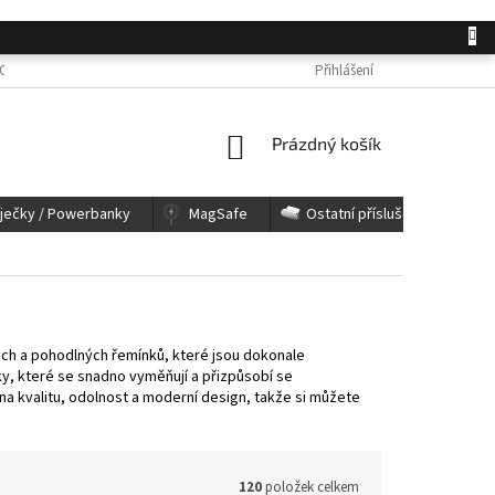
OSOBNÍCH ÚDAJŮ
JAK NAKUPOVAT
KONTAKTY
Přihlášení
REKLAMACE A 
NÁKUPNÍ
Prázdný košík
KOŠÍK
íječky / Powerbanky
MagSafe
Ostatní příslušenství
ých a pohodlných řemínků, které jsou dokonale
ky, které se snadno vyměňují a přizpůsobí se
a kvalitu, odolnost a moderní design, takže si můžete
120
položek celkem