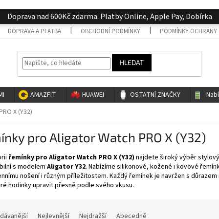
Doprava nad 600Kč zdarma. Platby Online, Apple Pay, Dobírka
DOPRAVA A PLATBA
OBCHODNÍ PODMÍNKY
PODMÍNKY OCHRANY 
HLEDAT
MI
AMAZFIT
HUAWEI
OSTATNÍ ZNAČKY
Nab
PRO X (Y32)
nky pro Aligator Watch PRO X (Y32)
rii
řemínky pro Aligator Watch PRO X (Y32)
najdete široký výběr stylov
bilní s modelem
Aligator Y32
. Nabízíme silikonové, kožené i kovové řemín
nímu nošení i různým příležitostem. Každý řemínek je navržen s důrazem n
tré hodinky upravit přesně podle svého vkusu.
dávanější
Nejlevnější
Nejdražší
Abecedně