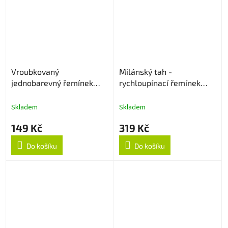
Vroubkovaný
Milánský tah -
jednobarevný řemínek
rychloupínací řemínek
22mm - Levander
22mm - Černý
Skladem
Skladem
149 Kč
319 Kč
Do košíku
Do košíku