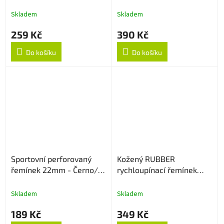
22mm - Černý
Skladem
Skladem
259 Kč
390 Kč
Do košíku
Do košíku
Sportovní perforovaný
Kožený RUBBER
řemínek 22mm - Černo/
rychloupínací řemínek
Šedý
22mm - Light Brown
Skladem
Skladem
189 Kč
349 Kč