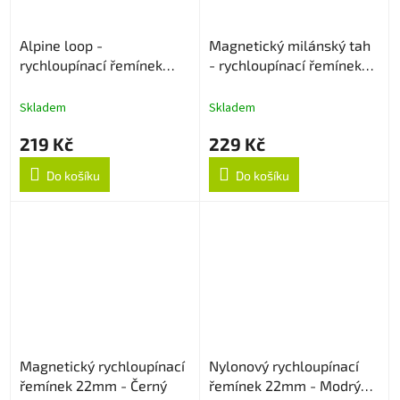
Alpine loop -
Magnetický milánský tah
rychloupínací řemínek
- rychloupínací řemínek
22mm - Béžový
22mm - Modrý
Skladem
Skladem
219 Kč
229 Kč
Do košíku
Do košíku
Magnetický rychloupínací
Nylonový rychloupínací
řemínek 22mm - Černý
řemínek 22mm - Modrý