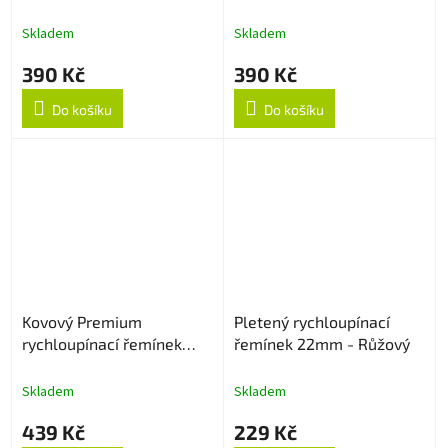
22mm - Tmavě hnědý
22mm - Hnědý
Skladem
Skladem
390 Kč
390 Kč
Do košíku
Do košíku
Kovový Premium
Pletený rychloupínací
rychloupínací řemínek
řemínek 22mm - Růžový
22mm - Stříbrný
Skladem
Skladem
439 Kč
229 Kč