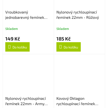
Vroubkovaný
Nylonový rychloupínací
jednobarevný řemínek
řemínek 22mm - Růžový
22mm - Sapphire
Skladem
Skladem
149 Kč
185 Kč
Do košíku
Do košíku
Nylonový rychloupínací
Kovový Oktagon
řemínek 22mm - Army
rychloupínací řemínek