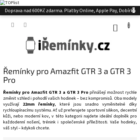
Přejít
Doprava nad 600Kč zdarma. Platby Online, Apple Pay, Dobírka
na
obsah
NÁKUP
KOŠÍK
Řemínky pro Amazfit GTR 3 a GTR 3
Pro
Řemínky pro Amazfit GTR 3 a GTR 3 Pro
přinášejí možnost rychle
změnit vzhled i pohodlí vašich hodinek – bez kompromisů. Oba modely
využívají
22mm řemínky
, které jsou snadno vyměnitelné díky
rychloupínacímu systému. Ať už preferujete sportovní silikon, decentní
kůži, nebo moderní kov, v této kategorii najdete ideální doplněk pro
každodenní nošení, trénink i společenské příležitosti. Vaše hodinky,
váš styl – kdykoli chcete.