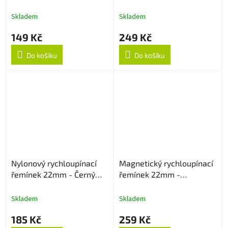
22mm - Pink
Černo/Oranžový
Skladem
Skladem
149 Kč
249 Kč
Do košíku
Do košíku
Nylonový rychloupínací
Magnetický rychloupínací
řemínek 22mm - Černý
řemínek 22mm -
strukturovaný
Levandulový
Skladem
Skladem
185 Kč
259 Kč