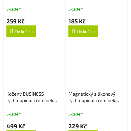
strukturovaný
Skladem
Skladem
259 Kč
185 Kč
Do košíku
Do košíku
Kožený BUSINESS
Magnetický silikonový
rychloupínací řemínek
rychloupínací řemínek
22mm - Hnědý
22mm - Černo/oranžový
Skladem
Skladem
499 Kč
229 Kč