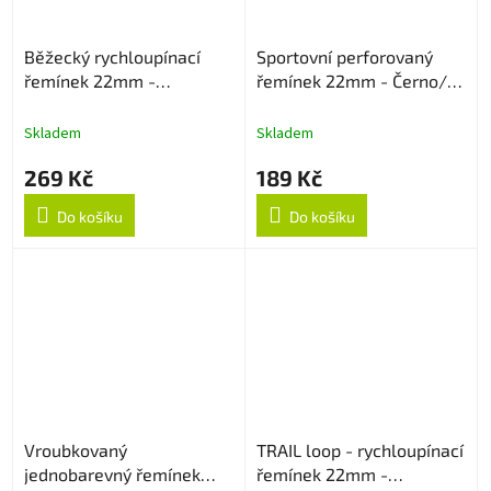
Běžecký rychloupínací
Sportovní perforovaný
řemínek 22mm -
řemínek 22mm - Černo/
Oranžový
Červený
Skladem
Skladem
269 Kč
189 Kč
Do košíku
Do košíku
Vroubkovaný
TRAIL loop - rychloupínací
jednobarevný řemínek
řemínek 22mm -