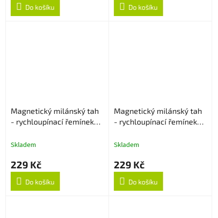
Do košíku
Do košíku
Magnetický milánský tah
Magnetický milánský tah
- rychloupínací řemínek
- rychloupínací řemínek
22mm - Rose Gold
22mm - Černý
Skladem
Skladem
229 Kč
229 Kč
Do košíku
Do košíku