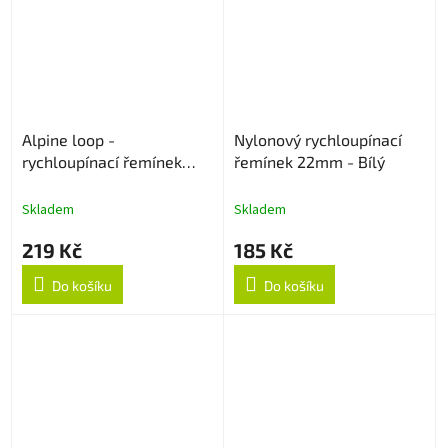
Alpine loop -
Nylonový rychloupínací
rychloupínací řemínek
řemínek 22mm - Bílý
22mm - Army Green
Skladem
Skladem
219 Kč
185 Kč
Do košíku
Do košíku