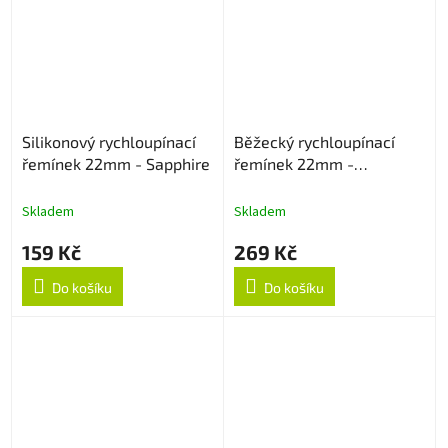
Silikonový rychloupínací
Běžecký rychloupínací
řemínek 22mm - Sapphire
řemínek 22mm -
Černo/Zelený
Skladem
Skladem
159 Kč
269 Kč
Do košíku
Do košíku