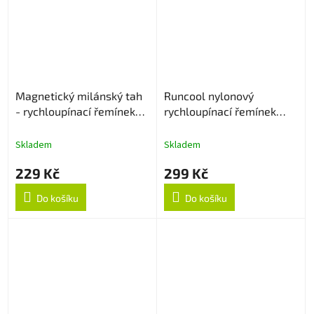
Magnetický milánský tah
Runcool nylonový
- rychloupínací řemínek
rychloupínací řemínek
22mm - Stříbrný
22mm - Černo/Oranžový
Skladem
Skladem
229 Kč
299 Kč
Do košíku
Do košíku