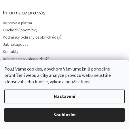
s
u
Informace pro vás
Doprava a platba
Obchodní podmínky
Podmínky ochrany osobních údajů
Jak nakupovat
Kontakty
Reklamace a vrácení zboží
Mapa serveru
Používáme cookies, abychom Vám umožnili pohodlné
prohlížení webu a díky analýze provozu webu neustále
zlepšovali jeho funkce, výkon a použitelnost.
Odebírat newsletter
Nastavení
Vložte svůj e-mail a my vám budeme zasílat informace o nových
produktech na našem e-shopu.
Souhlasím
E-mail