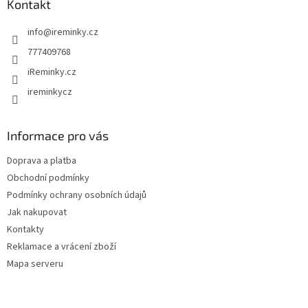
a
Kontakt
c
t
í
info
@
ireminky.cz
í
p
r
777409768
v
iReminky.cz
k
y
ireminkycz
v
ý
p
Informace pro vás
i
s
Doprava a platba
u
Obchodní podmínky
Podmínky ochrany osobních údajů
Jak nakupovat
Kontakty
Reklamace a vrácení zboží
Mapa serveru