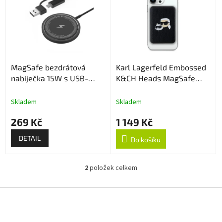
p
d
i
u
s
k
p
t
r
ů
o
MagSafe bezdrátová
Karl Lagerfeld Embossed
d
nabíječka 15W s USB-
K&CH Heads MagSafe
u
C/USB-A konektorem
Powerbanka 5000mAh
k
Black
t
Skladem
Skladem
ů
269 Kč
1 149 Kč
DETAIL
Do košíku
2
položek celkem
O
v
l
Z
á
á
d
p
a