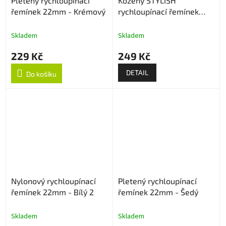
Pletený rychloupínací
Kožený STYLISH
řemínek 22mm - Krémový
rychloupínací řemínek
22mm
Skladem
Skladem
229 Kč
249 Kč
DETAIL
Do košíku
Nylonový rychloupínací
Pletený rychloupínací
řemínek 22mm - Bílý 2
řemínek 22mm - Šedý
Skladem
Skladem