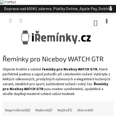
Přejít
Doprava nad 600Kč zdarma. Platby Online, Apple Pay, Dobírka
na
obsah
NÁKUP
KOŠÍK
Řemínky pro Niceboy WATCH GTR
Objevte kvalitní a odolné
řemínky pro Niceboy WATCH GTR
, které
perfektně padnou a zajistí pohodlí i při celodenním nošení. Vybírejte z
lehkých silikonových, prodyšných nylonových a elegantních kožených
variant, ideálních pro sport, každodenní nošení i volný čas.
Řemínky
pro Niceboy WATCH GTR
jsou snadno vyměnitelné, spolehlivé a
skvěle doplňují moderní vzhled vašich hodinek.
Ř
a
Nejprodávanější
Nejlevnější
Nejdražší
Abecedně
z