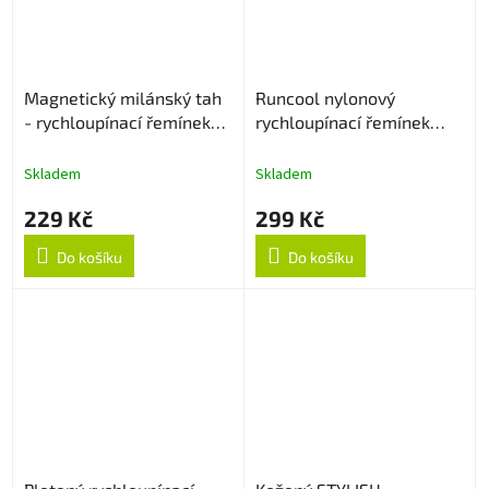
Magnetický milánský tah
Runcool nylonový
- rychloupínací řemínek
rychloupínací řemínek
22mm - Stříbrný
22mm - Černo/Oranžový
Skladem
Skladem
229 Kč
299 Kč
Do košíku
Do košíku