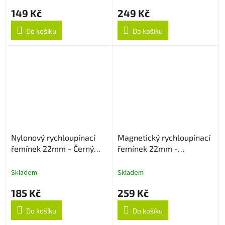
149 Kč
249 Kč
Do košíku
Do košíku
Nylonový rychloupínací
Magnetický rychloupínací
řemínek 22mm - Černý
řemínek 22mm -
strukturovaný
Levandulový
Skladem
Skladem
185 Kč
259 Kč
Do košíku
Do košíku