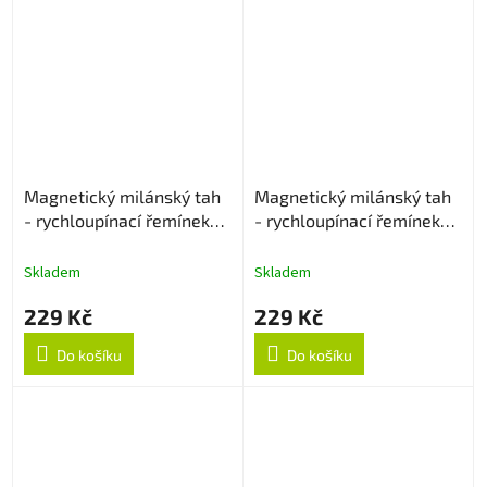
Magnetický milánský tah
Magnetický milánský tah
- rychloupínací řemínek
- rychloupínací řemínek
22mm - Rose Gold
22mm - Černý
Skladem
Skladem
229 Kč
229 Kč
Do košíku
Do košíku