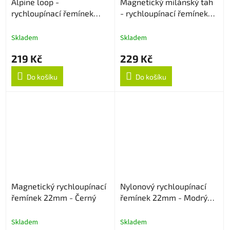
Alpine loop -
Magnetický milánský tah
rychloupínací řemínek
- rychloupínací řemínek
22mm - Béžový
22mm - Modrý
Skladem
Skladem
219 Kč
229 Kč
Do košíku
Do košíku
Magnetický rychloupínací
Nylonový rychloupínací
řemínek 22mm - Černý
řemínek 22mm - Modrý
strukturovaný
Skladem
Skladem