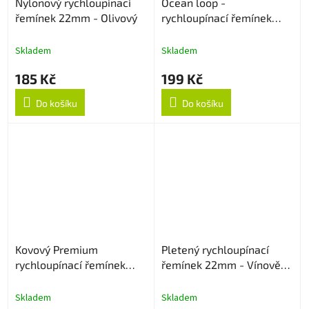
Nylonový rychloupínací
Ocean loop -
řemínek 22mm - Olivový
rychloupínací řemínek
22mm - Oranžový
Skladem
Skladem
185 Kč
199 Kč
Do košíku
Do košíku
Kovový Premium
Pletený rychloupínací
rychloupínací řemínek
řemínek 22mm - Vínově
22mm - Černý
červený
Skladem
Skladem