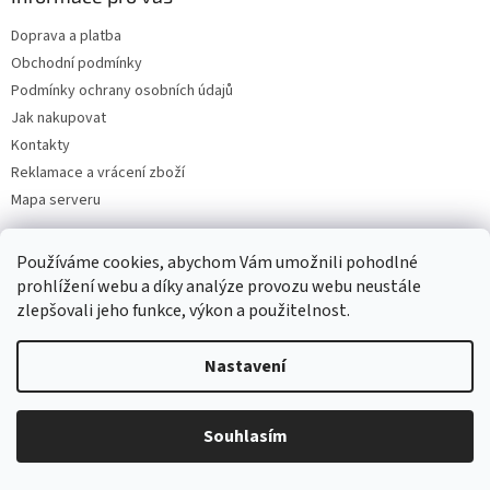
Doprava a platba
Obchodní podmínky
Podmínky ochrany osobních údajů
Jak nakupovat
Kontakty
Reklamace a vrácení zboží
Mapa serveru
Používáme cookies, abychom Vám umožnili pohodlné
Odebírat newsletter
prohlížení webu a díky analýze provozu webu neustále
zlepšovali jeho funkce, výkon a použitelnost.
Vložte svůj e-mail a my vám budeme zasílat informace o nových
produktech na našem e-shopu.
Nastavení
E-mail
Souhlasím
Vložením e-mailu souhlasíte s
podmínkami ochrany osobních údajů