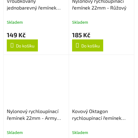
Vroubkovaný
Nylonový rychloupínací
jednobarevný řemínek
řemínek 22mm - Růžový
22mm - Sapphire
Skladem
Skladem
149 Kč
185 Kč
Do košíku
Do košíku
Nylonový rychloupínací
Kovový Oktagon
řemínek 22mm - Army
rychloupínací řemínek
Green
22mm - Rose Gold
Skladem
Skladem