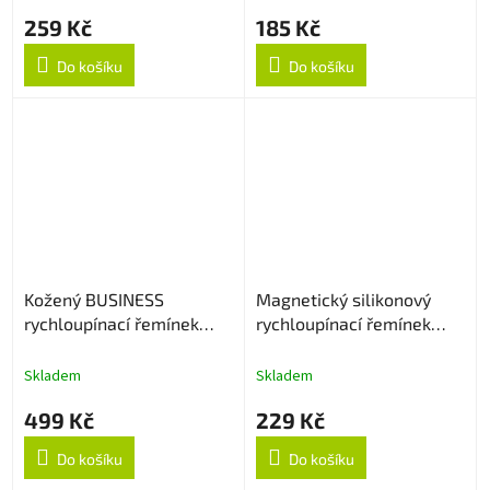
259 Kč
185 Kč
Do košíku
Do košíku
Kožený BUSINESS
Magnetický silikonový
rychloupínací řemínek
rychloupínací řemínek
22mm - Hnědý
22mm - Černo/oranžový
Skladem
Skladem
499 Kč
229 Kč
Do košíku
Do košíku