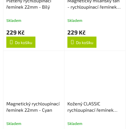
Pletený rychloupínací
Magnetický milánský tah
řemínek 22mm - Bílý
- rychloupínací řemínek
22mm - Starlight
Skladem
Skladem
229 Kč
229 Kč
Do košíku
Do košíku
Magnetický rychloupínací
Kožený CLASSIC
řemínek 22mm - Cyan
rychloupínací řemínek
22mm - Černý
Skladem
Skladem