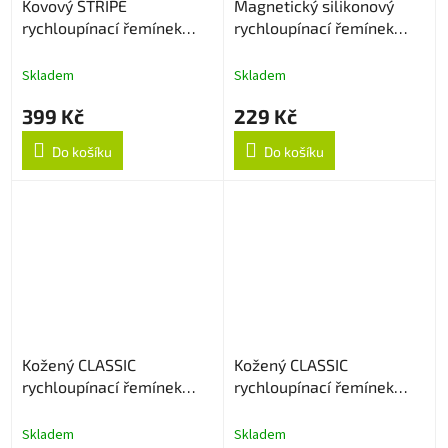
Kovový STRIPE
Magnetický silikonový
rychloupínací řemínek
rychloupínací řemínek
22mm - Černý
22mm - Bílý
Skladem
Skladem
399 Kč
229 Kč
Do košíku
Do košíku
Kožený CLASSIC
Kožený CLASSIC
rychloupínací řemínek
rychloupínací řemínek
22mm - Tmavě hnědý
22mm - Hnědý
Skladem
Skladem