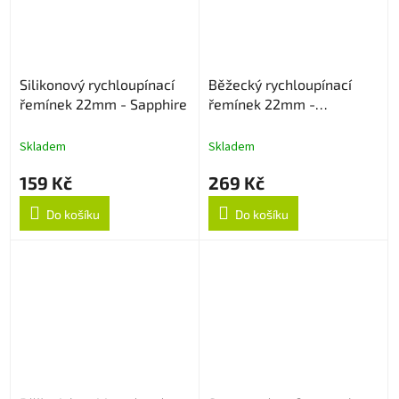
Silikonový rychloupínací
Běžecký rychloupínací
řemínek 22mm - Sapphire
řemínek 22mm -
Černo/Zelený
Skladem
Skladem
159 Kč
269 Kč
Do košíku
Do košíku