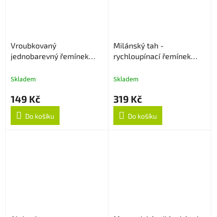
Vroubkovaný
Milánský tah -
jednobarevný řemínek
rychloupínací řemínek
22mm - Levander
22mm - Černý
Skladem
Skladem
149 Kč
319 Kč
Do košíku
Do košíku