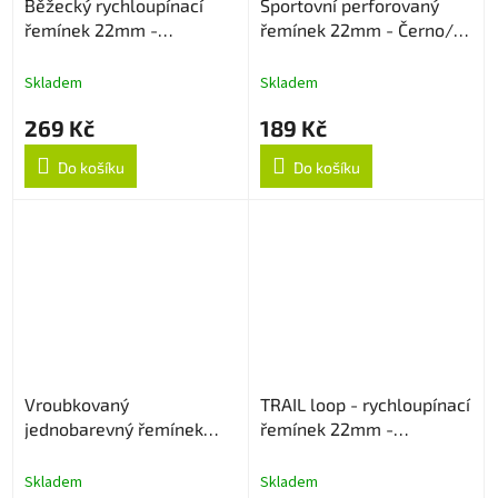
Běžecký rychloupínací
Sportovní perforovaný
řemínek 22mm -
řemínek 22mm - Černo/
Oranžový
Červený
Skladem
Skladem
269 Kč
189 Kč
Do košíku
Do košíku
Vroubkovaný
TRAIL loop - rychloupínací
jednobarevný řemínek
řemínek 22mm -
22mm - Pink
Černo/Oranžový
Skladem
Skladem