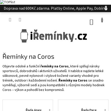
Přejít
Doprava nad 600Kč zdarma. Platby Online, Apple Pay, Dobírka
na
obsah
NÁKUP
KOŠÍK
Řemínky na Coros
Objevte odolné a funkční
řemínky na Coros
, které splňují nároky
sportovců, dobrodruhů i aktivních uživatelů. V nabídce najdete lehké
silikonové, pevné nylonové i stylové kožené varianty vhodné pro
trénink, outdoor i každodenní nošení.
Řemínky na Coros
se snadno
vyměňují, výborně sedí a jsou kompatibilní s různými modely hodinek
Coros – výkon a pohodlí bez kompromisů.
Řada Apex
Řada Pace