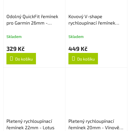
Odolný QuickFit řemínek
Kovový V-shape
pro Garmin 26mm -
rychloupínací řemínek
Oranžový
22mm - Černý
Skladem
Skladem
329 Kč
449 Kč
Do košíku
Do košíku
Pletený rychloupínací
Pletený rychloupínací
řemínek 22mm - Lotus
řemínek 20mm - Vínově