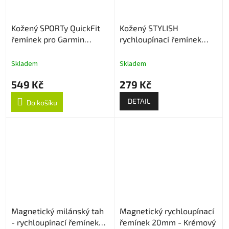
Kožený SPORTy QuickFit
Kožený STYLISH
řemínek pro Garmin
rychloupínací řemínek
26mm - Černý
20mm
Skladem
Skladem
549 Kč
279 Kč
DETAIL
Do košíku
Magnetický milánský tah
Magnetický rychloupínací
- rychloupínací řemínek
řemínek 20mm - Krémový