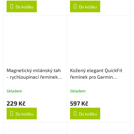
Do košíku
Do košíku
Magnetický milánský tah
Kožený elegant QuickFit
- rychloupínací řemínek
řemínek pro Garmin
22mm - Starlight
26mm - Hnědý
Skladem
Skladem
229 Kč
597 Kč
Do košíku
Do košíku