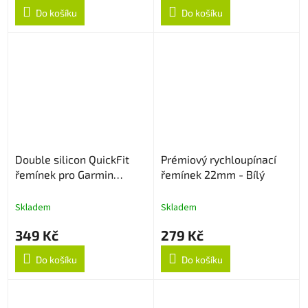
Do košíku
Do košíku
Double silicon QuickFit
Prémiový rychloupínací
řemínek pro Garmin
řemínek 22mm - Bílý
26mm - Černý
Skladem
Skladem
349 Kč
279 Kč
Do košíku
Do košíku