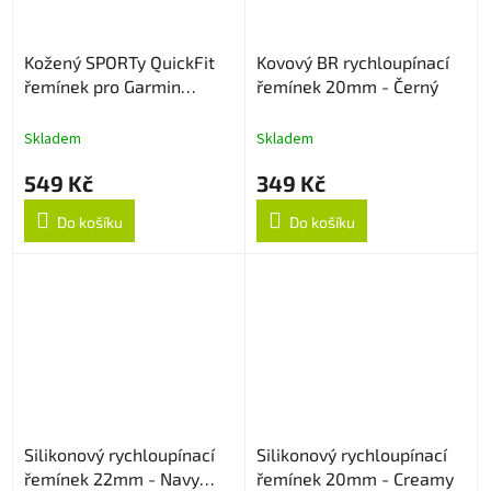
Kožený SPORTy QuickFit
Kovový BR rychloupínací
řemínek pro Garmin
řemínek 20mm - Černý
26mm - Tmavě hnědý
Skladem
Skladem
549 Kč
349 Kč
Do košíku
Do košíku
Silikonový rychloupínací
Silikonový rychloupínací
řemínek 22mm - Navy
řemínek 20mm - Creamy