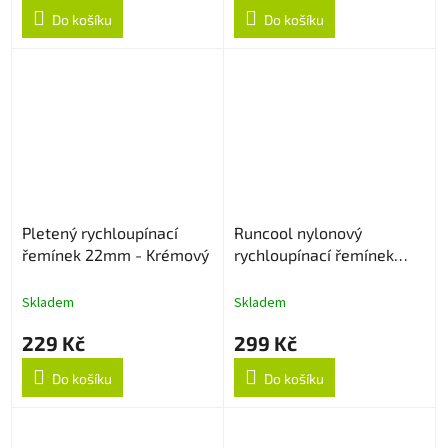
Do košíku
Do košíku
Pletený rychloupínací
Runcool nylonový
řemínek 22mm - Krémový
rychloupínací řemínek
22mm - Černo/Oranžový
Skladem
Skladem
229 Kč
299 Kč
Do košíku
Do košíku