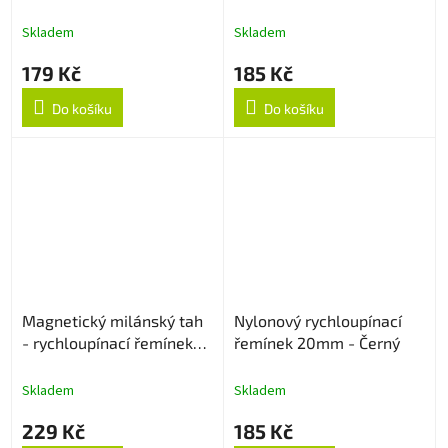
26mm - Černý
Skladem
Skladem
179 Kč
185 Kč
Do košíku
Do košíku
Magnetický milánský tah
Nylonový rychloupínací
- rychloupínací řemínek
řemínek 20mm - Černý
20mm - Rose Gold
Skladem
Skladem
229 Kč
185 Kč