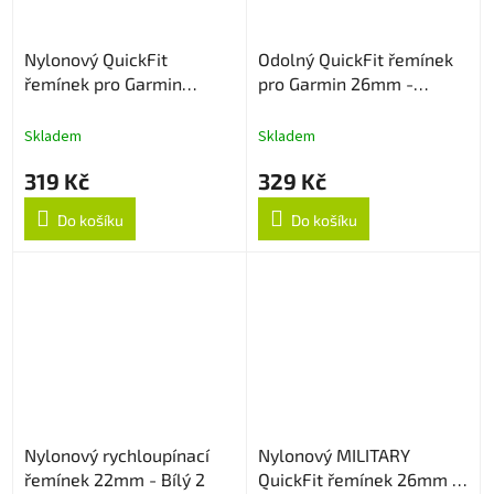
Nylonový QuickFit
Odolný QuickFit řemínek
řemínek pro Garmin
pro Garmin 26mm -
26mm - Šedá
Červený
Skladem
Skladem
319 Kč
329 Kč
Do košíku
Do košíku
Nylonový rychloupínací
Nylonový MILITARY
řemínek 22mm - Bílý 2
QuickFit řemínek 26mm -