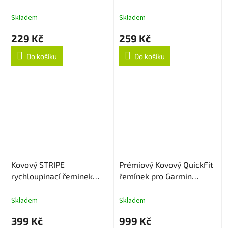
20mm - Černý
Skladem
Skladem
229 Kč
259 Kč
Do košíku
Do košíku
Kovový STRIPE
Prémiový Kovový QuickFit
rychloupínací řemínek
řemínek pro Garmin
22mm - Stříbrný
26mm - Černý
Skladem
Skladem
399 Kč
999 Kč