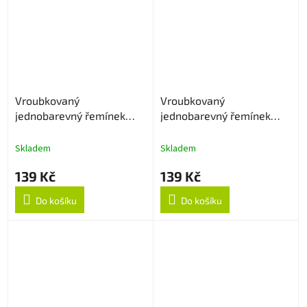
Vroubkovaný
Vroubkovaný
jednobarevný řemínek
jednobarevný řemínek
20mm - Tmavě šedý
20mm - Sapphire
Skladem
Skladem
139 Kč
139 Kč
Do košíku
Do košíku