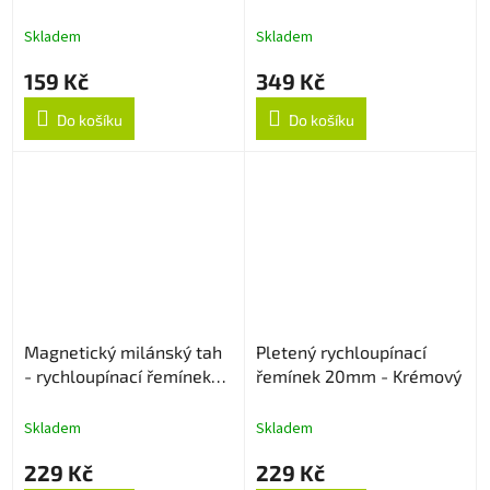
26mm - Oranžovo/Černý
Skladem
Skladem
159 Kč
349 Kč
Do košíku
Do košíku
Magnetický milánský tah
Pletený rychloupínací
- rychloupínací řemínek
řemínek 20mm - Krémový
22mm - Stříbrný
Skladem
Skladem
229 Kč
229 Kč