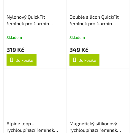
Nylonový QuickFit
Double silicon QuickFit
řemínek pro Garmin
řemínek pro Garmin
26mm - Navy Blue
26mm - ArmyGreen/Černý
Skladem
Skladem
319 Kč
349 Kč
Do košíku
Do košíku
Alpine loop -
Magnetický silikonový
rychloupínací řemínek
rychloupínací řemínek