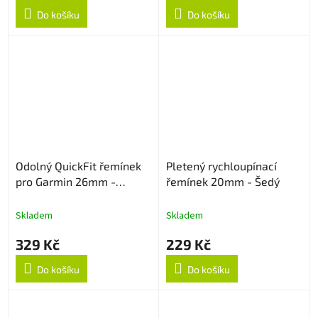
Do košíku
Do košíku
Odolný QuickFit řemínek
Pletený rychloupínací
pro Garmin 26mm -
řemínek 20mm - Šedý
Černo/Červený
Skladem
Skladem
329 Kč
229 Kč
Do košíku
Do košíku