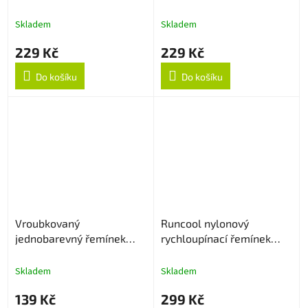
červený
Skladem
Skladem
229 Kč
229 Kč
Do košíku
Do košíku
Vroubkovaný
Runcool nylonový
jednobarevný řemínek
rychloupínací řemínek
20mm - Černý
20mm - Černý
Skladem
Skladem
139 Kč
299 Kč