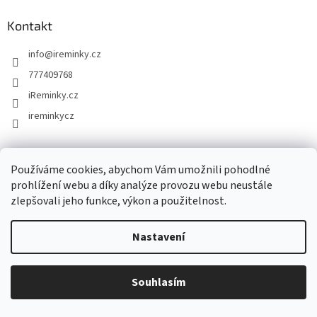
n
í
p
í
p
a
Kontakt
r
t
v
info
@
ireminky.cz
í
k
y
777409768
v
iReminky.cz
ý
p
ireminkycz
i
s
u
Informace pro vás
Používáme cookies, abychom Vám umožnili pohodlné
prohlížení webu a díky analýze provozu webu neustále
Doprava a platba
zlepšovali jeho funkce, výkon a použitelnost.
Obchodní podmínky
Podmínky ochrany osobních údajů
Nastavení
Jak nakupovat
Kontakty
Reklamace a vrácení zboží
Souhlasím
Mapa serveru