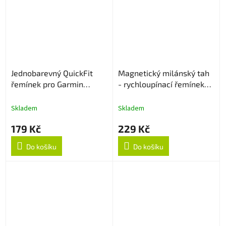
Jednobarevný QuickFit
Magnetický milánský tah
řemínek pro Garmin
- rychloupínací řemínek
26mm - Oranžový
22mm - Rose Gold
Skladem
Skladem
179 Kč
229 Kč
Do košíku
Do košíku