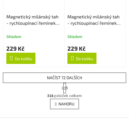
Magnetický milánský tah
Magnetický milánský tah
- rychloupínací řemínek
- rychloupínací řemínek
22mm - Černý
20mm - Zlatý
Skladem
Skladem
229 Kč
229 Kč
Do košíku
Do košíku
NAČÍST 72 DALŠÍCH
S
1
5
t
O
r
316
položek celkem
v
á
l
NAHORU
n
á
k
d
o
v
Z
a
á
c
á