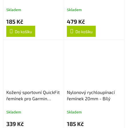
Black
Skladem
Skladem
185 Kč
479 Kč
Do košíku
Do košíku
Kožený sportovní QuickFit
Nylonový rychloupínací
řemínek pro Garmin
řemínek 20mm - Bílý
26mm - Černý
Skladem
Skladem
339 Kč
185 Kč