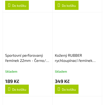
Do košíku
Do košíku
Sportovní perforovaný
Kožený RUBBER
řemínek 22mm - Černo/
rychloupínací řemínek
Šedý
22mm - Light Brown
Skladem
Skladem
189 Kč
349 Kč
Do košíku
Do košíku