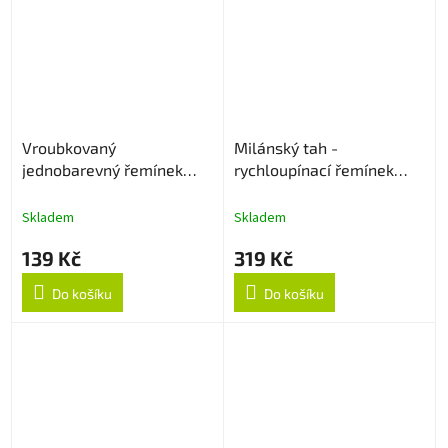
Vroubkovaný
Milánský tah -
jednobarevný řemínek
rychloupínací řemínek
20mm - Levander
20mm - Rose Gold
Skladem
Skladem
139 Kč
319 Kč
Do košíku
Do košíku