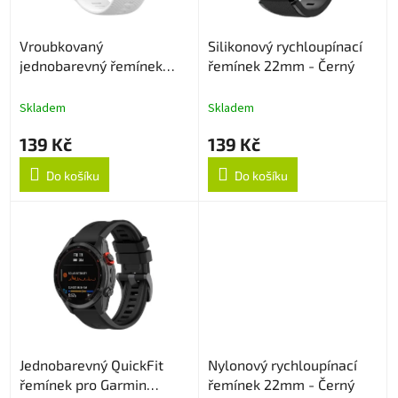
t
r
ů
o
Vroubkovaný
Silikonový rychloupínací
d
jednobarevný řemínek
řemínek 22mm - Černý
u
20mm - Bílý
k
t
Skladem
Skladem
ů
139 Kč
139 Kč
Do košíku
Do košíku
Jednobarevný QuickFit
Nylonový rychloupínací
řemínek pro Garmin
řemínek 22mm - Černý