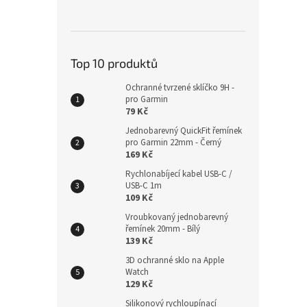
Top 10 produktů
Jedn
Garm
Ochranné tvrzené sklíčko 9H -
pro Garmin
79 Kč
Jednobarevný QuickFit řemínek
179
pro Garmin 22mm - Černý
169 Kč
Rychlonabíjecí kabel USB-C /
USB-C 1m
109 Kč
Vroubkovaný jednobarevný
řemínek 20mm - Bílý
139 Kč
3D ochranné sklo na Apple
Watch
129 Kč
Silikonový rychloupínací