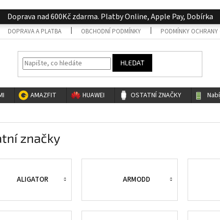
Doprava nad 600Kč zdarma. Platby Online, Apple Pay, Dobírka
DOPRAVA A PLATBA
OBCHODNÍ PODMÍNKY
PODMÍNKY OCHRANY 
HLEDAT
MI
AMAZFIT
HUAWEI
OSTATNÍ ZNAČKY
Nab
tní značky
ALIGATOR
ARMODD