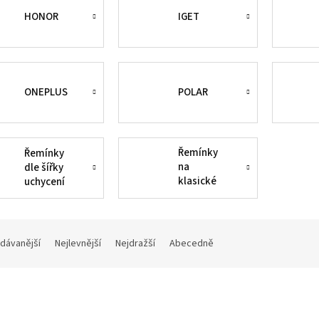
HONOR
IGET
ONEPLUS
POLAR
Řemínky
Řemínky
na
dle šířky
klasické
uchycení
hodinky
dávanější
Nejlevnější
Nejdražší
Abecedně