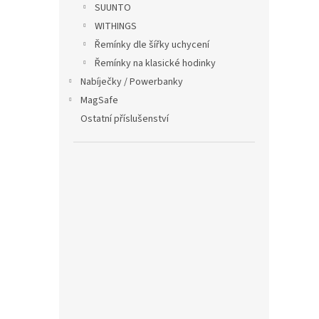
p
p
SUUNTO
i
r
WITHINGS
s
o
Řemínky dle šířky uchycení
p
d
r
u
Řemínky na klasické hodinky
o
k
Nabíječky / Powerbanky
d
t
MagSafe
u
ů
Ostatní příslušenství
Vrou
k
řemí
t
ů
139