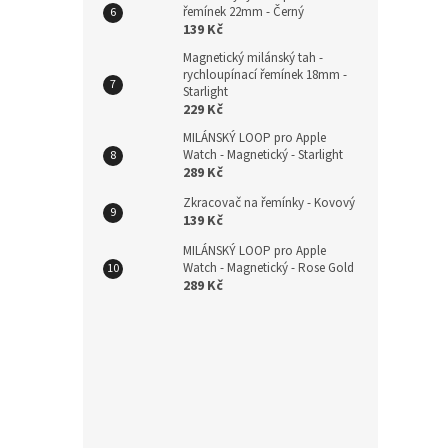
Nylo
řemínek 22mm - Černý
139 Kč
20mm
Magnetický milánský tah -
rychloupínací řemínek 18mm -
Starlight
229 Kč
185
MILÁNSKÝ LOOP pro Apple
Watch - Magnetický - Starlight
289 Kč
Zkracovač na řemínky - Kovový
139 Kč
MILÁNSKÝ LOOP pro Apple
Watch - Magnetický - Rose Gold
289 Kč
Doubl
Garm