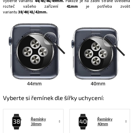
vyberte variantu
44/45/46/49mm.
Pakliže je na zadní straně uvedena
rozteč vašeho zařízení
41mm
je potřeba zvolit
variantu
38/40/41/42mm.
Vyberte si řemínek dle šířky uchycení:
Řemínky
Řemínky
38mm
40mm