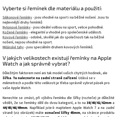
Vyberte si řemínek dle materiálu a použití:
Silikonové řemínky
- jsou vhodné na sport i na běžné nošení. Jsou to
nejlevnější druhy řemínků
Nylonové řemínky
- jsou ideální volbou na sport, velice pohodlné.
Kožené řemínky
- elegantní a vhodné pro společenské události.
Kovové řemínky
- odolné, skvělé jak do společnosti tak na běžné
nošení, nejsou vhodné na sport.
Milánské tahy
- jsou speciálním druhem kovových řemínků.
V jakých velikostech existují řemínky na Apple
Watch a jak správně vybrat?
Důležitým faktorem není ani tak model vašich chytrých hodinek, ale
šířka
.
Tu naleznete na zadní straně zařízení
. Udává se v
milimetrech a podle této velikosti je třeba správně vybrat pásek pro
vaše Apple Watch.
Nenechte se zmást, při výběru řemínku dle šířky (rozteče) je důležité
vědět, že se řemínky dělí do dvou kategorií, a to na
38/40/41/42mm
a
44/45/46/49mm
. Například jste-li majitelem Apple Watch 7 a na zadní
straně (viz obrázek) máte
označení šířky 45mm
, na stránce produktu