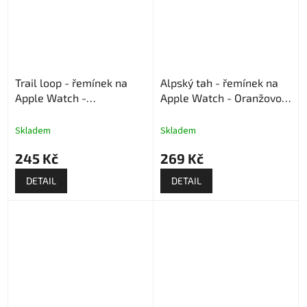
Trail loop - řemínek na
Alpský tah - řemínek na
Apple Watch -
Apple Watch - Oranžovo-
Červená/modrá/šedá
černý
Skladem
Skladem
245 Kč
269 Kč
DETAIL
DETAIL