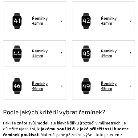
Řemínky
Řemínky
41mm
42mm
Řemínky
Řemínky
44mm
45mm
Řemínky
Řemínky
46mm
49mm
Podle jakých kritérií vybrat řemínek?
Pakliže znáte svůj model, ale hlavně šířku (rozteč) v milimetrech, je
důležité ujasnit si,
k jakému použití či k jaké příležitosti budete
řemínek používat
. Materiál jsme již zmínili výše - toto je jeden z