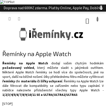
Přejít
Doprava nad 600Kč zdarma. Platby Online, Apple Pay, Dobírka
na
obsah
NÁKUP
KOŠÍK
Řemínky na Apple Watch
Řemínky na Apple Watch
dodají vašim chytrým hodinkám
požadovaný vzhled
, který můžete sladit s jakýmkoli outfitem.
Některé Apple Watch řemínky se hodí více do společnosti, jiné na
sport, další na běžné nošení.
Díky přehlednému filtru můžete vyfiltrovat
řemínky
dle
materiálu či
šířky uchycení
. Řemínky na Apple Watch lze
dále filtrovat dle kompatibility se zařízením nebo typu zapínání. V
nabídce naleznete příslušenství všechny typy Apple Watch -
1/2/3/4/5/6/7/8/9/10/11 SE a ULTRA/ULTRA2/ULTRA3
.
[STOP]