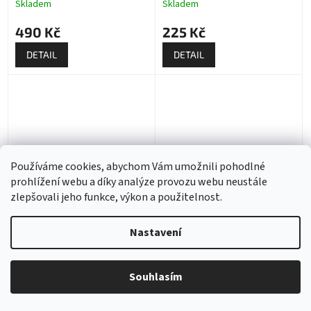
Skladem
Skladem
490 Kč
225 Kč
DETAIL
DETAIL
Používáme cookies, abychom Vám umožnili pohodlné
prohlížení webu a díky analýze provozu webu neustále
zlepšovali jeho funkce, výkon a použitelnost.
Nylonový řemínek na
Nylonový řemínek na
Apple Watch na suchý zip
Apple Watch na suchý zip
Nastavení
- Červený
- Tmavě bílý
Skladem
Skladem
Souhlasím
225 Kč
225 Kč
DETAIL
DETAIL