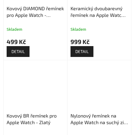
Kovový DIAMOND řemínek
Keramický dvoubarevný
pro Apple Watch -
řemínek na Apple Watch -
Stříbrný
Stříbrno bílý
Skladem
Skladem
499 Kč
999 Kč
DETAIL
DETAIL
Kovový BR řemínek pro
Nylonový řemínek na
Apple Watch - Zlatý
Apple Watch na suchý zip
- Modro zelený