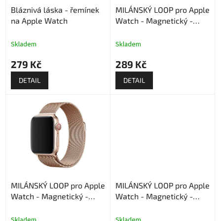
o
Bláznivá láska - řemínek
MILÁNSKÝ LOOP pro Apple
d
na Apple Watch
Watch - Magnetický -
u
Starlight
k
t
Skladem
Skladem
ů
279 Kč
289 Kč
DETAIL
DETAIL
MILÁNSKÝ LOOP pro Apple
MILÁNSKÝ LOOP pro Apple
Watch - Magnetický -
Watch - Magnetický -
Rose Gold
Černý
Skladem
Skladem