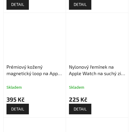
DETAIL
DETAIL
Prémiový kožený
Nylonový řemínek na
magnetický loop na Apple
Apple Watch na suchý zip
Watch - Hnědý
- Modrá struktura
Skladem
Skladem
395 Kč
225 Kč
DETAIL
DETAIL