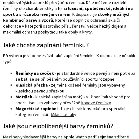
nejdůležitějších aspektů při výběru řemínku. Dále můžeme rozdělit
řemínky dle charakteristiky a to na
luxusní, společenské, ideální na
sport a s různobarevným vzorem
. K dispozici je
stovky možných
kombinací barev a vzorů
, které lze doplnit o
ochranná skla
či
dekorace v kategorii
ostatního příslušenství
.
Velice hezký dojem a
maximální ochranu poskytnou také
obaly a kryty
.
Jaké chcete zapínání řemínku?
Při výběru je vhodné zvážit také zapínání řemínku. K dispozici je několik
typů:
Řemínky na cvoček
- je standardně velice pevný a není potřeba
se bát, že se při běžném používání či sportu rozepne
Klasická přezka
- zejména
kožené řemínky
jsou vybaveny
klasickou pevnou přezkou
Motýlek
- klasické zapínání na motýlka již není tak vhodné pro
sport. Jsou jim vybaveny převážně
kovové řemínky
Magnetické zapínání
- to je charakteristické pro speciální
kategorii řemínků -
Milánské tahy
Jaké jsou nejoblíbenější barvy řemínků?
Mezi nejvyhledávanější barvy na Apple Watch patří zejména stříbrné