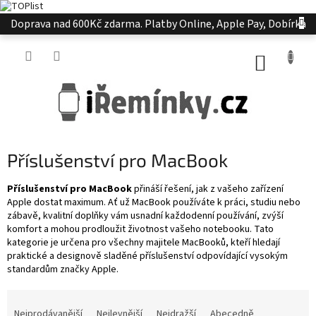
Přejít
Doprava nad 600Kč zdarma. Platby Online, Apple Pay, Dobírka
na
obsah
NÁKUP
KOŠÍK
Příslušenství pro MacBook
Příslušenství pro MacBook
přináší řešení, jak z vašeho zařízení
Apple dostat maximum. Ať už MacBook používáte k práci, studiu nebo
zábavě, kvalitní doplňky vám usnadní každodenní používání, zvýší
komfort a mohou prodloužit životnost vašeho notebooku. Tato
kategorie je určena pro všechny majitele MacBooků, kteří hledají
praktické a designově sladěné příslušenství odpovídající vysokým
standardům značky Apple.
Ř
a
Nejprodávanější
Nejlevnější
Nejdražší
Abecedně