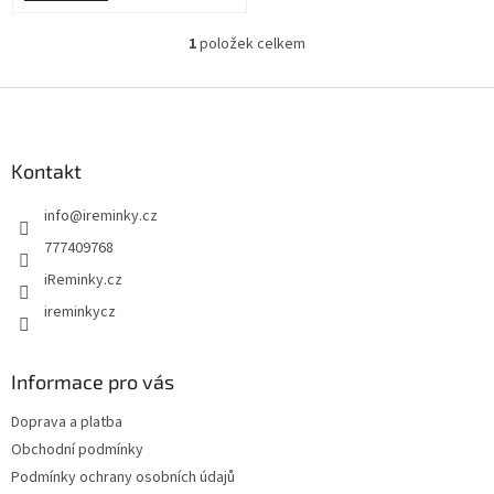
1
položek celkem
O
v
l
Z
á
á
d
p
a
a
Kontakt
c
t
í
info
@
ireminky.cz
í
p
r
777409768
v
iReminky.cz
k
y
ireminkycz
v
ý
p
Informace pro vás
i
s
Doprava a platba
u
Obchodní podmínky
Podmínky ochrany osobních údajů