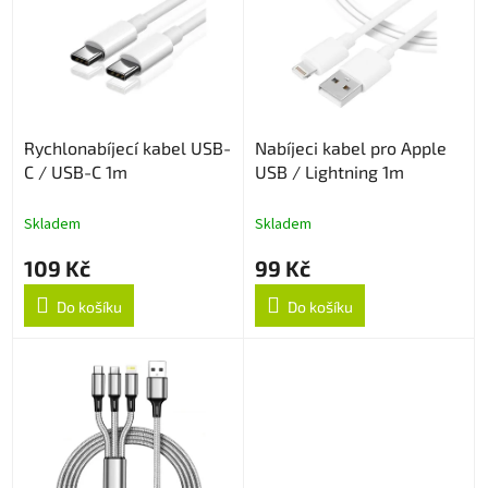
p
d
i
u
s
k
p
t
r
ů
o
Rychlonabíjecí kabel USB-
Nabíjeci kabel pro Apple
d
C / USB-C 1m
USB / Lightning 1m
u
k
t
Skladem
Skladem
ů
109 Kč
99 Kč
Do košíku
Do košíku