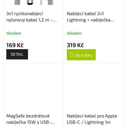
3v1 rychlonabíjecí
Nabíjecí kabel 2v1
nylonový kabel 1,2 m –
Lightning + nabíječka
USB-C / Lightning / Micro
Apple Watch
USB
Skladem
Skladem
169 Kč
319 Kč
DETAIL
Do košíku
MagSafe bezdrátová
Nabíjeci kabel pro Apple
nabíječka 15W s USB-
USB-C / Lightning 1m