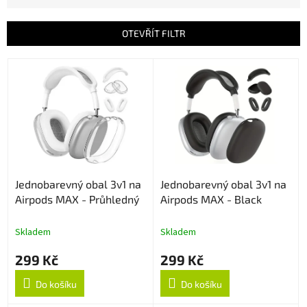
e
n
OTEVŘÍT FILTR
í
p
V
r
ý
o
p
d
i
u
s
k
p
t
r
ů
o
Jednobarevný obal 3v1 na
Jednobarevný obal 3v1 na
d
Airpods MAX - Průhledný
Airpods MAX - Black
u
k
t
Skladem
Skladem
ů
299 Kč
299 Kč
Do košíku
Do košíku