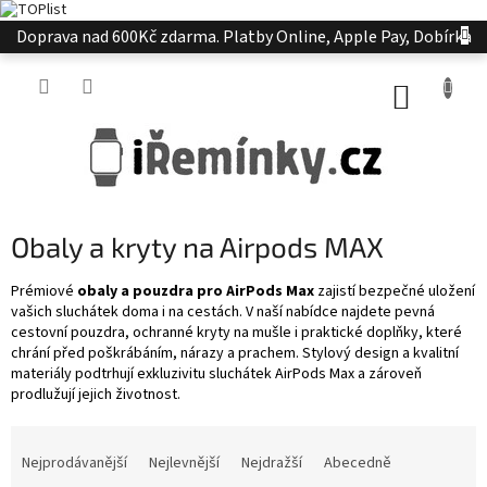
Přejít
Doprava nad 600Kč zdarma. Platby Online, Apple Pay, Dobírka
na
obsah
NÁKUP
KOŠÍK
Obaly a kryty na Airpods MAX
Prémiové
obaly a pouzdra pro AirPods Max
zajistí bezpečné uložení
vašich sluchátek doma i na cestách. V naší nabídce najdete pevná
cestovní pouzdra, ochranné kryty na mušle i praktické doplňky, které
chrání před poškrábáním, nárazy a prachem. Stylový design a kvalitní
materiály podtrhují exkluzivitu sluchátek AirPods Max a zároveň
prodlužují jejich životnost.
Ř
a
Nejprodávanější
Nejlevnější
Nejdražší
Abecedně
z