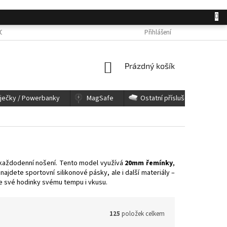
OSOBNÍCH ÚDAJŮ
JAK NAKUPOVAT
KONTAKTY
Přihlášení
REKLAMACE A 
NÁKUPNÍ
Prázdný košík
KOŠÍK
íječky / Powerbanky
MagSafe
Ostatní příslušenství
 i každodenní nošení. Tento model využívá
20mm řemínky
,
jdete sportovní silikonové pásky, ale i další materiály –
e své hodinky svému tempu i vkusu.
125
položek celkem