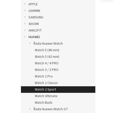
p
e
APPLE
a
V
n
GARMIN
n
ý
í
SAMSUNG
e
p
p
XIAOMI
l
i
r
AMAZFIT
s
o
p
HUAWEI
d
r
u
Řada Huawei Watch
o
k
Watch 5 (46 mm)
d
t
Watch 5 (42 mm)
u
ů
Watch 4 / 4 PRO
Vrou
k
řemí
Watch 3 / 3 PRO
t
ů
Watch 2 Pro
Watch 2 Classic
Watch 2 Sport
139
Watch Ultimate
Watch Buds
Řada Huawei Watch GT