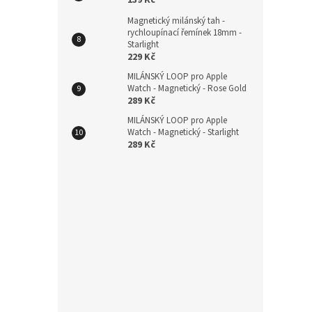
Kože
Magnetický milánský tah -
řemí
rychloupínací řemínek 18mm -
Starlight
229 Kč
MILÁNSKÝ LOOP pro Apple
279
Watch - Magnetický - Rose Gold
289 Kč
MILÁNSKÝ LOOP pro Apple
Watch - Magnetický - Starlight
289 Kč
Plete
20mm