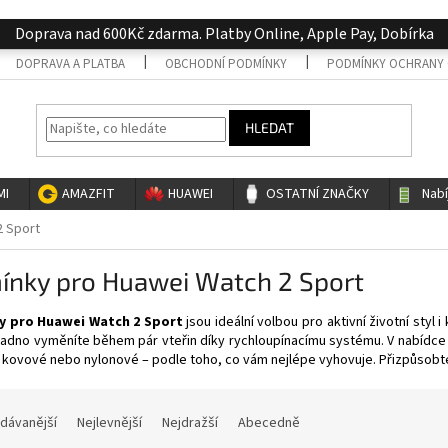
Doprava nad 600Kč zdarma. Platby Online, Apple Pay, Dobírka
DOPRAVA A PLATBA
OBCHODNÍ PODMÍNKY
PODMÍNKY OCHRANY 
HLEDAT
MI
AMAZFIT
HUAWEI
OSTATNÍ ZNAČKY
Nab
2 Sport
ínky pro Huawei Watch 2 Sport
y pro Huawei Watch 2 Sport
jsou ideální volbou pro aktivní životní styl
adno vyměníte během pár vteřin díky rychloupínacímu systému. V nabídce na
 kovové nebo nylonové – podle toho, co vám nejlépe vyhovuje. Přizpůsobt
dávanější
Nejlevnější
Nejdražší
Abecedně