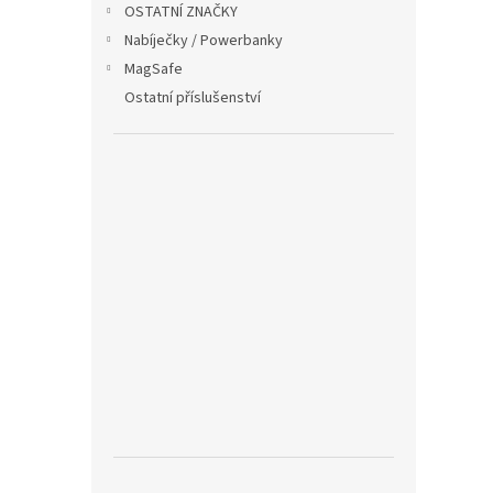
OSTATNÍ ZNAČKY
Nabíječky / Powerbanky
MagSafe
Ostatní příslušenství
Silik
20mm
159