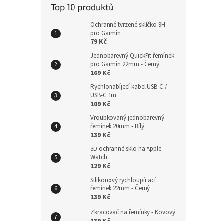
Top 10 produktů
Ochranné tvrzené sklíčko 9H -
pro Garmin
79 Kč
Magn
rych
Jednobarevný QuickFit řemínek
pro Garmin 22mm - Černý
Čern
169 Kč
Rychlonabíjecí kabel USB-C /
USB-C 1m
229
109 Kč
Vroubkovaný jednobarevný
řemínek 20mm - Bílý
139 Kč
3D ochranné sklo na Apple
Watch
129 Kč
Silikonový rychloupínací
řemínek 22mm - Černý
139 Kč
Zkracovač na řemínky - Kovový
139 Kč