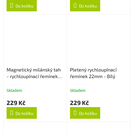
Do košíku
Do košíku
Magnetický milánský tah
Pletený rychloupínací
- rychloupínací řemínek
řemínek 22mm - Bílý
22mm - Starlight
Skladem
Skladem
229 Kč
229 Kč
Do košíku
Do košíku