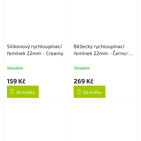
Silikonový rychloupínací
Běžecký rychloupínací
řemínek 22mm - Creamy
řemínek 22mm - Černo/
Šedý
Skladem
Skladem
159 Kč
269 Kč
Do košíku
Do košíku