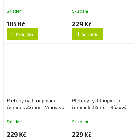
strukturovaný
22mm - Černo/oranžový
Skladem
Skladem
185 Kč
229 Kč
Do košíku
Do košíku
Pletený rychloupínací
Pletený rychloupínací
řemínek 22mm - Vínově
řemínek 22mm - Růžový
červený
Skladem
Skladem
229 Kč
229 Kč