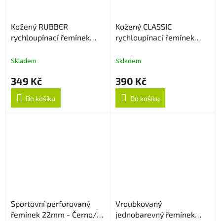
Kožený RUBBER
Kožený CLASSIC
rychloupínací řemínek
rychloupínací řemínek
22mm - Light Brown
22mm - Černý
Skladem
Skladem
349 Kč
390 Kč
Do košíku
Do košíku
Sportovní perforovaný
Vroubkovaný
řemínek 22mm - Černo/
jednobarevný řemínek