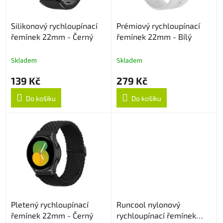
t
r
ů
o
Silikonový rychloupínací
Prémiový rychloupínací
d
řemínek 22mm - Černý
řemínek 22mm - Bílý
u
k
t
Skladem
Skladem
ů
139 Kč
279 Kč
Do košíku
Do košíku
Pletený rychloupínací
Runcool nylonový
řemínek 22mm - Černý
rychloupínací řemínek