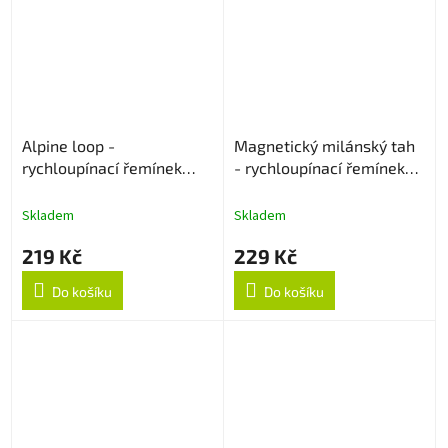
Alpine loop -
Magnetický milánský tah
rychloupínací řemínek
- rychloupínací řemínek
22mm - Béžový
22mm - Modrý
Skladem
Skladem
219 Kč
229 Kč
Do košíku
Do košíku