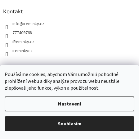
n
í
p
í
p
a
Kontakt
r
t
v
info
@
ireminky.cz
í
k
y
777409768
v
iReminky.cz
ý
p
ireminkycz
i
s
u
Informace pro vás
Používáme cookies, abychom Vám umožnili pohodlné
prohlížení webu a díky analýze provozu webu neustále
Doprava a platba
zlepšovali jeho funkce, výkon a použitelnost.
Obchodní podmínky
Podmínky ochrany osobních údajů
Nastavení
Jak nakupovat
Kontakty
Reklamace a vrácení zboží
Souhlasím
Mapa serveru