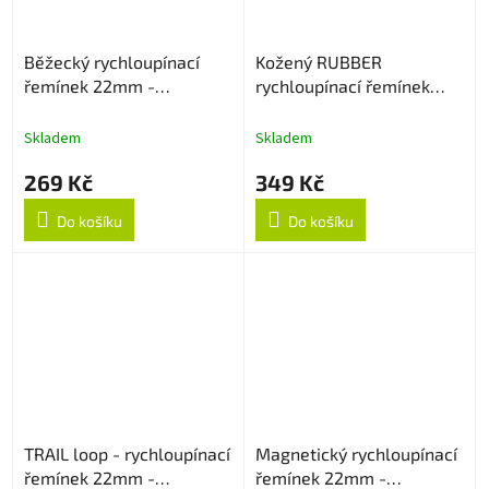
Běžecký rychloupínací
Kožený RUBBER
řemínek 22mm -
rychloupínací řemínek
Oranžový
22mm - Dark Brown
Skladem
Skladem
269 Kč
349 Kč
Do košíku
Do košíku
TRAIL loop - rychloupínací
Magnetický rychloupínací
řemínek 22mm -
řemínek 22mm -