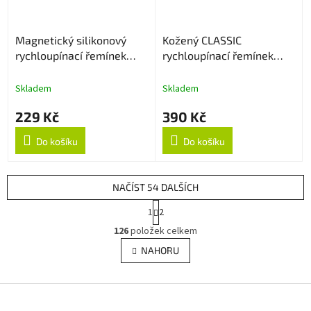
Magnetický silikonový
Kožený CLASSIC
rychloupínací řemínek
rychloupínací řemínek
22mm - Černo/bílý
22mm - Hnědý
Skladem
Skladem
229 Kč
390 Kč
Do košíku
Do košíku
NAČÍST 54 DALŠÍCH
S
1
2
t
O
r
126
položek celkem
v
á
l
NAHORU
n
á
k
d
o
v
Z
a
á
c
á