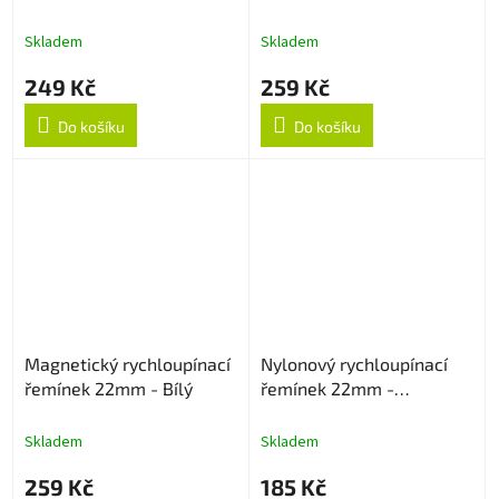
Černo/Oranžový
Levandulový
Skladem
Skladem
249 Kč
259 Kč
Do košíku
Do košíku
Magnetický rychloupínací
Nylonový rychloupínací
řemínek 22mm - Bílý
řemínek 22mm -
Multicolor
Skladem
Skladem
259 Kč
185 Kč