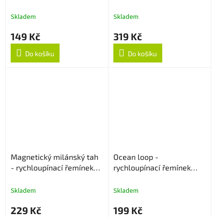
22mm - Bílý
22mm - Černý
Skladem
Skladem
149 Kč
319 Kč
Do košíku
Do košíku
Magnetický milánský tah
Ocean loop -
- rychloupínací řemínek
rychloupínací řemínek
22mm - Černý
22mm - Oranžový
Skladem
Skladem
229 Kč
199 Kč