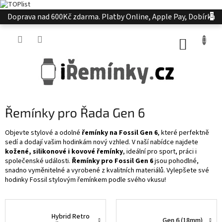
Přejít
Doprava nad 600Kč zdarma. Platby Online, Apple Pay, Dobírka
na
obsah
NÁKUP
KOŠÍK
Řemínky pro Řada Gen 6
Objevte stylové a odolné
řemínky na Fossil Gen 6
, které perfektně
sedí a dodají vašim hodinkám nový vzhled. V naší nabídce najdete
kožené, silikonové i kovové řemínky
, ideální pro sport, práci i
společenské události.
Řemínky pro Fossil Gen 6
jsou pohodlné,
snadno vyměnitelné a vyrobené z kvalitních materiálů. Vylepšete své
hodinky Fossil stylovým řemínkem podle svého vkusu!
Hybrid Retro
Gen 6 (18mm)