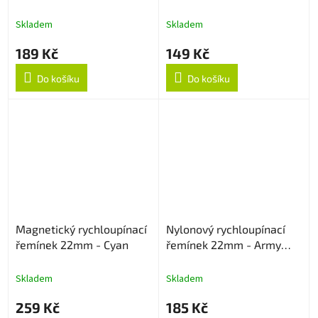
Šedý
22mm - Sapphire
Skladem
Skladem
189 Kč
149 Kč
Do košíku
Do košíku
Magnetický rychloupínací
Nylonový rychloupínací
řemínek 22mm - Cyan
řemínek 22mm - Army
Green
Skladem
Skladem
259 Kč
185 Kč