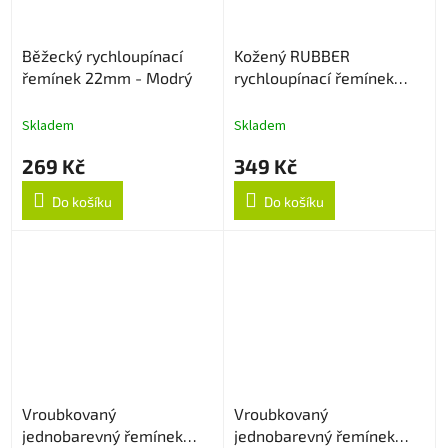
Běžecký rychloupínací
Kožený RUBBER
řemínek 22mm - Modrý
rychloupínací řemínek
22mm - Creamy
Skladem
Skladem
269 Kč
349 Kč
Do košíku
Do košíku
Vroubkovaný
Vroubkovaný
jednobarevný řemínek
jednobarevný řemínek