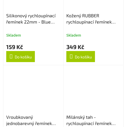
Silikonový rychloupínací
Kožený RUBBER
řemínek 22mm - Blue
rychloupínací řemínek
Lagoon
22mm - Černý
Skladem
Skladem
159 Kč
349 Kč
Do košíku
Do košíku
Vroubkovaný
Milánský tah -
jednobarevný řemínek
rychloupínací řemínek