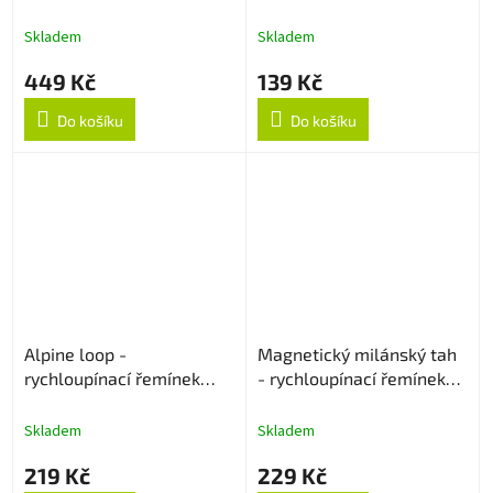
22mm - Černý
Blue
Skladem
Skladem
449 Kč
139 Kč
Do košíku
Do košíku
Alpine loop -
Magnetický milánský tah
rychloupínací řemínek
- rychloupínací řemínek
22mm - Černý
22mm - Rose Gold
Skladem
Skladem
219 Kč
229 Kč