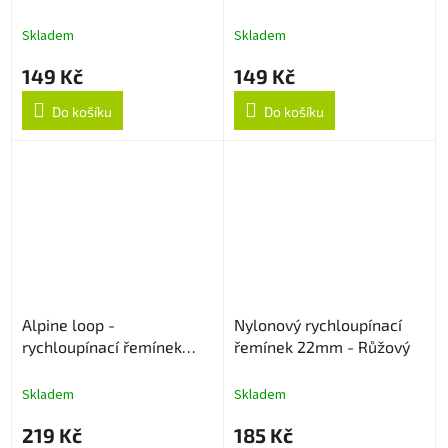
22mm - Cyan
22mm - Levander
Skladem
Skladem
149 Kč
149 Kč
Do košíku
Do košíku
Alpine loop -
Nylonový rychloupínací
rychloupínací řemínek
řemínek 22mm - Růžový
22mm - Army Green
Skladem
Skladem
219 Kč
185 Kč