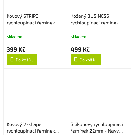
Kovový STRIPE
Kožený BUSINESS
rychloupínací řemínek
rychloupínací řemínek
22mm - Stříbrný
22mm - Černý
Skladem
Skladem
399 Kč
499 Kč
Do košíku
Do košíku
Kovový V-shape
Silikonový rychloupínací
rychloupínací řemínek
řemínek 22mm - Navy