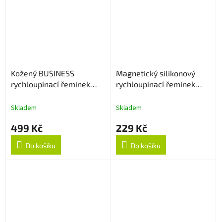
Kožený BUSINESS
Magnetický silikonový
rychloupínací řemínek
rychloupínací řemínek
22mm - Hnědý
22mm - Bílý
Skladem
Skladem
499 Kč
229 Kč
Do košíku
Do košíku