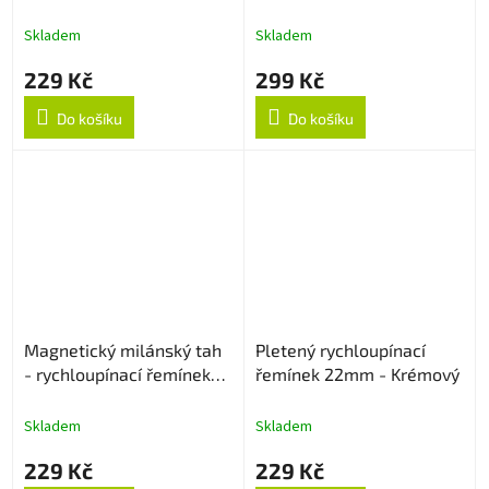
22mm - Černý
Skladem
Skladem
229 Kč
299 Kč
Do košíku
Do košíku
Magnetický milánský tah
Pletený rychloupínací
- rychloupínací řemínek
řemínek 22mm - Krémový
22mm - Stříbrný
Skladem
Skladem
229 Kč
229 Kč