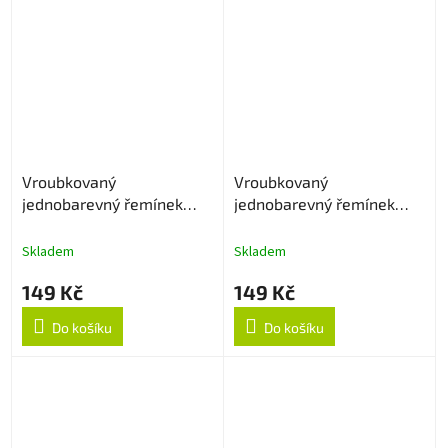
Vroubkovaný
Vroubkovaný
jednobarevný řemínek
jednobarevný řemínek
22mm - Levander
22mm - Bílý
Skladem
Skladem
149 Kč
149 Kč
Do košíku
Do košíku