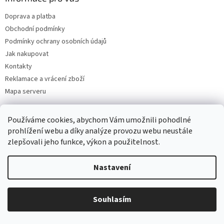
Doprava a platba
Obchodní podmínky
Podmínky ochrany osobních údajů
Jak nakupovat
Kontakty
Reklamace a vrácení zboží
Mapa serveru
Používáme cookies, abychom Vám umožnili pohodlné
Odebírat newsletter
prohlížení webu a díky analýze provozu webu neustále
zlepšovali jeho funkce, výkon a použitelnost.
Vložte svůj e-mail a my vám budeme zasílat informace o nových
produktech na našem e-shopu.
Nastavení
E-mail
Souhlasím
Vložením e-mailu souhlasíte s
podmínkami ochrany osobních údajů