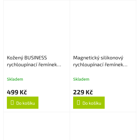
Kožený BUSINESS
Magnetický silikonový
rychloupínací řemínek
rychloupínací řemínek
22mm - Hnědý
22mm - Černo/oranžový
Skladem
Skladem
499 Kč
229 Kč
Do košíku
Do košíku