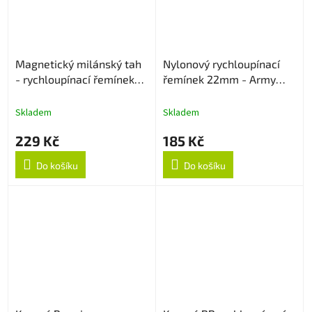
Magnetický milánský tah
Nylonový rychloupínací
- rychloupínací řemínek
řemínek 22mm - Army
22mm - Černý
Green
Skladem
Skladem
229 Kč
185 Kč
Do košíku
Do košíku