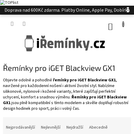
Přejít
Doprava nad 600Kč zdarma. Platby Online, Apple Pay, Dobírka
na
obsah
NÁKUP
KOŠÍK
Řemínky pro iGET Blackview GX1
Objevte odolné a pohodlné
řemínky pro iGET Blackview GX1
,
navržené pro každodenní nošení i aktivní životní styl. Nabízíme
silikonové, nylonové i kožené varianty, které zajišťují perfektní
uchycení, komfort a snadnou výměnu.
Řemínky pro iGET Blackview
GX1
jsou plně kompatibilní s tímto modelem a skvěle doplňují robustní
design hodinek pro sport, práci i volný čas.
Ř
a
Nejprodávanější
Nejlevnější
Nejdražší
Abecedně
z