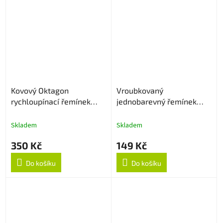
Kovový Oktagon
Vroubkovaný
rychloupínací řemínek
jednobarevný řemínek
22mm - Černý
22mm - Sapphire
Skladem
Skladem
350 Kč
149 Kč
Do košíku
Do košíku