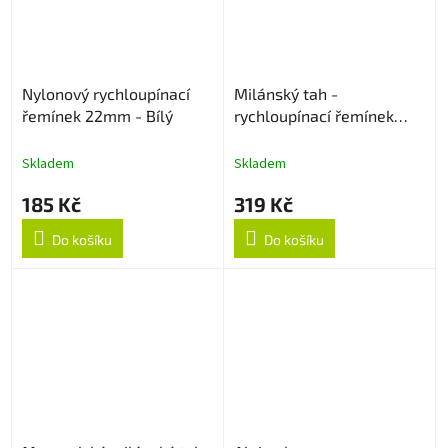
Nylonový rychloupínací
Milánský tah -
řemínek 22mm - Bílý
rychloupínací řemínek
22mm - Černý
Skladem
Skladem
185 Kč
319 Kč
Do košíku
Do košíku