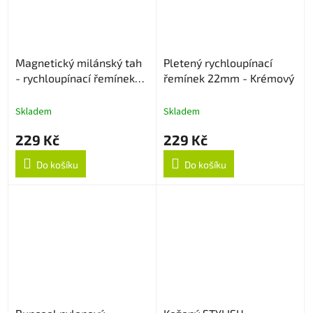
Magnetický milánský tah
Pletený rychloupínací
- rychloupínací řemínek
řemínek 22mm - Krémový
22mm - Stříbrný
Skladem
Skladem
229 Kč
229 Kč
Do košíku
Do košíku