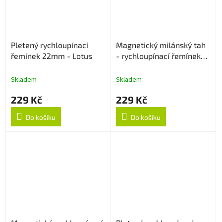
Pletený rychloupínací
Magnetický milánský tah
řemínek 22mm - Lotus
- rychloupínací řemínek
22mm - Starlight
Skladem
Skladem
229 Kč
229 Kč
Do košíku
Do košíku