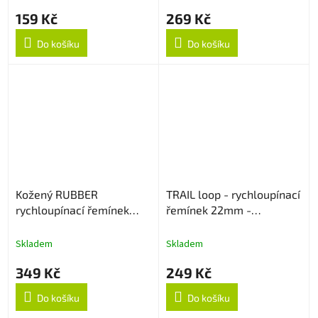
159 Kč
269 Kč
Do košíku
Do košíku
Kožený RUBBER
TRAIL loop - rychloupínací
rychloupínací řemínek
řemínek 22mm -
22mm - Dark Brown
Černo/Oranžový
Skladem
Skladem
349 Kč
249 Kč
Do košíku
Do košíku