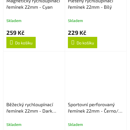
Magnetický rychloupínací
Pletený rychloupínací
řemínek 22mm - Cyan
řemínek 22mm - Bílý
Skladem
Skladem
259 Kč
229 Kč
Do košíku
Do košíku
Běžecký rychloupínací
Sportovní perforovaný
řemínek 22mm - Dark
řemínek 22mm - Černo/
Cyan
Šedý
Skladem
Skladem