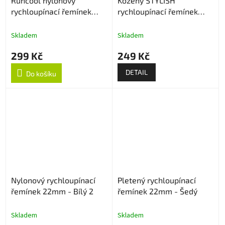
Runcool nylonový
Kožený STYLISH
rychloupínací řemínek
rychloupínací řemínek
22mm - Černo/Oranžový
22mm
Skladem
Skladem
299 Kč
249 Kč
DETAIL
Do košíku
Nylonový rychloupínací
Pletený rychloupínací
řemínek 22mm - Bílý 2
řemínek 22mm - Šedý
Skladem
Skladem