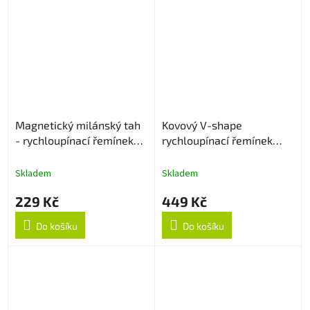
Magnetický milánský tah
Kovový V-shape
- rychloupínací řemínek
rychloupínací řemínek
22mm - Rose Gold
22mm - Černý
Skladem
Skladem
229 Kč
449 Kč
Do košíku
Do košíku