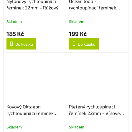
Nylonový rychloupínací
Ocean loop -
řemínek 22mm - Růžový
rychloupínací řemínek
22mm - Oranžový
Skladem
Skladem
185 Kč
199 Kč
Do košíku
Do košíku
Kovový Oktagon
Pletený rychloupínací
rychloupínací řemínek
řemínek 22mm - Vínově
22mm - Rose Gold
červený
Skladem
Skladem