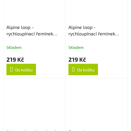
Alpine loop -
Alpine loop -
rychloupínací řemínek
rychloupínací řemínek
22mm - Černý
22mm - Army Green
Skladem
Skladem
219 Kč
219 Kč
Do košíku
Do košíku