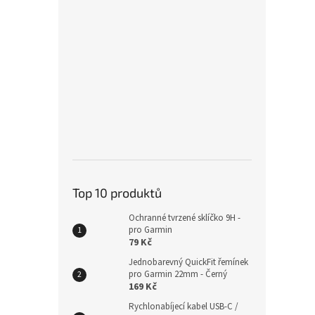
Plete
20mm
229
Top 10 produktů
Ochranné tvrzené sklíčko 9H -
pro Garmin
79 Kč
Jednobarevný QuickFit řemínek
pro Garmin 22mm - Černý
169 Kč
Rychlonabíjecí kabel USB-C /