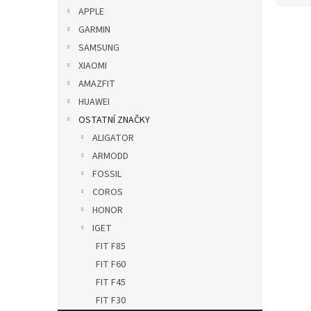
p
e
APPLE
a
V
n
GARMIN
n
ý
í
SAMSUNG
e
p
p
XIAOMI
l
i
r
AMAZFIT
s
o
p
HUAWEI
d
r
u
OSTATNÍ ZNAČKY
o
k
ALIGATOR
d
t
ARMODD
u
ů
FOSSIL
Vrou
k
řemí
COROS
t
ů
HONOR
IGET
FIT F85
139
FIT F60
FIT F45
FIT F30