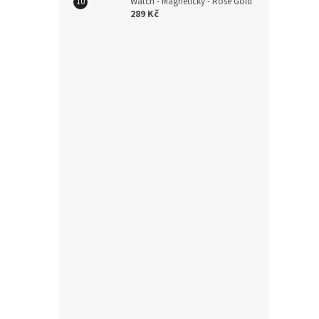
Watch - Magnetický - Rose Gold
289 Kč
229
Silik
20mm
159