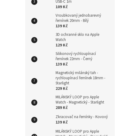
USB-C 1m
Kože
109 Kč
řemí
Vroubkovaný jednobarevný
řemínek 20mm - Bílý
139 Kč
3D ochranné sklo na Apple
279
Watch
129 Kč
Silikonový rychloupínací
řemínek 22mm - Černý
139 Kč
Magnetický milánský tah -
rychloupínací řemínek 18mm -
Starlight
229 Kč
MILÁNSKÝ LOOP pro Apple
Watch - Magnetický - Starlight
289 Kč
Plete
Zkracovač na řemínky - Kovový
20mm
139 Kč
MILÁNSKÝ LOOP pro Apple