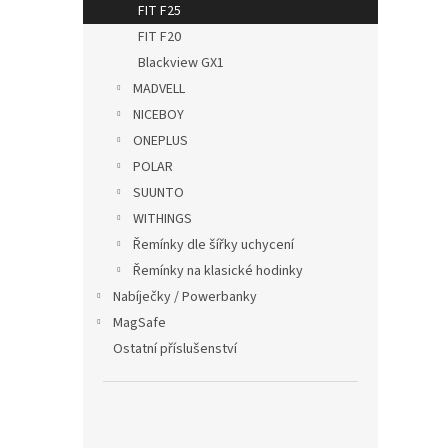
FIT F25
FIT F20
Blackview GX1
MADVELL
NICEBOY
ONEPLUS
POLAR
Silik
SUUNTO
20mm
WITHINGS
Řemínky dle šířky uchycení
Řemínky na klasické hodinky
159
Nabíječky / Powerbanky
MagSafe
Ostatní příslušenství