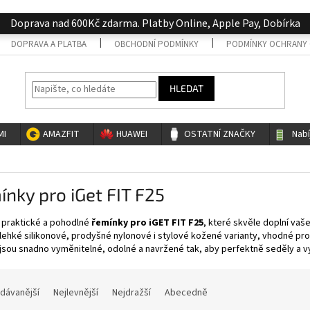
Doprava nad 600Kč zdarma. Platby Online, Apple Pay, Dobírka
DOPRAVA A PLATBA
OBCHODNÍ PODMÍNKY
PODMÍNKY OCHRANY 
HLEDAT
MI
AMAZFIT
HUAWEI
OSTATNÍ ZNAČKY
Nab
nky pro iGet FIT F25
 praktické a pohodlné
řemínky pro iGET FIT F25
, které skvěle doplní vaše
lehké silikonové, prodyšné nylonové i stylové kožené varianty, vhodné pro
jsou snadno vyměnitelné, odolné a navržené tak, aby perfektně seděly a vydr
dávanější
Nejlevnější
Nejdražší
Abecedně