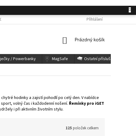
OSOBNÍCH ÚDAJŮ
JAK NAKUPOVAT
KONTAKTY
Přihlášení
REKLAMACE A 
NÁKUPNÍ
Prázdný košík
KOŠÍK
íječky / Powerbanky
MagSafe
Ostatní příslušenství
 chytré hodinky a zajistí pohodlí po celý den. V nabídce
 sport, volný čas i každodenní nošení.
Řemínky pro iGET
žely i při aktivním životním stylu.
125
položek celkem