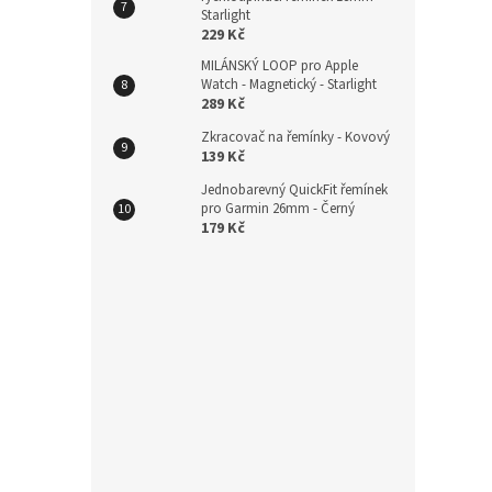
Plete
Starlight
229 Kč
22mm
MILÁNSKÝ LOOP pro Apple
Watch - Magnetický - Starlight
289 Kč
229
Zkracovač na řemínky - Kovový
139 Kč
Jednobarevný QuickFit řemínek
pro Garmin 26mm - Černý
179 Kč
Magn
rych
Rose