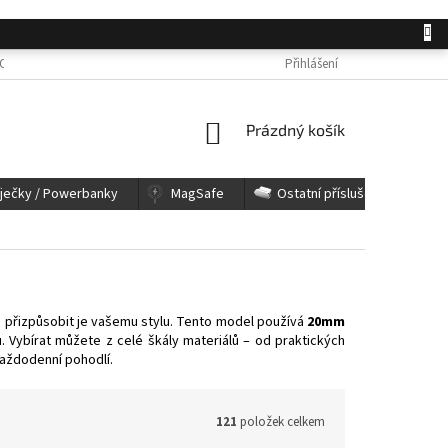
OSOBNÍCH ÚDAJŮ
JAK NAKUPOVAT
KONTAKTY
Přihlášení
REKLAMACE A 
NÁKUPNÍ
Prázdný košík
KOŠÍK
íječky / Powerbanky
MagSafe
Ostatní příslušenství
 přizpůsobit je vašemu stylu. Tento model používá
20mm
. Vybírat můžete z celé škály materiálů – od praktických
každodenní pohodlí.
121
položek celkem