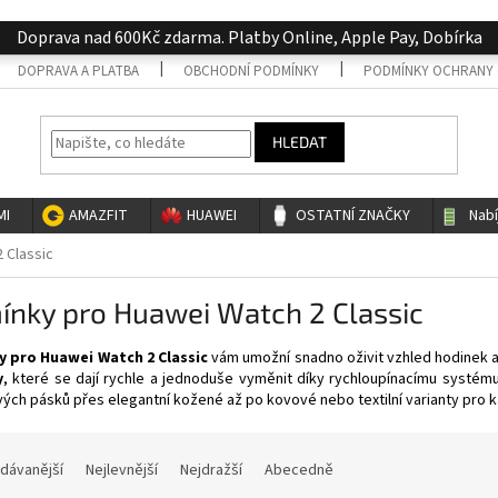
Doprava nad 600Kč zdarma. Platby Online, Apple Pay, Dobírka
DOPRAVA A PLATBA
OBCHODNÍ PODMÍNKY
PODMÍNKY OCHRANY 
HLEDAT
MI
AMAZFIT
HUAWEI
OSTATNÍ ZNAČKY
Nab
 Classic
ínky pro Huawei Watch 2 Classic
 pro Huawei Watch 2 Classic
vám umožní snadno oživit vzhled hodinek a
y
, které se dají rychle a jednoduše vyměnit díky rychloupínacímu systému
vých pásků přes elegantní kožené až po kovové nebo textilní varianty pro 
dávanější
Nejlevnější
Nejdražší
Abecedně