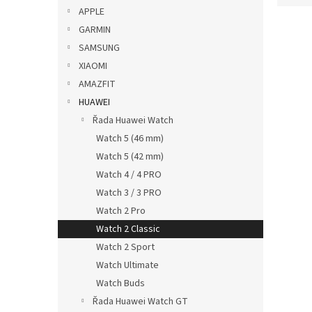
p
e
APPLE
a
V
n
GARMIN
n
ý
í
SAMSUNG
e
p
p
XIAOMI
l
i
r
AMAZFIT
s
o
p
HUAWEI
d
r
u
Řada Huawei Watch
o
k
Watch 5 (46 mm)
d
t
Watch 5 (42 mm)
u
ů
Watch 4 / 4 PRO
Silik
k
22mm
Watch 3 / 3 PRO
t
ů
Watch 2 Pro
Watch 2 Classic
Watch 2 Sport
139
Watch Ultimate
Watch Buds
Řada Huawei Watch GT