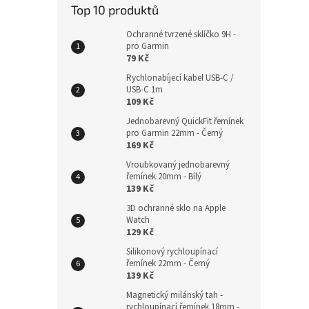
Top 10 produktů
Ochranné tvrzené sklíčko 9H -
pro Garmin
79 Kč
Plete
22mm
Rychlonabíjecí kabel USB-C /
USB-C 1m
109 Kč
Jednobarevný QuickFit řemínek
pro Garmin 22mm - Černý
229
169 Kč
Vroubkovaný jednobarevný
řemínek 20mm - Bílý
139 Kč
3D ochranné sklo na Apple
Watch
129 Kč
Silikonový rychloupínací
řemínek 22mm - Černý
139 Kč
Magnetický milánský tah -
rychloupínací řemínek 18mm -