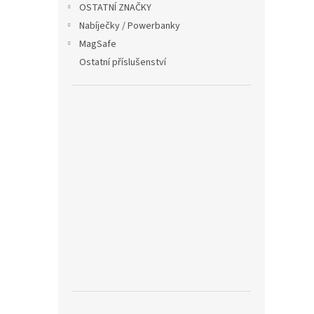
OSTATNÍ ZNAČKY
Nabíječky / Powerbanky
MagSafe
Ostatní příslušenství
Runc
řemí
299