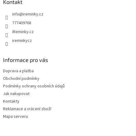
a
Kontakt
c
t
í
info
@
ireminky.cz
í
p
r
777409768
v
iReminky.cz
k
y
ireminkycz
v
ý
p
Informace pro vás
i
s
Doprava a platba
u
Obchodní podmínky
Podmínky ochrany osobních údajů
Jak nakupovat
Kontakty
Reklamace a vrácení zboží
Mapa serveru