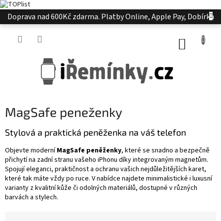
Přejít
Doprava nad 600Kč zdarma. Platby Online, Apple Pay, Dobírka
na
obsah
NÁKUP
KOŠÍK
MagSafe peneženky
Stylová a praktická peněženka na váš telefon
Objevte moderní
MagSafe peněženky
, které se snadno a bezpečně
přichytí na zadní stranu vašeho iPhonu díky integrovaným magnetům.
Spojují eleganci, praktičnost a ochranu vašich nejdůležitějších karet,
které tak máte vždy po ruce. V nabídce najdete minimalistické i luxusní
varianty z kvalitní kůže či odolných materiálů, dostupné v různých
barvách a stylech.
Ř