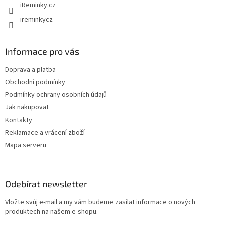
iReminky.cz
k
y
ireminkycz
v
ý
p
Informace pro vás
i
s
Doprava a platba
u
Obchodní podmínky
Podmínky ochrany osobních údajů
Jak nakupovat
Kontakty
Reklamace a vrácení zboží
Mapa serveru
Odebírat newsletter
Vložte svůj e-mail a my vám budeme zasílat informace o nových
produktech na našem e-shopu.