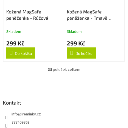
Kožená MagSafe
Kožená MagSafe
peněženka - Růžová
peněženka - Tmavě
modrá
Skladem
Skladem
299 Kč
299 Kč
Do košíku
Do košíku
38
položek celkem
O
v
l
Z
á
á
d
p
a
a
Kontakt
c
t
í
info
@
ireminky.cz
í
p
r
777409768
v