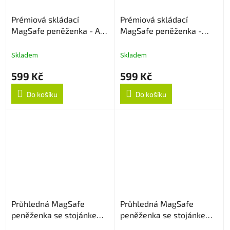
Prémiová skládací
Prémiová skládací
MagSafe peněženka - Ash
MagSafe peněženka -
grey
Green
Skladem
Skladem
599 Kč
599 Kč
Do košíku
Do košíku
Průhledná MagSafe
Průhledná MagSafe
peněženka se stojánkem -
peněženka se stojánkem -
Černá
Stříbrná