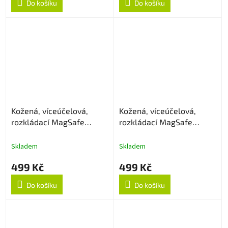
Do košíku
Do košíku
Kožená, víceúčelová,
Kožená, víceúčelová,
rozkládací MagSafe
rozkládací MagSafe
peněženka - Hnědá
peněženka - Modrá
Skladem
Skladem
499 Kč
499 Kč
Do košíku
Do košíku