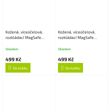
Kožená, víceúčelová,
Kožená, víceúčelová,
rozkládací MagSafe
rozkládací MagSafe
peněženka - Zelená
peněženka - Vínová
Skladem
Skladem
499 Kč
499 Kč
Do košíku
Do košíku