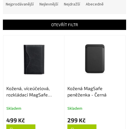
a
Nejprodávanější
Nejlevnější
Nejdražší
Abecedně
z
e
n
OTEVŘÍT FILTR
í
p
V
r
ý
o
p
d
i
u
s
k
p
t
r
ů
o
Kožená, víceúčelová,
Kožená MagSafe
d
rozkládací MagSafe
peněženka - Černá
u
peněženka - Černá
k
t
Skladem
Skladem
ů
499 Kč
299 Kč