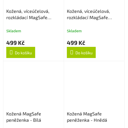
Kožená, víceúčelová,
Kožená, víceúčelová,
rozkládací MagSafe
rozkládací MagSafe
peněženka - Šedá
peněženka - Titanium
gold
Skladem
Skladem
499 Kč
499 Kč
Do košíku
Do košíku
Kožená MagSafe
Kožená MagSafe
peněženka - Bílá
peněženka - Hnědá