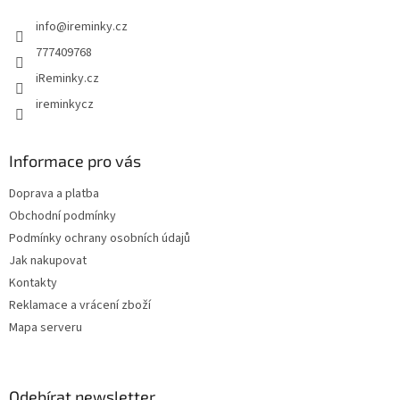
t
í
info
@
ireminky.cz
í
p
r
777409768
v
iReminky.cz
k
y
ireminkycz
v
ý
p
Informace pro vás
i
s
Doprava a platba
u
Obchodní podmínky
Podmínky ochrany osobních údajů
Jak nakupovat
Kontakty
Reklamace a vrácení zboží
Mapa serveru
Odebírat newsletter