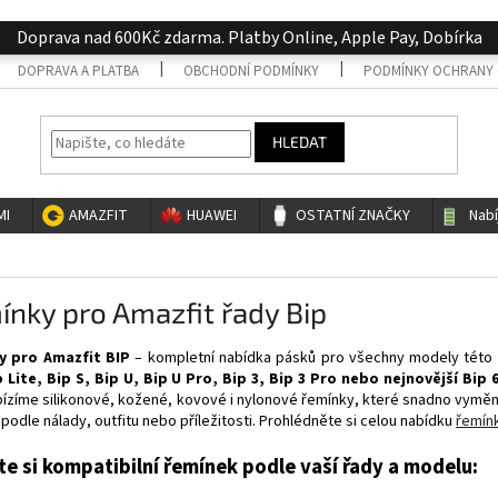
Doprava nad 600Kč zdarma. Platby Online, Apple Pay, Dobírka
DOPRAVA A PLATBA
OBCHODNÍ PODMÍNKY
PODMÍNKY OCHRANY 
HLEDAT
MI
AMAZFIT
HUAWEI
OSTATNÍ ZNAČKY
Nab
nky pro Amazfit řady Bip
y pro Amazfit BIP
– kompletní nabídka pásků pro všechny modely této o
p Lite, Bip S, Bip U, Bip U Pro, Bip 3, Bip 3 Pro nebo nejnovější Bip 
bízíme silikonové, kožené, kovové i nylonové řemínky, které snadno vymě
podle nálady, outfitu nebo příležitosti. Prohlédněte si celou nabídku
řemín
te si kompatibilní řemínek podle vaší řady a modelu: