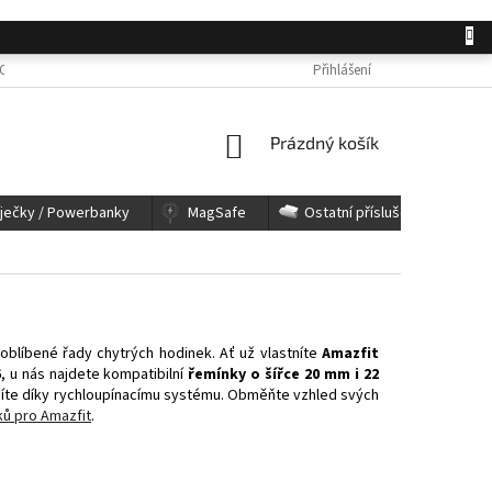
OSOBNÍCH ÚDAJŮ
JAK NAKUPOVAT
KONTAKTY
Přihlášení
REKLAMACE A 
NÁKUPNÍ
Prázdný košík
KOŠÍK
íječky / Powerbanky
MagSafe
Ostatní příslušenství
blíbené řady chytrých hodinek. Ať už vlastníte
Amazfit
6
, u nás najdete kompatibilní
řemínky o šířce 20 mm i 22
níte díky rychloupínacímu systému. Obměňte vzhled svých
ků pro Amazfit
.