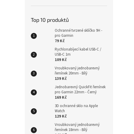
229
Top 10 produktů
Ochranné tvrzené sklíčko 9H -
pro Garmin
79 Kč
Rychlonabíjecí kabel USB-C /
USB-C 1m
109 Kč
Vroubkovaný jednobarevný
řemínek 20mm - Bílý
139 Kč
Runc
Jednobarevný QuickFit řemínek
řemí
pro Garmin 22mm - Černý
169 Kč
3D ochranné sklo na Apple
Watch
129 Kč
299
Vroubkovaný jednobarevný
řemínek 18mm - Bílý