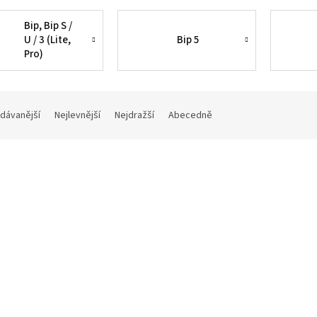
Bip, Bip S /
U / 3 (Lite,
Bip 5
Pro)
dávanější
Nejlevnější
Nejdražší
Abecedně
bkovaný jednobarevný
Silikonový rychloupínací ře