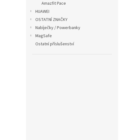
Amazfit Pace
řemí
t
HUAWEI
ů
OSTATNÍ ZNAČKY
Nabíječky / Powerbanky
139
MagSafe
Ostatní příslušenství
Magn
rych
Rose