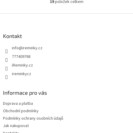
19
položek celkem
hvězdiček.
O
v
l
Z
á
á
d
p
a
a
Kontakt
c
t
í
info
@
ireminky.cz
í
p
r
777409768
v
iReminky.cz
k
y
ireminkycz
v
ý
p
Informace pro vás
i
s
Doprava a platba
u
Obchodní podmínky
Podmínky ochrany osobních údajů
Jak nakupovat