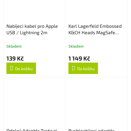
Nabíjeci kabel pro Apple
Karl Lagerfeld Embossed
USB / Lightning 2m
K&CH Heads MagSafe
Powerbanka 5000mAh
Black
Skladem
Skladem
139 Kč
1 149 Kč
Do košíku
Do košíku
Odolný Adaptér Tactical
Rychloabíjecí adaptér