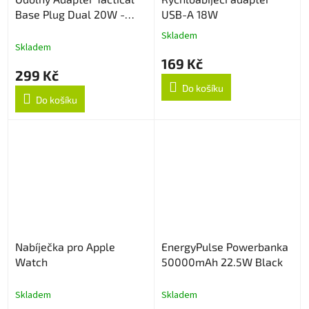
Base Plug Dual 20W -
USB-A 18W
White
Skladem
Průměrné
Skladem
hodnocení
169 Kč
produktu
299 Kč
je
Do košíku
5,0
Do košíku
z
5
hvězdiček.
Nabíječka pro Apple
EnergyPulse Powerbanka
Watch
50000mAh 22.5W Black
Skladem
Skladem