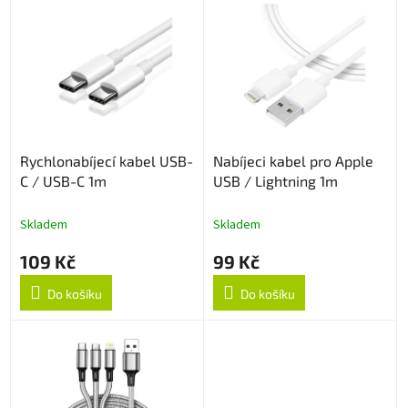
V
r
ý
o
p
d
i
u
s
k
p
t
r
ů
o
Rychlonabíjecí kabel USB-
Nabíjeci kabel pro Apple
d
C / USB-C 1m
USB / Lightning 1m
u
k
t
Skladem
Skladem
ů
109 Kč
99 Kč
Do košíku
Do košíku