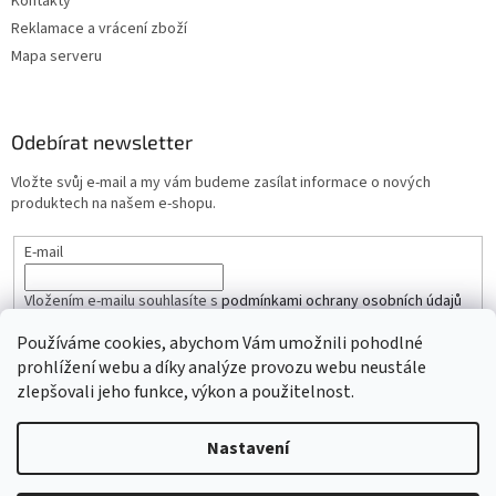
Kontakty
Reklamace a vrácení zboží
Mapa serveru
Odebírat newsletter
Vložte svůj e-mail a my vám budeme zasílat informace o nových
produktech na našem e-shopu.
E-mail
Vložením e-mailu souhlasíte s
podmínkami ochrany osobních údajů
Používáme cookies, abychom Vám umožnili pohodlné
PŘIHLÁSIT SE
prohlížení webu a díky analýze provozu webu neustále
zlepšovali jeho funkce, výkon a použitelnost.
Nastavení
Vytvořil Shoptet