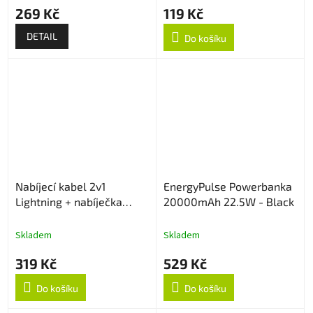
269 Kč
119 Kč
DETAIL
Do košíku
Nabíjecí kabel 2v1
EnergyPulse Powerbanka
Lightning + nabíječka
20000mAh 22.5W - Black
Apple Watch
Skladem
Skladem
319 Kč
529 Kč
Do košíku
Do košíku