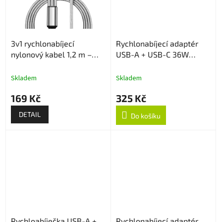
3v1 rychlonabíjecí
Rychlonabíjecí adaptér
nylonový kabel 1,2 m –
USB-A + USB-C 36W
USB-C / Lightning / Micro
White
USB
Skladem
Skladem
169 Kč
325 Kč
DETAIL
Do košíku
Rychloabíječka USB-A +
Rychlonabíjecí adaptér