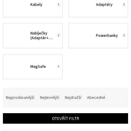
Kabely
Adaptéry
Nabíječky
Powerbanky
(Adaptér+kabel)
MagSafe
Ř
a
Nejprodávanější
Nejlevnější
Nejdražší
Abecedně
z
e
n
OTEVŘÍT FILTR
í
p