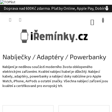
Přejít
Doprava nad 600Kč zdarma. Platby Online, Apple Pay, Dobírka
na
obsah
NÁKUP
KOŠÍK
Nabíječky / Adaptéry / Powerbanky
Nabíjení je nedílnou součástí moderního života obklopeného
elektrickými zařízeními. Kvalitní nabíjecí kabel je důležitý. Nabíjecí
kabely, adaptéry, powerbanky a nabíjecí doky nabízíme pro Apple
Watch, iPhone, AirPods a ostatní značky. Všechna nabíjecí zařízení jsou
kvalitní a certifikované pro evropský trh.