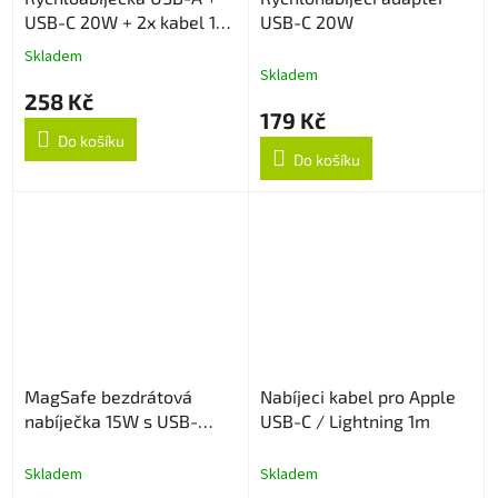
USB-C 20W + 2x kabel 1m
USB-C 20W
White
Skladem
Průměrné
Skladem
hodnocení
258 Kč
produktu
179 Kč
je
Do košíku
5,0
Do košíku
z
5
hvězdiček.
MagSafe bezdrátová
Nabíjeci kabel pro Apple
nabíječka 15W s USB-
USB-C / Lightning 1m
C/USB-A konektorem
Skladem
Skladem