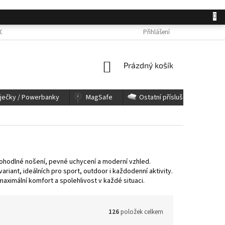
OSOBNÍCH ÚDAJŮ
JAK NAKUPOVAT
KONTAKTY
Přihlášení
REKLAMACE A 
NÁKUPNÍ
Prázdný košík
KOŠÍK
íječky / Powerbanky
MagSafe
Ostatní příslušenství
 pohodlné nošení, pevné uchycení a moderní vzhled.
ariant, ideálních pro sport, outdoor i každodenní aktivity.
ximální komfort a spolehlivost v každé situaci.
126
položek celkem