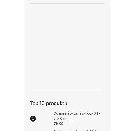
Runc
řemí
299
Top 10 produktů
Ochranné tvrzené sklíčko 9H -
pro Garmin
79 Kč