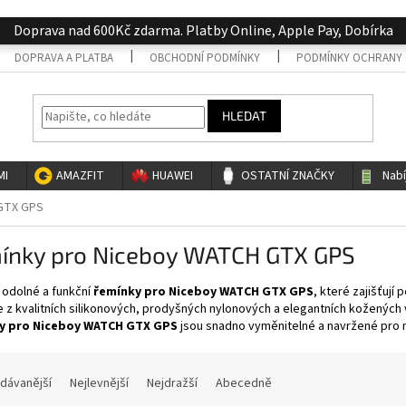
Doprava nad 600Kč zdarma. Platby Online, Apple Pay, Dobírka
DOPRAVA A PLATBA
OBCHODNÍ PODMÍNKY
PODMÍNKY OCHRANY 
HLEDAT
MI
AMAZFIT
HUAWEI
OSTATNÍ ZNAČKY
Nab
GTX GPS
ínky pro Niceboy WATCH GTX GPS
 odolné a funkční
řemínky pro Niceboy WATCH GTX GPS
, které zajišťují
e z kvalitních silikonových, prodyšných nylonových a elegantních kožených v
y pro Niceboy WATCH GTX GPS
jsou snadno vyměnitelné a navržené pro ma
dávanější
Nejlevnější
Nejdražší
Abecedně