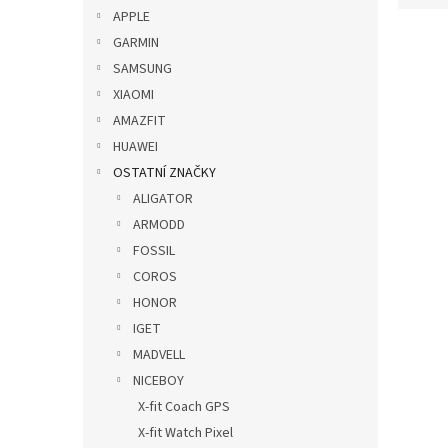
p
e
APPLE
a
V
n
GARMIN
n
ý
í
SAMSUNG
e
p
p
XIAOMI
l
i
r
AMAZFIT
s
o
p
HUAWEI
d
r
u
OSTATNÍ ZNAČKY
o
k
ALIGATOR
d
t
ARMODD
u
ů
FOSSIL
Silik
k
22mm
COROS
t
ů
HONOR
IGET
MADVELL
139
NICEBOY
X-fit Coach GPS
X-fit Watch Pixel