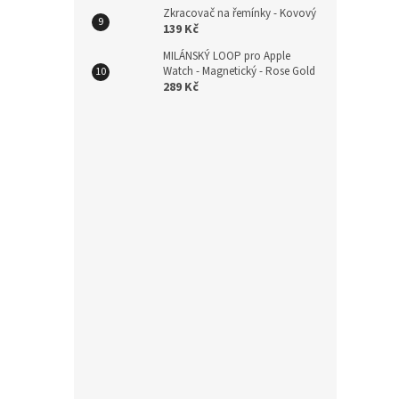
Zkracovač na řemínky - Kovový
139 Kč
449
MILÁNSKÝ LOOP pro Apple
Watch - Magnetický - Rose Gold
289 Kč
Magn
rych
Rose
229