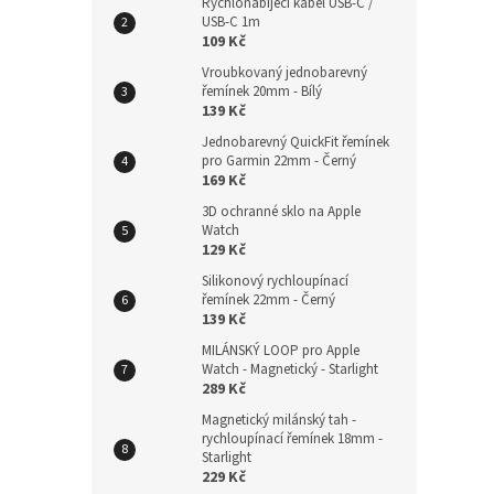
Rychlonabíjecí kabel USB-C /
Plete
USB-C 1m
22mm
109 Kč
Vroubkovaný jednobarevný
řemínek 20mm - Bílý
139 Kč
229
Jednobarevný QuickFit řemínek
pro Garmin 22mm - Černý
169 Kč
3D ochranné sklo na Apple
Watch
129 Kč
Silikonový rychloupínací
řemínek 22mm - Černý
139 Kč
MILÁNSKÝ LOOP pro Apple
Watch - Magnetický - Starlight
289 Kč
Kovo
Magnetický milánský tah -
rychloupínací řemínek 18mm -
řemí
Starlight
229 Kč