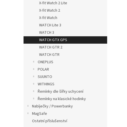
X-fit Watch 2 Lite
X-fit Watch 2
X-fit Watch
WATCH Lite 3
WATCH 3
WATCH GTX GPS
WATCH GTR 2
Runc
WATCH GTR
řemí
ONEPLUS
POLAR
SUUNTO
299
WITHINGS
Řemínky dle šířky uchycení
Řemínky na klasické hodinky
Nabíječky / Powerbanky
MagSafe
Ostatní příslušenství