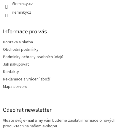
iReminky.cz
k
y
ireminkycz
v
ý
p
Informace pro vás
i
s
Doprava a platba
u
Obchodní podmínky
Podmínky ochrany osobních údajů
Jak nakupovat
Kontakty
Reklamace a vrácení zboží
Mapa serveru
Odebírat newsletter
Vložte svůj e-mail a my vám budeme zasílat informace o nových
produktech na našem e-shopu.