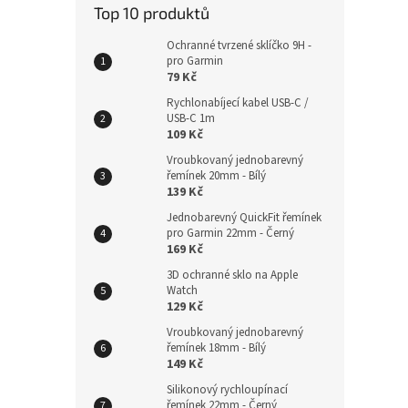
Top 10 produktů
Ochranné tvrzené sklíčko 9H -
pro Garmin
79 Kč
Nylo
18mm
Rychlonabíjecí kabel USB-C /
USB-C 1m
109 Kč
Vroubkovaný jednobarevný
řemínek 20mm - Bílý
185
139 Kč
Jednobarevný QuickFit řemínek
pro Garmin 22mm - Černý
169 Kč
3D ochranné sklo na Apple
Watch
129 Kč
Vroubkovaný jednobarevný
řemínek 18mm - Bílý
149 Kč
Silikonový rychloupínací
řemínek 22mm - Černý