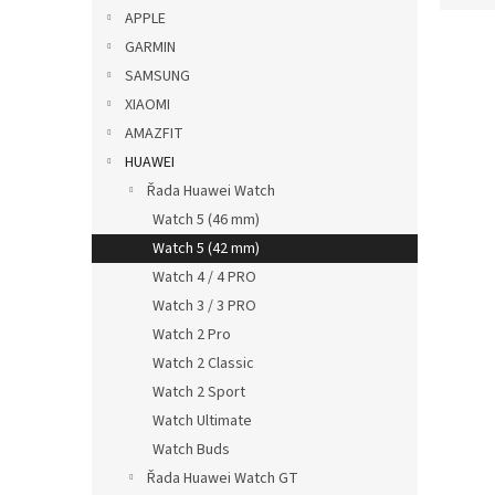
p
e
APPLE
a
V
n
GARMIN
n
ý
í
SAMSUNG
e
p
p
XIAOMI
l
i
r
AMAZFIT
s
o
p
HUAWEI
d
r
u
Řada Huawei Watch
o
k
Watch 5 (46 mm)
d
t
Watch 5 (42 mm)
u
ů
Watch 4 / 4 PRO
Magn
k
rych
Watch 3 / 3 PRO
t
Starl
ů
Watch 2 Pro
Watch 2 Classic
Watch 2 Sport
229
Watch Ultimate
Watch Buds
Řada Huawei Watch GT