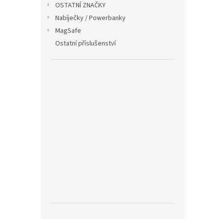
OSTATNÍ ZNAČKY
Nabíječky / Powerbanky
MagSafe
Ostatní příslušenství
Vrou
řemí
149