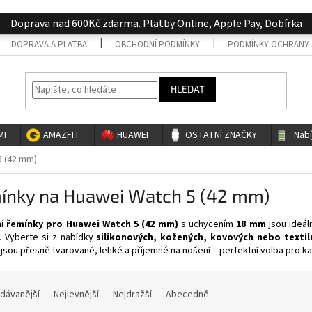
Doprava nad 600Kč zdarma. Platby Online, Apple Pay, Dobírka
DOPRAVA A PLATBA
OBCHODNÍ PODMÍNKY
PODMÍNKY OCHRANY 
HLEDAT
MI
AMAZFIT
HUAWEI
OSTATNÍ ZNAČKY
Nab
5 (42 mm)
ínky na Huawei Watch 5 (42 mm)
ní
řemínky pro Huawei Watch 5 (42 mm)
s uchycením
18 mm
jsou ideáln
. Vyberte si z nabídky
silikonových, kožených, kovových nebo textil
jsou přesně tvarované, lehké a příjemné na nošení – perfektní volba pro ka
dávanější
Nejlevnější
Nejdražší
Abecedně