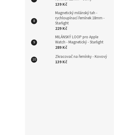
Nylo
139 Kč
18mm
Magnetický milánský tah -
rychloupínací řemínek 18mm -
Starlight
229 Kč
MILÁNSKÝ LOOP pro Apple
185
Watch - Magnetický - Starlight
289 Kč
Zkracovač na řemínky - Kovový
139 Kč
Magn
rych
Zlatý