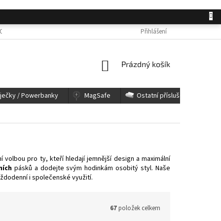
OSOBNÍCH ÚDAJŮ
JAK NAKUPOVAT
KONTAKTY
Přihlášení
REKLAMACE A 
NÁKUPNÍ
Prázdný košík
KOŠÍK
íječky / Powerbanky
MagSafe
Ostatní příslušenství
í volbou pro ty, kteří hledají jemnější design a maximální
ních
pásků a dodejte svým hodinkám osobitý styl. Naše
ždodenní i společenské využití.
67
položek celkem