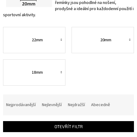
řemínky jsou pohodlné na nošení,
prodyšné a ideální pro každodenní použití i
sportovní aktivity.
22mm
20mm
18mm
Ř
a
Nejprodávanější
Nejlevnější
Nejdražší
Abecedně
z
e
n
OTEVŘÍT FILTR
í