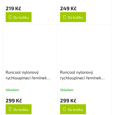
219 Kč
249 Kč
Do košíku
Do košíku
Runcool nylonový
Runcool nylonový
rychloupínací řemínek
rychloupínací řemínek
22mm - Oranžový
22mm - Army Green
Skladem
Skladem
299 Kč
299 Kč
Do košíku
Do košíku