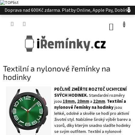
Přejít
Doprava nad 600Kč zdarma. Platby Online, Apple Pay, Dobírka
na
obsah
NÁKUP
KOŠÍK
Textilní a nylonové řemínky na
hodinky
PEČLIVĚ ZMĚŘTE ROZTEČ UCHYCENÍ
SVÝCH HODINEK.
Standardní rozměry
jsou
18mm
,
20mm
a
22mm
.
Textilní a
nylonové řemínky na hodinky
jsou
lehké, odolné a skvěle se hodí pro aktivní
životní styl. Nabízíme široký výběr barev a
vzorů, díky kterým snadno sladíte hodinky
se svým outfitem. Textilní a nylonové