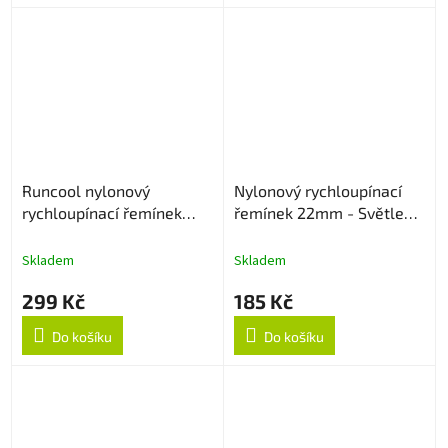
Runcool nylonový
Nylonový rychloupínací
rychloupínací řemínek
řemínek 22mm - Světle
20mm - Oranžový
růžový
Skladem
Skladem
299 Kč
185 Kč
Do košíku
Do košíku