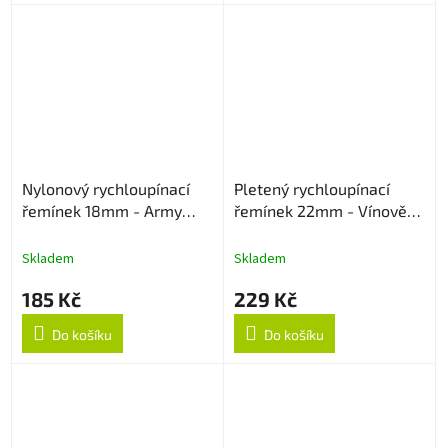
Nylonový rychloupínací
Pletený rychloupínací
řemínek 18mm - Army
řemínek 22mm - Vínově
Green
červený
Skladem
Skladem
185 Kč
229 Kč
Do košíku
Do košíku