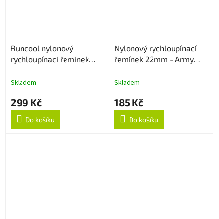
Runcool nylonový
Nylonový rychloupínací
rychloupínací řemínek
řemínek 22mm - Army
20mm - Černý
Green
Skladem
Skladem
299 Kč
185 Kč
Do košíku
Do košíku