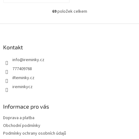
69
položek celkem
O
v
l
Z
á
á
d
p
a
a
Kontakt
c
t
í
info
@
ireminky.cz
í
p
r
777409768
v
iReminky.cz
k
y
ireminkycz
v
ý
p
Informace pro vás
i
s
Doprava a platba
u
Obchodní podmínky
Podmínky ochrany osobních údajů