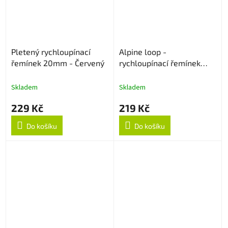
Pletený rychloupínací
Alpine loop -
řemínek 20mm - Červený
rychloupínací řemínek
22mm - Oranžový
Skladem
Skladem
229 Kč
219 Kč
Do košíku
Do košíku