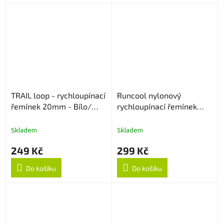
TRAIL loop - rychloupínací
Runcool nylonový
řemínek 20mm - Bílo/
rychloupínací řemínek
Šedý
20mm - Army Green
Skladem
Skladem
249 Kč
299 Kč
Do košíku
Do košíku