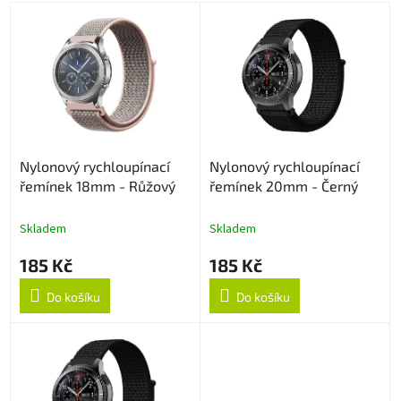
p
V
r
ý
o
p
d
i
u
s
k
p
t
r
ů
o
Nylonový rychloupínací
Nylonový rychloupínací
d
řemínek 18mm - Růžový
řemínek 20mm - Černý
u
k
t
Skladem
Skladem
ů
185 Kč
185 Kč
Do košíku
Do košíku