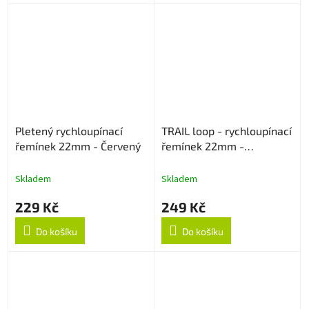
Pletený rychloupínací
TRAIL loop - rychloupínací
řemínek 22mm - Červený
řemínek 22mm -
Černo/Oranžový
Skladem
Skladem
229 Kč
249 Kč
Do košíku
Do košíku