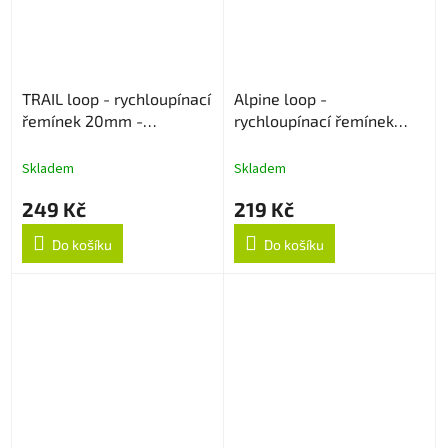
TRAIL loop - rychloupínací
Alpine loop -
řemínek 20mm -
rychloupínací řemínek
Černo/Oranžový
22mm - Béžový
Skladem
Skladem
249 Kč
219 Kč
Do košíku
Do košíku