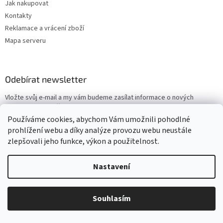
Jak nakupovat
Kontakty
Reklamace a vrácení zboží
Mapa serveru
Odebírat newsletter
Vložte svůj e-mail a my vám budeme zasílat informace o nových
produktech na našem e-shopu.
Používáme cookies, abychom Vám umožnili pohodlné
E-mail
prohlížení webu a díky analýze provozu webu neustále
zlepšovali jeho funkce, výkon a použitelnost.
Vložením e-mailu souhlasíte s
podmínkami ochrany osobních údajů
Nastavení
PŘIHLÁSIT SE
Souhlasím
Vytvořil Shoptet