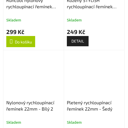
Runcool nylonový
Kožený STYLISH
rychloupínací řemínek
rychloupínací řemínek
22mm - Černo/Oranžový
22mm
Skladem
Skladem
299 Kč
249 Kč
DETAIL
Do košíku
Nylonový rychloupínací
Pletený rychloupínací
řemínek 22mm - Bílý 2
řemínek 22mm - Šedý
Skladem
Skladem