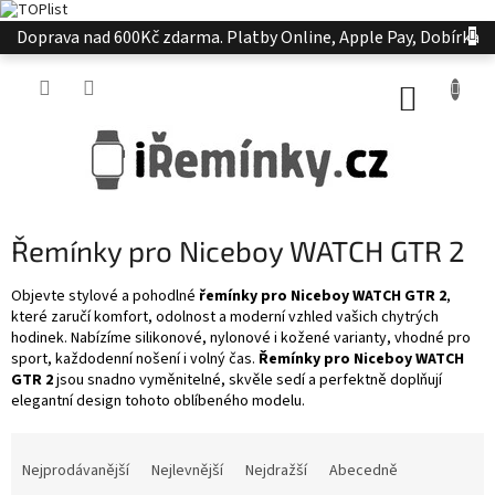
Přejít
Doprava nad 600Kč zdarma. Platby Online, Apple Pay, Dobírka
na
obsah
NÁKUP
KOŠÍK
Řemínky pro Niceboy WATCH GTR 2
Objevte stylové a pohodlné
řemínky pro Niceboy WATCH GTR 2
,
které zaručí komfort, odolnost a moderní vzhled vašich chytrých
hodinek. Nabízíme silikonové, nylonové i kožené varianty, vhodné pro
sport, každodenní nošení i volný čas.
Řemínky pro Niceboy WATCH
GTR 2
jsou snadno vyměnitelné, skvěle sedí a perfektně doplňují
elegantní design tohoto oblíbeného modelu.
Ř
a
Nejprodávanější
Nejlevnější
Nejdražší
Abecedně
z