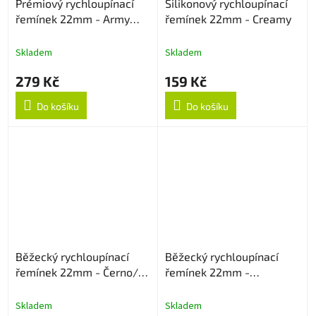
Prémiový rychloupínací
Silikonový rychloupínací
řemínek 22mm - Army
řemínek 22mm - Creamy
Green
Skladem
Skladem
279 Kč
159 Kč
Do košíku
Do košíku
Běžecký rychloupínací
Běžecký rychloupínací
řemínek 22mm - Černo/
řemínek 22mm -
Šedý
Oranžový
Skladem
Skladem