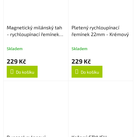
Magnetický milánský tah
Pletený rychloupínací
- rychloupínací řemínek
řemínek 22mm - Krémový
22mm - Stříbrný
Skladem
Skladem
229 Kč
229 Kč
Do košíku
Do košíku