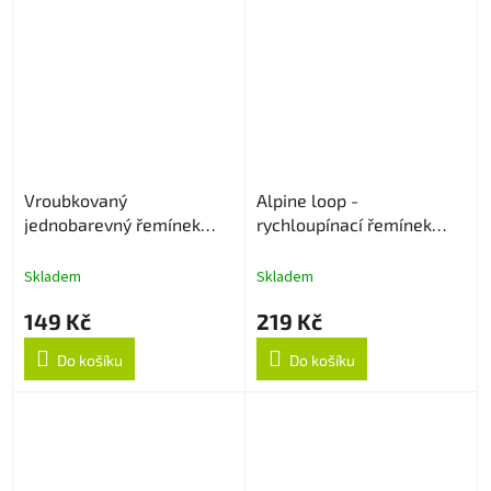
Vroubkovaný
Alpine loop -
jednobarevný řemínek
rychloupínací řemínek
22mm - Levander
22mm - Army Green
Skladem
Skladem
149 Kč
219 Kč
Do košíku
Do košíku