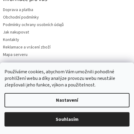
Doprava a platba
Obchodní podmínky
Podmínky ochrany osobních údajů
Jak nakupovat
Kontakty
Reklamace a vrácení zboží
Mapa serveru
Používáme cookies, abychom Vám umožnili pohodlné
Odebírat newsletter
prohlížení webu a díky analýze provozu webu neustále
zlepšovali jeho funkce, výkon a použitelnost.
Vložte svůj e-mail a my vám budeme zasílat informace o nových
produktech na našem e-shopu.
Nastavení
E-mail
Souhlasím
Vložením e-mailu souhlasíte s
podmínkami ochrany osobních údajů