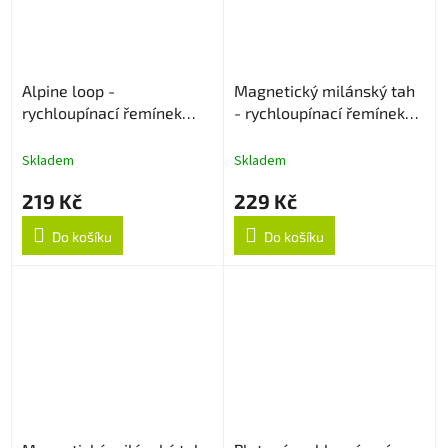
Alpine loop -
Magnetický milánský tah
rychloupínací řemínek
- rychloupínací řemínek
22mm - Černý
22mm - Rose Gold
Skladem
Skladem
219 Kč
229 Kč
Do košíku
Do košíku