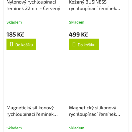
Nylonový rychloupínací
Kožený BUSINESS
řemínek 22mm - Červený
rychloupínací řemínek
22mm - Hnědý
Skladem
Skladem
185 Kč
499 Kč
Do košíku
Do košíku
Magnetický silikonový
Magnetický silikonový
rychloupínací řemínek
rychloupínací řemínek
22mm - Bílý
22mm - Černo/bílý
Skladem
Skladem