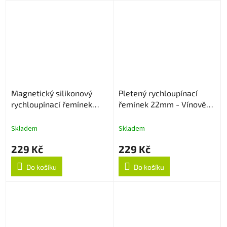
Magnetický silikonový
Pletený rychloupínací
rychloupínací řemínek
řemínek 22mm - Vínově
22mm - Černo/oranžový
červený
Skladem
Skladem
229 Kč
229 Kč
Do košíku
Do košíku