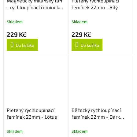
Magnetický milánský tah
Pletený rychloupínací
- rychloupínací řemínek
řemínek 22mm - Bílý
22mm - Starlight
Skladem
Skladem
229 Kč
229 Kč
Do košíku
Do košíku
Pletený rychloupínací
Běžecký rychloupínací
řemínek 22mm - Lotus
řemínek 22mm - Dark
Cyan
Skladem
Skladem