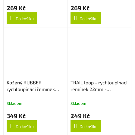
269 Kč
269 Kč
Do košíku
Do košíku
Kožený RUBBER
TRAIL loop - rychloupínací
rychloupínací řemínek
řemínek 22mm -
22mm - Dark Brown
Černo/Oranžový
Skladem
Skladem
349 Kč
249 Kč
Do košíku
Do košíku