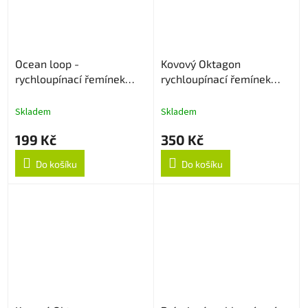
Ocean loop -
Kovový Oktagon
rychloupínací řemínek
rychloupínací řemínek
22mm - Oranžový
22mm - Rose Gold
Skladem
Skladem
199 Kč
350 Kč
Do košíku
Do košíku