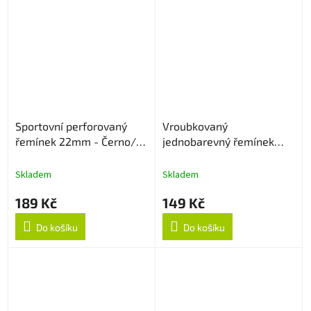
Sportovní perforovaný
Vroubkovaný
řemínek 22mm - Černo/
jednobarevný řemínek
Šedý
22mm - Sapphire
Skladem
Skladem
189 Kč
149 Kč
Do košíku
Do košíku