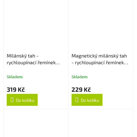
Milánský tah -
Magnetický milánský tah
rychloupínací řemínek
- rychloupínací řemínek
22mm - Černý
22mm - Černý
Skladem
Skladem
319 Kč
229 Kč
Do košíku
Do košíku