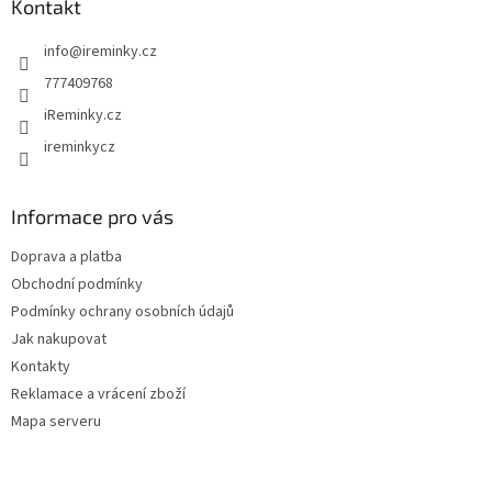
a
Kontakt
c
t
í
info
@
ireminky.cz
í
p
r
777409768
v
iReminky.cz
k
y
ireminkycz
v
ý
p
Informace pro vás
i
s
Doprava a platba
u
Obchodní podmínky
Podmínky ochrany osobních údajů
Jak nakupovat
Kontakty
Reklamace a vrácení zboží
Mapa serveru