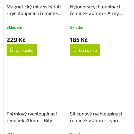
Magnetický milánský tah
Nylonový rychloupínací
- rychloupínací řemínek
řemínek 20mm - Army
20mm - Zlatý
Green
Skladem
Skladem
229 Kč
185 Kč
Do košíku
Do košíku
Prémiový rychloupínací
Silikonový rychloupínací
řemínek 20mm - Bílý
řemínek 20mm - Cyan