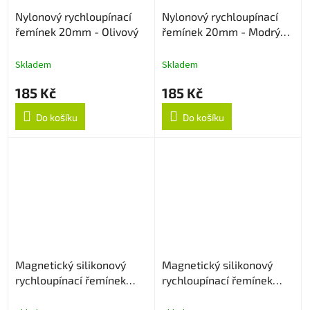
Nylonový rychloupínací
Nylonový rychloupínací
řemínek 20mm - Olivový
řemínek 20mm - Modrý
strukturovaný
Skladem
Skladem
185 Kč
185 Kč
Do košíku
Do košíku
Magnetický silikonový
Magnetický silikonový
rychloupínací řemínek
rychloupínací řemínek
20mm - Krémový
20mm - Černo/bílý