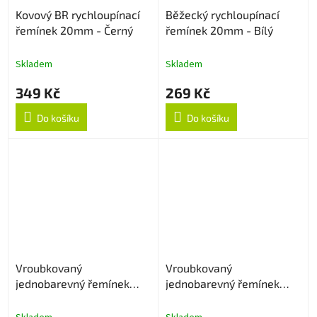
Kovový BR rychloupínací
Běžecký rychloupínací
řemínek 20mm - Černý
řemínek 20mm - Bílý
Skladem
Skladem
349 Kč
269 Kč
Do košíku
Do košíku
Vroubkovaný
Vroubkovaný
jednobarevný řemínek
jednobarevný řemínek
20mm - Tmavě šedý
20mm - Levander