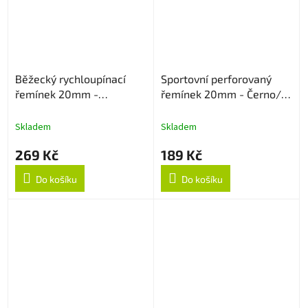
Běžecký rychloupínací
Sportovní perforovaný
řemínek 20mm -
řemínek 20mm - Černo/
Černo/Bílý
Šedý
Skladem
Skladem
269 Kč
189 Kč
Do košíku
Do košíku