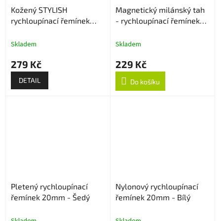
Kožený STYLISH
Magnetický milánský tah
rychloupínací řemínek
- rychloupínací řemínek
20mm
20mm - Černý
Skladem
Skladem
279 Kč
229 Kč
DETAIL
Do košíku
Pletený rychloupínací
Nylonový rychloupínací
řemínek 20mm - Šedý
řemínek 20mm - Bílý