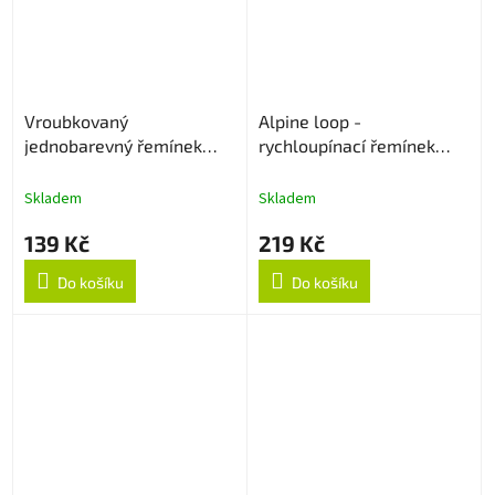
Vroubkovaný
Alpine loop -
jednobarevný řemínek
rychloupínací řemínek
20mm - Sapphire
20mm - Béžový
Skladem
Skladem
139 Kč
219 Kč
Do košíku
Do košíku