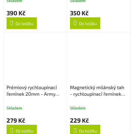
Skladem
Skladem
390 Kč
350 Kč
Do košíku
Do košíku
Prémiový rychloupínací
Magnetický milánský tah
řemínek 20mm - Army
- rychloupínací řemínek
Green
20mm - Modrý
Skladem
Skladem
279 Kč
229 Kč
Do košíku
Do košíku