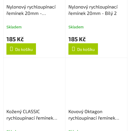
Nylonový rychloupínací
Nylonový rychloupínací
řemínek 20mm -
řemínek 20mm - Bílý 2
Multicolor
Skladem
Skladem
185 Kč
185 Kč
Do košíku
Do košíku
Kožený CLASSIC
Kovový Oktagon
rychloupínací řemínek
rychloupínací řemínek
20mm - Hnědý
20mm - Rose Gold