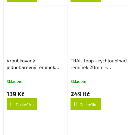
Vroubkovaný
TRAIL loop - rychloupínací
jednobarevný řemínek
řemínek 20mm -
20mm - Šedý
Černo/Oranžový
Skladem
Skladem
139 Kč
249 Kč
Do košíku
Do košíku