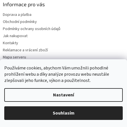
u
Informace pro vás
Doprava a platba
Obchodní podmínky
Podmínky ochrany osobních údajů
Jak nakupovat
Kontakty
Reklamace a vrácení zboží
Mapa serveru
Používáme cookies, abychom Vám umožnili pohodlné
prohlížení webu a díky analýze provozu webu neustále
Odebírat newsletter
zlepšovali jeho funkce, výkon a použitelnost.
Vložte svůj e-mail a my vám budeme zasílat informace o nových
Nastavení
produktech na našem e-shopu.
E-mail
Souhlasím
Vložením e-mailu souhlasíte s
podmínkami ochrany osobních údajů