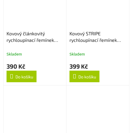
Kovový článkovitý
Kovový STRIPE
rychloupínací řemínek
rychloupínací řemínek
20mm - Stříbrná/Rose
20mm - Stříbrný
Gold
Skladem
Skladem
390 Kč
399 Kč
Do košíku
Do košíku