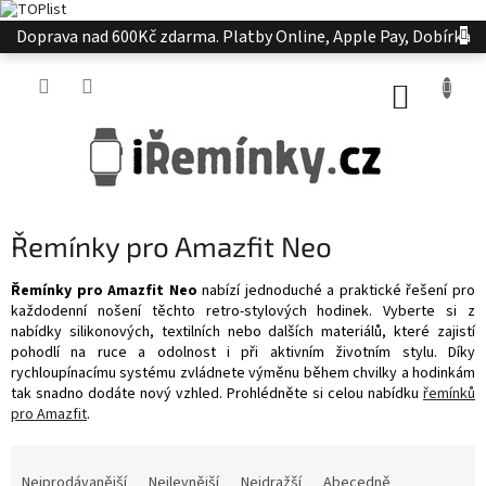
Přejít
Doprava nad 600Kč zdarma. Platby Online, Apple Pay, Dobírka
na
obsah
NÁKUP
KOŠÍK
Řemínky pro Amazfit Neo
Řemínky pro Amazfit Neo
nabízí jednoduché a praktické řešení pro
každodenní nošení těchto retro-stylových hodinek. Vyberte si z
nabídky silikonových, textilních nebo dalších materiálů, které zajistí
pohodlí na ruce a odolnost i při aktivním životním stylu. Díky
rychloupínacímu systému zvládnete výměnu během chvilky a hodinkám
tak snadno dodáte nový vzhled. Prohlédněte si celou nabídku
řemínků
pro Amazfit
.
Ř
a
Nejprodávanější
Nejlevnější
Nejdražší
Abecedně