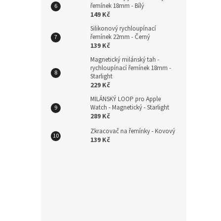
Nylo
řemínek 18mm - Bílý
149 Kč
18mm
Silikonový rychloupínací
řemínek 22mm - Černý
139 Kč
Magnetický milánský tah -
185
rychloupínací řemínek 18mm -
Starlight
229 Kč
MILÁNSKÝ LOOP pro Apple
Watch - Magnetický - Starlight
289 Kč
Zkracovač na řemínky - Kovový
139 Kč
Magn
rych
Zlatý