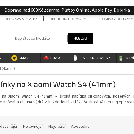
Doprava nad 600Kč zdarma. Platby Online, Apple Pay, Dobírka
DOPRAVA A PLATBA
OBCHODNÍ PODMÍNKY
PODMÍNKY OCHRANY 
HLEDAT
MI
AMAZFIT
HUAWEI
OSTATNÍ ZNAČKY
Nab
4 (41mm)
ínky na Xiaomi Watch S4 (41mm)
 na Xiaomi Watch S4 (41mm) – široká nabídka silikonových, kožených, 
é nošení a dlouhá výdrž v každodenní zátěži. Velikost 41 mm nejlépe vyn
dávanější
Nejlevnější
Nejdražší
Abecedně