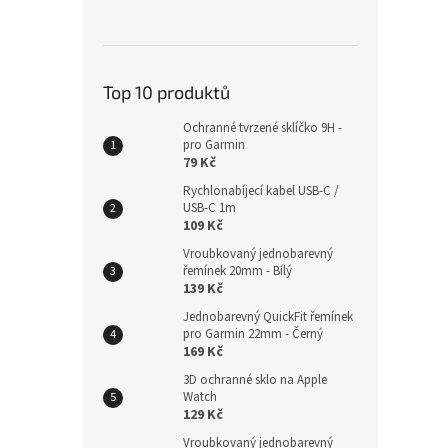
Top 10 produktů
Nylo
18mm
Ochranné tvrzené sklíčko 9H -
pro Garmin
79 Kč
Rychlonabíjecí kabel USB-C /
185
USB-C 1m
109 Kč
Vroubkovaný jednobarevný
řemínek 20mm - Bílý
139 Kč
Jednobarevný QuickFit řemínek
pro Garmin 22mm - Černý
169 Kč
3D ochranné sklo na Apple
Watch
129 Kč
Vroubkovaný jednobarevný