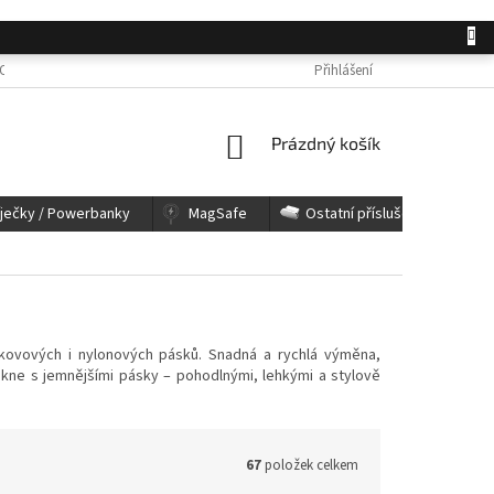
OSOBNÍCH ÚDAJŮ
JAK NAKUPOVAT
KONTAKTY
Přihlášení
REKLAMACE A 
NÁKUPNÍ
Prázdný košík
KOŠÍK
íječky / Powerbanky
MagSafe
Ostatní příslušenství
kovových i nylonových pásků. Snadná a rychlá výměna,
ikne s jemnějšími pásky – pohodlnými, lehkými a stylově
67
položek celkem