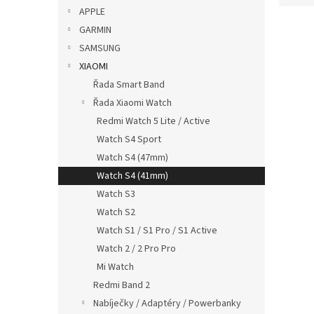
p
e
APPLE
a
V
n
GARMIN
n
ý
í
SAMSUNG
e
p
p
XIAOMI
l
i
r
Řada Smart Band
s
o
p
Řada Xiaomi Watch
d
r
u
Redmi Watch 5 Lite / Active
o
k
Watch S4 Sport
d
t
Watch S4 (47mm)
u
ů
Watch S4 (41mm)
Magn
k
rych
Watch S3
t
Starl
ů
Watch S2
Watch S1 / S1 Pro / S1 Active
Watch 2 / 2 Pro Pro
229
Mi Watch
Redmi Band 2
Nabíječky / Adaptéry / Powerbanky