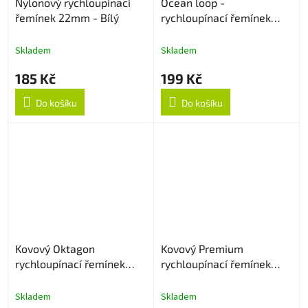
Nylonový rychloupínací
Ocean loop -
řemínek 22mm - Bílý
rychloupínací řemínek
22mm - Oranžový
Skladem
Skladem
185 Kč
199 Kč
Do košíku
Do košíku
Kovový Oktagon
Kovový Premium
rychloupínací řemínek
rychloupínací řemínek
22mm - Rose Gold
22mm - Černý
Skladem
Skladem