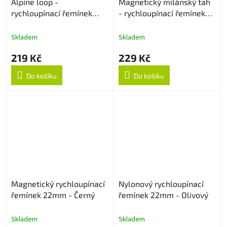
Alpine loop -
Magnetický milánský tah
rychloupínací řemínek
- rychloupínací řemínek
22mm - Béžový
22mm - Modrý
Skladem
Skladem
219 Kč
229 Kč
Do košíku
Do košíku
Magnetický rychloupínací
Nylonový rychloupínací
řemínek 22mm - Černý
řemínek 22mm - Olivový
Skladem
Skladem