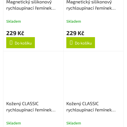
Magnetický silikonový
Magnetický silikonový
rychloupínací řemínek
rychloupínací řemínek
22mm - Bílý
22mm - Černo/bílý
Skladem
Skladem
229 Kč
229 Kč
Do košíku
Do košíku
Kožený CLASSIC
Kožený CLASSIC
rychloupínací řemínek
rychloupínací řemínek
22mm - Tmavě hnědý
22mm - Hnědý
Skladem
Skladem