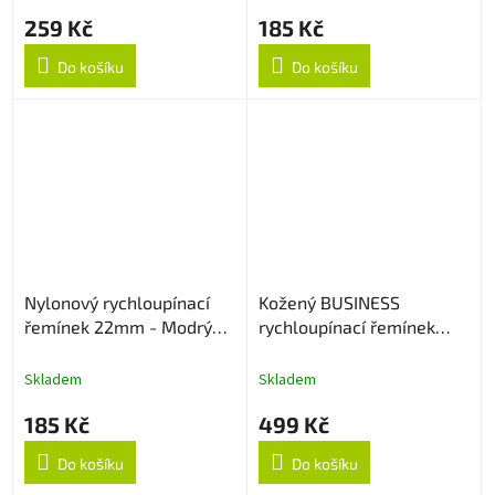
259 Kč
185 Kč
Do košíku
Do košíku
Nylonový rychloupínací
Kožený BUSINESS
řemínek 22mm - Modrý
rychloupínací řemínek
strukturovaný
22mm - Hnědý
Skladem
Skladem
185 Kč
499 Kč
Do košíku
Do košíku