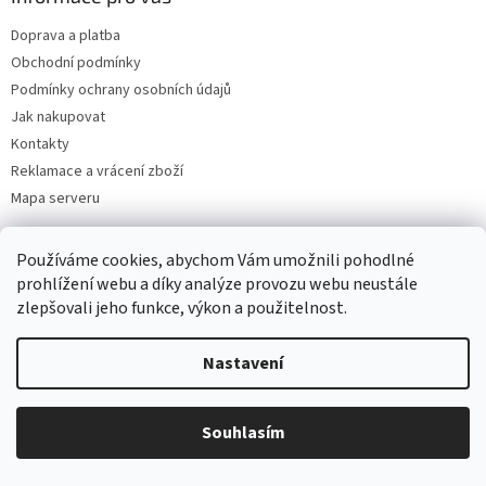
Doprava a platba
Obchodní podmínky
Podmínky ochrany osobních údajů
Jak nakupovat
Kontakty
Reklamace a vrácení zboží
Mapa serveru
Používáme cookies, abychom Vám umožnili pohodlné
Odebírat newsletter
prohlížení webu a díky analýze provozu webu neustále
zlepšovali jeho funkce, výkon a použitelnost.
Vložte svůj e-mail a my vám budeme zasílat informace o nových
produktech na našem e-shopu.
Nastavení
E-mail
Souhlasím
Vložením e-mailu souhlasíte s
podmínkami ochrany osobních údajů