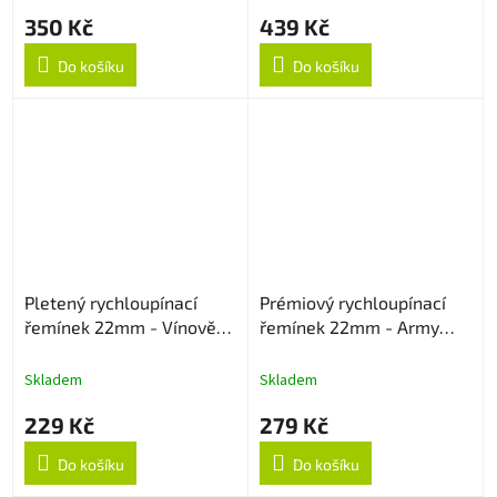
350 Kč
439 Kč
Do košíku
Do košíku
Pletený rychloupínací
Prémiový rychloupínací
řemínek 22mm - Vínově
řemínek 22mm - Army
červený
Green
Skladem
Skladem
229 Kč
279 Kč
Do košíku
Do košíku