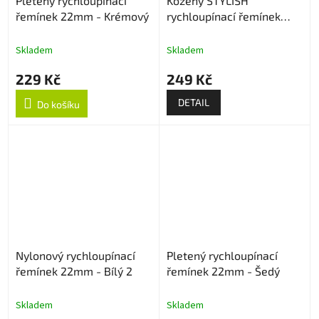
Pletený rychloupínací
Kožený STYLISH
řemínek 22mm - Krémový
rychloupínací řemínek
22mm
Skladem
Skladem
229 Kč
249 Kč
DETAIL
Do košíku
Nylonový rychloupínací
Pletený rychloupínací
řemínek 22mm - Bílý 2
řemínek 22mm - Šedý
Skladem
Skladem