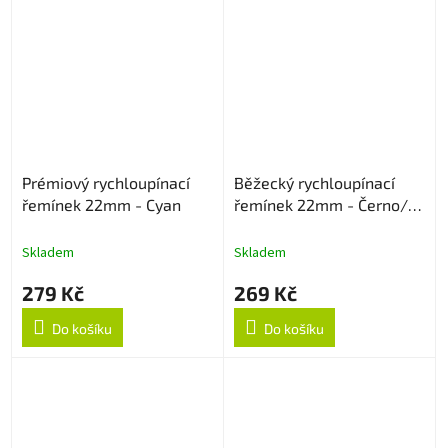
Prémiový rychloupínací
Běžecký rychloupínací
řemínek 22mm - Cyan
řemínek 22mm - Černo/
Šedý
Skladem
Skladem
279 Kč
269 Kč
Do košíku
Do košíku