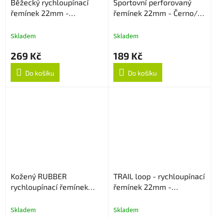
Běžecký rychloupínací
Sportovní perforovaný
řemínek 22mm -
řemínek 22mm - Černo/
Oranžový
Červený
Skladem
Skladem
269 Kč
189 Kč
Do košíku
Do košíku
Kožený RUBBER
TRAIL loop - rychloupínací
rychloupínací řemínek
řemínek 22mm -
22mm - Dark Brown
Černo/Oranžový
Skladem
Skladem