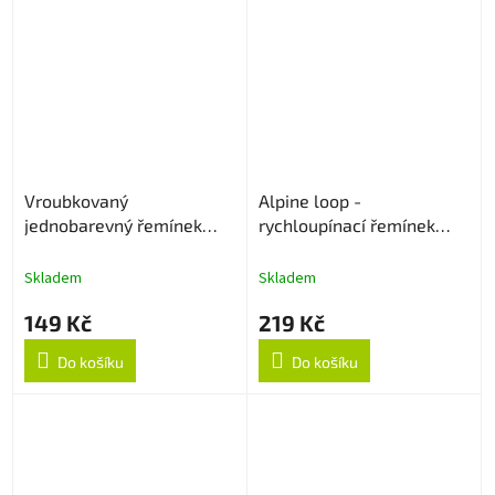
Vroubkovaný
Alpine loop -
jednobarevný řemínek
rychloupínací řemínek
22mm - Levander
22mm - Černý
Skladem
Skladem
149 Kč
219 Kč
Do košíku
Do košíku