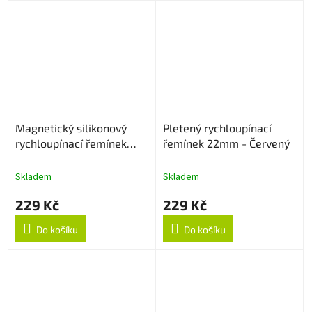
Magnetický silikonový
Pletený rychloupínací
rychloupínací řemínek
řemínek 22mm - Červený
22mm - Černo/oranžový
Skladem
Skladem
229 Kč
229 Kč
Do košíku
Do košíku