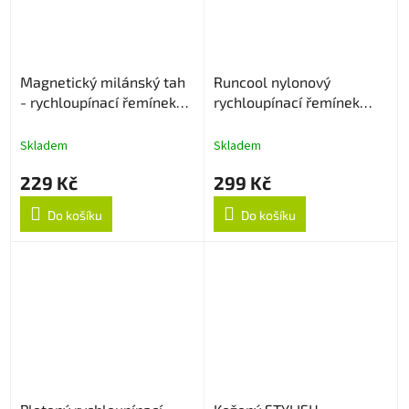
Magnetický milánský tah
Runcool nylonový
- rychloupínací řemínek
rychloupínací řemínek
22mm - Stříbrný
22mm - Černo/Oranžový
Skladem
Skladem
229 Kč
299 Kč
Do košíku
Do košíku