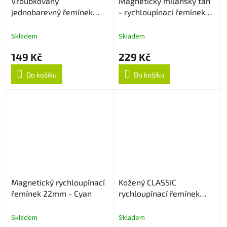
Vroubkovaný
Magnetický milánský tah
jednobarevný řemínek
- rychloupínací řemínek
22mm - Sapphire
22mm - Starlight
Skladem
Skladem
149 Kč
229 Kč
Do košíku
Do košíku
Magnetický rychloupínací
Kožený CLASSIC
řemínek 22mm - Cyan
rychloupínací řemínek
22mm - Černý
Skladem
Skladem