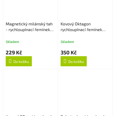
Magnetický milánský tah
Kovový Oktagon
- rychloupínací řemínek
rychloupínací řemínek
22mm - Černý
22mm - Černý
Skladem
Skladem
229 Kč
350 Kč
Do košíku
Do košíku