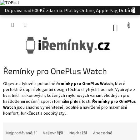
Přejít
Doprava nad 600Kč zdarma. Platby Online, Apple Pay, Dobírka
na
obsah
NÁKUP
KOŠÍK
Řemínky pro OnePlus Watch
Objevte stylové a pohodlné
řemínky pro OnePlus Watch
, které
perfektně doplní elegantní design těchto chytrých hodinek. Vybírejte z
kvalitních silikonových, kožených i nylonových variant vhodných pro
každodenní nošení, sport i formální příležitosti.
Řemínky pro OnePlus
Watch
jsou snadno vyměnitelné, odolné a navržené pro maximální
komfort, funkčnost a osobitý styl.
Ř
a
Nejprodávanější
Nejlevnější
Nejdražší
Abecedně
z