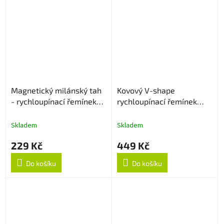
Magnetický milánský tah
Kovový V-shape
- rychloupínací řemínek
rychloupínací řemínek
22mm - Rose Gold
22mm - Černý
Skladem
Skladem
229 Kč
449 Kč
Do košíku
Do košíku