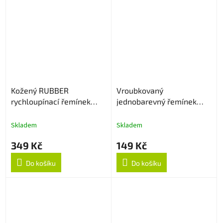
Kožený RUBBER
Vroubkovaný
rychloupínací řemínek
jednobarevný řemínek
22mm - Light Brown
22mm - Bílý
Skladem
Skladem
349 Kč
149 Kč
Do košíku
Do košíku