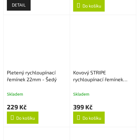
DETAIL
Do košíku
Pletený rychloupínací
Kovový STRIPE
řemínek 22mm - Šedý
rychloupínací řemínek
22mm - Stříbrný
Skladem
Skladem
229 Kč
399 Kč
Do košíku
Do košíku