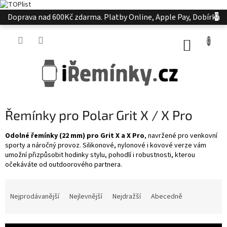
Přejít
Doprava nad 600Kč zdarma. Platby Online, Apple Pay, Dobírka
na
obsah
NÁKUP
KOŠÍK
Řemínky pro Polar Grit X / X Pro
Odolné řemínky (22 mm) pro Grit X a X Pro
, navržené pro venkovní
sporty a náročný provoz. Silikonové, nylonové i kovové verze vám
umožní přizpůsobit hodinky stylu, pohodlí i robustnosti, kterou
očekáváte od outdoorového partnera.
Ř
a
Nejprodávanější
Nejlevnější
Nejdražší
Abecedně
z
e