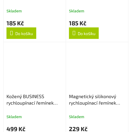
Skladem
Skladem
185 Kč
185 Kč
Do košíku
Do košíku
Kožený BUSINESS
Magnetický silikonový
rychloupínací řemínek
rychloupínací řemínek
22mm - Hnědý
22mm - Bílý
Skladem
Skladem
499 Kč
229 Kč