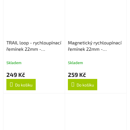
TRAIL loop - rychloupínací
Magnetický rychloupínací
řemínek 22mm -
řemínek 22mm -
Černo/Oranžový
Levandulový
Skladem
Skladem
249 Kč
259 Kč
Do košíku
Do košíku