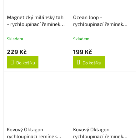
Magnetický milánský tah
Ocean loop -
- rychloupínací řemínek
rychloupínací řemínek
22mm - Černý
22mm - Oranžový
Skladem
Skladem
229 Kč
199 Kč
Do košíku
Do košíku
Kovový Oktagon
Kovový Oktagon
rychloupínací řemínek
rychloupínací řemínek