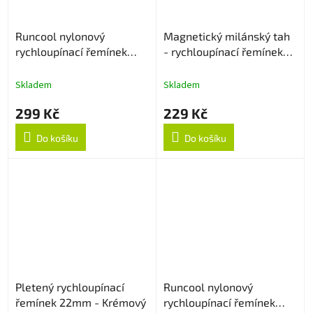
Runcool nylonový
Magnetický milánský tah
rychloupínací řemínek
- rychloupínací řemínek
22mm - Černý
22mm - Stříbrný
Skladem
Skladem
299 Kč
229 Kč
Do košíku
Do košíku
Pletený rychloupínací
Runcool nylonový
řemínek 22mm - Krémový
rychloupínací řemínek