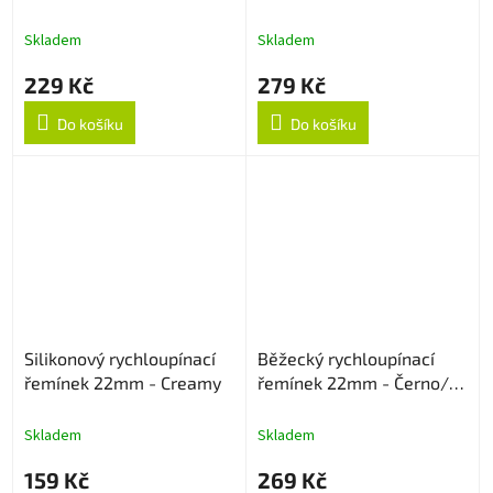
Green
Skladem
Skladem
229 Kč
279 Kč
Do košíku
Do košíku
Silikonový rychloupínací
Běžecký rychloupínací
řemínek 22mm - Creamy
řemínek 22mm - Černo/
Šedý
Skladem
Skladem
159 Kč
269 Kč