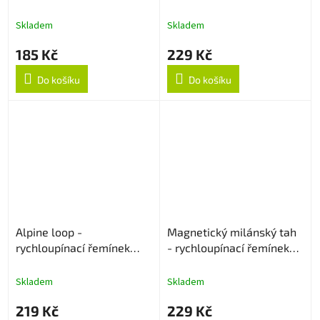
22mm - Zlatý
Skladem
Skladem
185 Kč
229 Kč
Do košíku
Do košíku
Alpine loop -
Magnetický milánský tah
rychloupínací řemínek
- rychloupínací řemínek
22mm - Béžový
22mm - Modrý
Skladem
Skladem
219 Kč
229 Kč