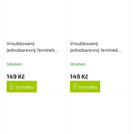
Vroubkovaný
Vroubkovaný
jednobarevný řemínek
jednobarevný řemínek
22mm - Cyan
22mm - Levander
Skladem
Skladem
149 Kč
149 Kč
Do košíku
Do košíku