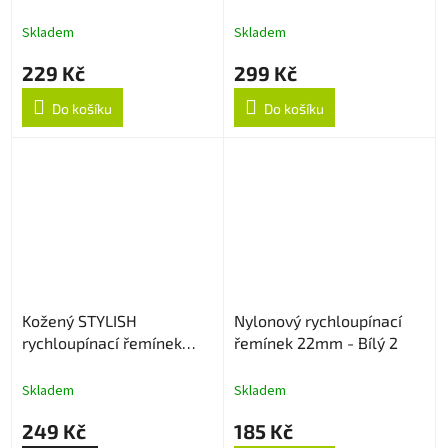
22mm - Černo/Oranžový
Skladem
Skladem
229 Kč
299 Kč
Do košíku
Do košíku
Kožený STYLISH
Nylonový rychloupínací
rychloupínací řemínek
řemínek 22mm - Bílý 2
22mm
Skladem
Skladem
249 Kč
185 Kč