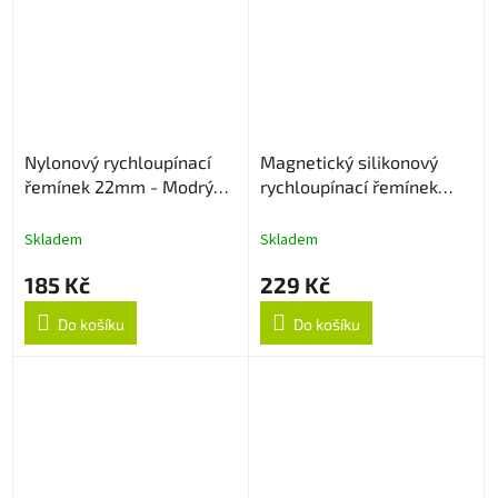
Nylonový rychloupínací
Magnetický silikonový
řemínek 22mm - Modrý
rychloupínací řemínek
strukturovaný
22mm - Černo/oranžový
Skladem
Skladem
185 Kč
229 Kč
Do košíku
Do košíku