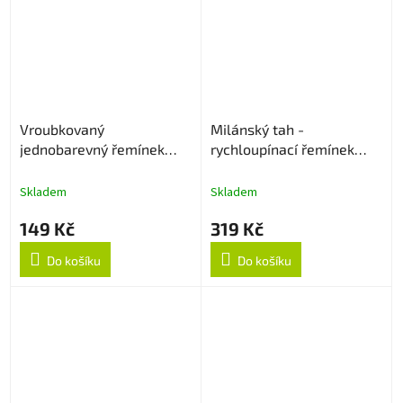
Vroubkovaný
Milánský tah -
jednobarevný řemínek
rychloupínací řemínek
22mm - Bílý
22mm - Černý
Skladem
Skladem
149 Kč
319 Kč
Do košíku
Do košíku