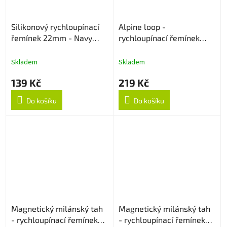
Silikonový rychloupínací
Alpine loop -
řemínek 22mm - Navy
rychloupínací řemínek
Blue
22mm - Černý
Skladem
Skladem
139 Kč
219 Kč
Do košíku
Do košíku
Magnetický milánský tah
Magnetický milánský tah
- rychloupínací řemínek
- rychloupínací řemínek