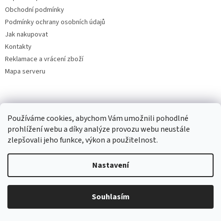
Obchodní podmínky
Podmínky ochrany osobních údajů
Jak nakupovat
Kontakty
Reklamace a vrácení zboží
Mapa serveru
Odebírat newsletter
Používáme cookies, abychom Vám umožnili pohodlné
Vložte svůj e-mail a my vám budeme zasílat informace o nových
prohlížení webu a díky analýze provozu webu neustále
produktech na našem e-shopu.
zlepšovali jeho funkce, výkon a použitelnost.
E-mail
Nastavení
Vložením e-mailu souhlasíte s
podmínkami ochrany osobních údajů
Souhlasím
PŘIHLÁSIT SE