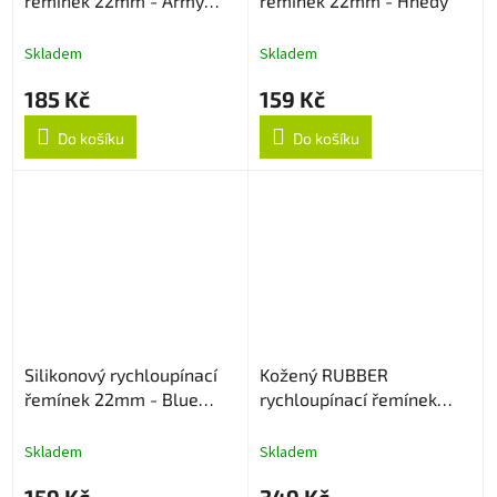
řemínek 22mm - Army
řemínek 22mm - Hnědý
Green
Skladem
Skladem
185 Kč
159 Kč
Do košíku
Do košíku
Silikonový rychloupínací
Kožený RUBBER
řemínek 22mm - Blue
rychloupínací řemínek
Lagoon
22mm - Černý
Skladem
Skladem
159 Kč
349 Kč