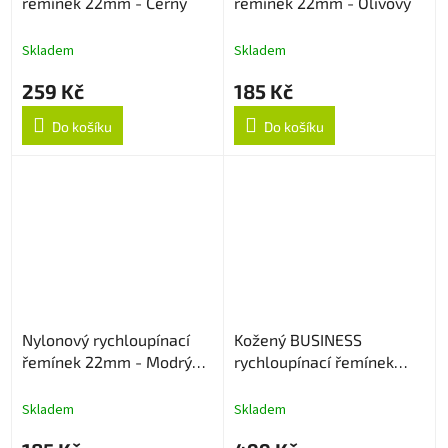
řemínek 22mm - Černý
řemínek 22mm - Olivový
Skladem
Skladem
259 Kč
185 Kč
Do košíku
Do košíku
Nylonový rychloupínací
Kožený BUSINESS
řemínek 22mm - Modrý
rychloupínací řemínek
strukturovaný
22mm - Hnědý
Skladem
Skladem