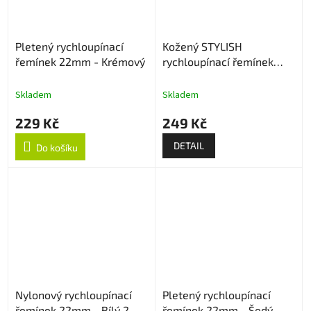
Pletený rychloupínací
Kožený STYLISH
řemínek 22mm - Krémový
rychloupínací řemínek
22mm
Skladem
Skladem
229 Kč
249 Kč
DETAIL
Do košíku
Nylonový rychloupínací
Pletený rychloupínací
řemínek 22mm - Bílý 2
řemínek 22mm - Šedý