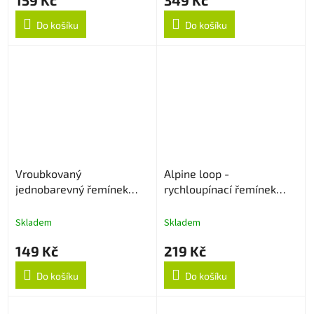
Do košíku
Do košíku
Vroubkovaný
Alpine loop -
jednobarevný řemínek
rychloupínací řemínek
22mm - Levander
22mm - Černý
Skladem
Skladem
149 Kč
219 Kč
Do košíku
Do košíku