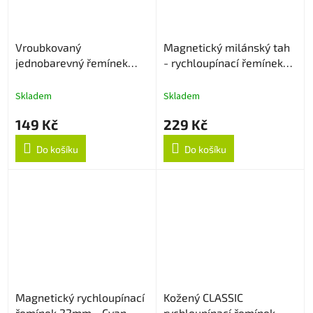
Vroubkovaný
Magnetický milánský tah
jednobarevný řemínek
- rychloupínací řemínek
22mm - Sapphire
22mm - Starlight
Skladem
Skladem
149 Kč
229 Kč
Do košíku
Do košíku
Magnetický rychloupínací
Kožený CLASSIC
řemínek 22mm - Cyan
rychloupínací řemínek