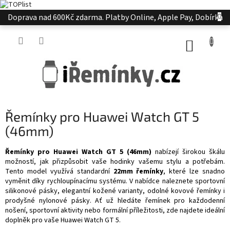
Přejít
Doprava nad 600Kč zdarma. Platby Online, Apple Pay, Dobírka
na
obsah
NÁKUP
KOŠÍK
Řemínky pro Huawei Watch GT 5
(46mm)
Řemínky pro Huawei Watch GT 5 (46mm)
nabízejí širokou škálu
možností, jak přizpůsobit vaše hodinky vašemu stylu a potřebám.
Tento model využívá standardní
22mm řemínky
, které lze snadno
vyměnit díky rychloupínacímu systému. V nabídce naleznete sportovní
silikonové pásky, elegantní kožené varianty, odolné kovové řemínky i
prodyšné nylonové pásky. Ať už hledáte řemínek pro každodenní
nošení, sportovní aktivity nebo formální příležitosti, zde najdete ideální
doplněk pro vaše Huawei Watch GT 5.​