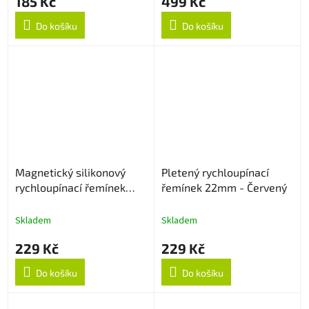
185 Kč
499 Kč
Do košíku
Do košíku
Magnetický silikonový
Pletený rychloupínací
rychloupínací řemínek
řemínek 22mm - Červený
22mm - Černo/oranžový
Skladem
Skladem
229 Kč
229 Kč
Do košíku
Do košíku