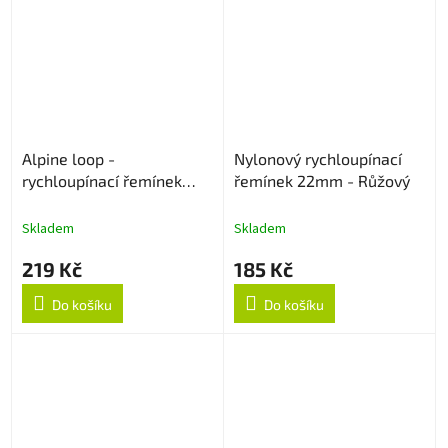
Alpine loop -
Nylonový rychloupínací
rychloupínací řemínek
řemínek 22mm - Růžový
22mm - Army Green
Skladem
Skladem
219 Kč
185 Kč
Do košíku
Do košíku