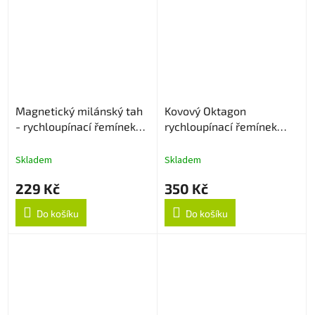
Magnetický milánský tah
Kovový Oktagon
- rychloupínací řemínek
rychloupínací řemínek
22mm - Černý
22mm - Černý
Skladem
Skladem
229 Kč
350 Kč
Do košíku
Do košíku