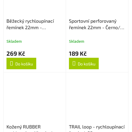
Běžecký rychloupínací
Sportovní perforovaný
řemínek 22mm -
řemínek 22mm - Černo/
Oranžový
Červený
Skladem
Skladem
269 Kč
189 Kč
Do košíku
Do košíku
Kožený RUBBER
TRAIL loop - rychloupínací