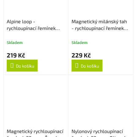
Alpine loop -
Magnetický milánský tah
rychloupínací řemínek
- rychloupínací řemínek
22mm - Béžový
22mm - Modrý
Skladem
Skladem
219 Kč
229 Kč
Do košíku
Do košíku
Magnetický rychloupínací
Nylonový rychloupínací