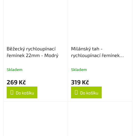
Běžecký rychloupínací
Milánský tah -
řemínek 22mm - Modrý
rychloupínací řemínek
22mm - Černý
Skladem
Skladem
269 Kč
319 Kč
Do košíku
Do košíku