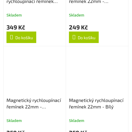
rychloupínací řemínek
řemínek 22mm -
22mm - Dark Brown
Černo/Oranžový
Skladem
Skladem
349 Kč
249 Kč
Do košíku
Do košíku
Magnetický rychloupínací
Magnetický rychloupínací
řemínek 22mm -
řemínek 22mm - Bílý
Levandulový
Skladem
Skladem