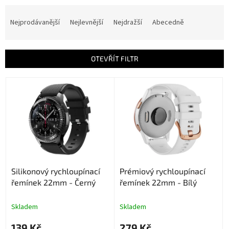
Ř
a
Nejprodávanější
Nejlevnější
Nejdražší
Abecedně
z
e
n
OTEVŘÍT FILTR
í
p
V
r
ý
o
p
d
i
u
s
k
p
t
r
ů
o
Silikonový rychloupínací
Prémiový rychloupínací
d
řemínek 22mm - Černý
řemínek 22mm - Bílý
u
k
t
Skladem
Skladem
ů
139 Kč
279 Kč