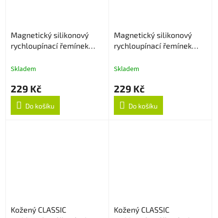
Magnetický silikonový
Magnetický silikonový
rychloupínací řemínek
rychloupínací řemínek
22mm - Bílý
22mm - Černo/bílý
Skladem
Skladem
229 Kč
229 Kč
Do košíku
Do košíku
Kožený CLASSIC
Kožený CLASSIC