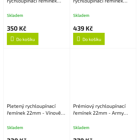
rychloupínací řemínek
rychloupínací řemínek
22mm - Rose Gold
22mm - Černý
Skladem
Skladem
350 Kč
439 Kč
Do košíku
Do košíku
Pletený rychloupínací
Prémiový rychloupínací
řemínek 22mm - Vínově
řemínek 22mm - Army
červený
Green
Skladem
Skladem