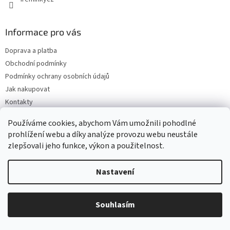
i
s
u
Informace pro vás
Doprava a platba
Obchodní podmínky
Podmínky ochrany osobních údajů
Jak nakupovat
Kontakty
Reklamace a vrácení zboží
Používáme cookies, abychom Vám umožnili pohodlné
Mapa serveru
prohlížení webu a díky analýze provozu webu neustále
zlepšovali jeho funkce, výkon a použitelnost.
Odebírat newsletter
Nastavení
Vložte svůj e-mail a my vám budeme zasílat informace o nových
produktech na našem e-shopu.
Souhlasím
E-mail