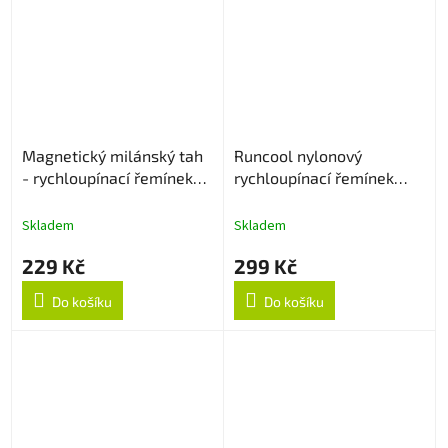
Magnetický milánský tah
Runcool nylonový
- rychloupínací řemínek
rychloupínací řemínek
22mm - Stříbrný
22mm - Černo/Oranžový
Skladem
Skladem
229 Kč
299 Kč
Do košíku
Do košíku