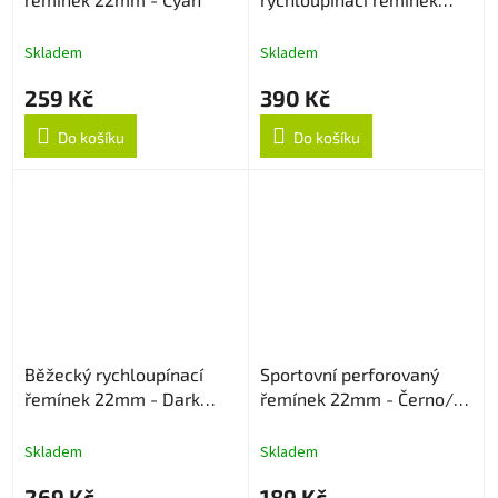
22mm - Černý
Skladem
Skladem
259 Kč
390 Kč
Do košíku
Do košíku
Běžecký rychloupínací
Sportovní perforovaný
řemínek 22mm - Dark
řemínek 22mm - Černo/
Cyan
Šedý
Skladem
Skladem
269 Kč
189 Kč