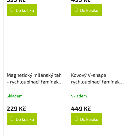
Do košíku
Do košíku
Magnetický milánský tah
Kovový V-shape
- rychloupínací řemínek
rychloupínací řemínek
22mm - Rose Gold
22mm - Černý
Skladem
Skladem
229 Kč
449 Kč
Do košíku
Do košíku