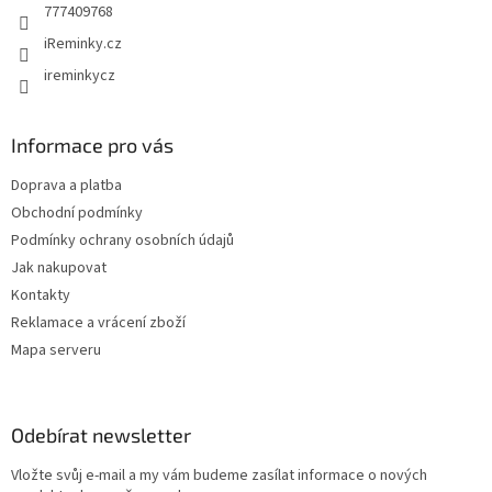
r
777409768
v
iReminky.cz
k
y
ireminkycz
v
ý
p
Informace pro vás
i
s
Doprava a platba
u
Obchodní podmínky
Podmínky ochrany osobních údajů
Jak nakupovat
Kontakty
Reklamace a vrácení zboží
Mapa serveru
Odebírat newsletter
Vložte svůj e-mail a my vám budeme zasílat informace o nových