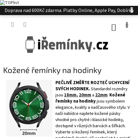
Přejít
Doprava nad 600Kč zdarma. Platby Online, Apple Pay, Dobírka
na
obsah
NÁKUP
KOŠÍK
Kožené řemínky na hodinky
PEČLIVĚ ZMĚŘTE ROZTEČ UCHYCENÍ
SVÝCH HODINEK.
Standardní rozměry
jsou
18mm
,
20mm
a
22mm
.
Kožené
řemínky na hodinky
jsou symbolem
elegance, kvality a nadčasového stylu. V
naší nabídce najdete kožené pásky
vhodné pro chytré i klasické hodinky,
dostupné v různých barvách a šířkách.
Vyberte si kožený řemínek, který