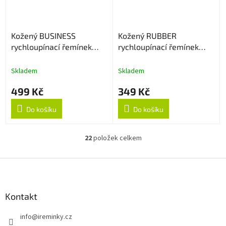
Kožený BUSINESS
Kožený RUBBER
rychloupínací řemínek
rychloupínací řemínek
22mm - Apricot
20mm - Peach
Skladem
Skladem
499 Kč
349 Kč
Do košíku
Do košíku
22
položek celkem
O
v
l
Z
á
á
d
p
a
a
Kontakt
c
t
í
info
@
ireminky.cz
í
p