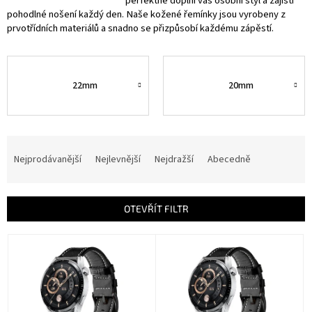
perfektně doplní váš osobní styl a zajistí
pohodlné nošení každý den. Naše kožené řemínky jsou vyrobeny z
prvotřídních materiálů a snadno se přizpůsobí každému zápěstí.
22mm
20mm
Ř
a
Nejprodávanější
Nejlevnější
Nejdražší
Abecedně
z
e
n
OTEVŘÍT FILTR
í
p
V
r
ý
o
p
d
i
u
s
k