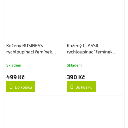
Kožený BUSINESS
Kožený CLASSIC
rychloupínací řemínek
rychloupínací řemínek
22mm - Hnědý
20mm - Tmavě hnědý
Skladem
Skladem
499 Kč
390 Kč
Do košíku
Do košíku