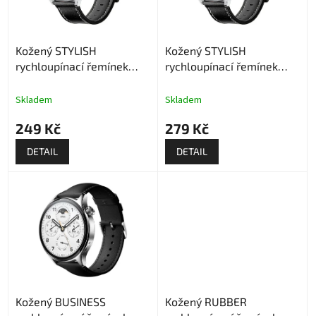
p
t
r
ů
o
Kožený STYLISH
Kožený STYLISH
d
rychloupínací řemínek
rychloupínací řemínek
u
22mm
20mm
k
t
Skladem
Skladem
ů
249 Kč
279 Kč
DETAIL
DETAIL
Kožený BUSINESS
Kožený RUBBER