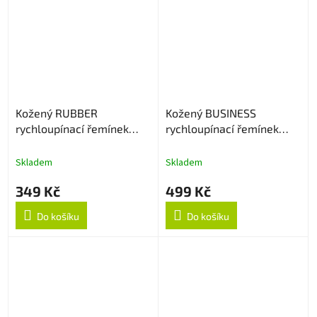
Kožený RUBBER
Kožený BUSINESS
rychloupínací řemínek
rychloupínací řemínek
20mm - Černý
22mm -Černo/zelený
Skladem
Skladem
349 Kč
499 Kč
Do košíku
Do košíku