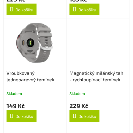
Do košíku
Do košíku
Vroubkovaný
Magnetický milánský tah
jednobarevný řemínek
- rychloupínací řemínek
18mm - Šedý
18mm - Rose Gold
Skladem
Skladem
149 Kč
229 Kč
Do košíku
Do košíku