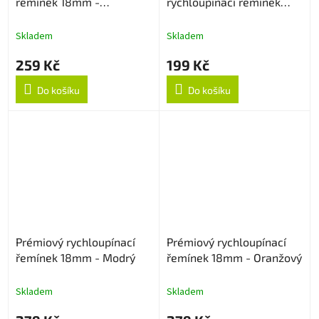
řemínek 18mm -
rychloupínací řemínek
Levandulový
18mm - Černý
Skladem
Skladem
259 Kč
199 Kč
Do košíku
Do košíku
Prémiový rychloupínací
Prémiový rychloupínací
řemínek 18mm - Modrý
řemínek 18mm - Oranžový
Skladem
Skladem