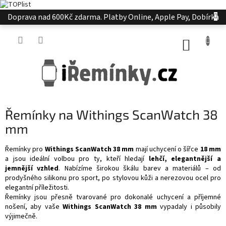
Přejít
Doprava nad 600Kč zdarma. Platby Online, Apple Pay, Dobírka
na
obsah
NÁKUP
KOŠÍK
Řemínky na Withings ScanWatch 38
mm
Řemínky pro
Withings ScanWatch 38 mm
mají uchycení o šířce
18 mm
a jsou ideální volbou pro ty, kteří hledají
lehčí, elegantnější a
jemnější vzhled
. Nabízíme širokou škálu barev a materiálů – od
prodyšného silikonu pro sport, po stylovou kůži a nerezovou ocel pro
elegantní příležitosti.
Řemínky jsou přesně tvarované pro dokonalé uchycení a příjemné
nošení, aby vaše
Withings ScanWatch 38 mm
vypadaly i působily
výjimečně.