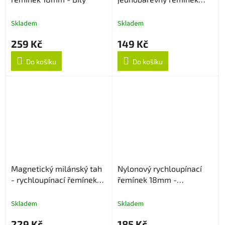
18mm - Černý
Skladem
Skladem
259 Kč
149 Kč
Do košíku
Do košíku
Magnetický milánský tah
Nylonový rychloupínací
- rychloupínací řemínek
řemínek 18mm -
18mm - Zlatý
Multicolor
Skladem
Skladem
229 Kč
185 Kč