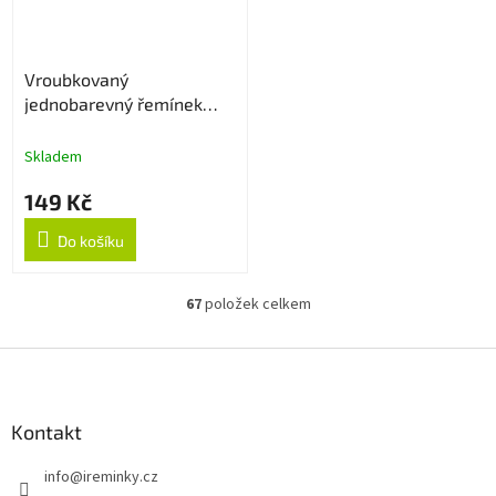
Vroubkovaný
jednobarevný řemínek
18mm - Cyan
Skladem
149 Kč
Do košíku
67
položek celkem
O
v
l
Z
á
á
d
p
a
a
Kontakt
c
t
í
info
@
ireminky.cz
í
p