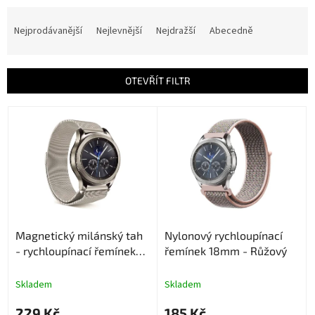
Ř
a
Nejprodávanější
Nejlevnější
Nejdražší
Abecedně
z
e
n
OTEVŘÍT FILTR
í
p
V
r
ý
o
p
d
i
u
s
k
p
t
r
ů
o
Magnetický milánský tah
Nylonový rychloupínací
d
- rychloupínací řemínek
řemínek 18mm - Růžový
u
18mm - Starlight
k
t
Skladem
Skladem
ů
229 Kč
185 Kč