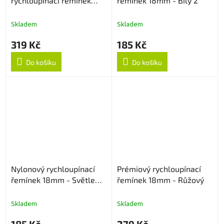
rychloupínací řemínek
řemínek 18mm - Bílý 2
18mm - Rose Gold
Skladem
Skladem
319 Kč
185 Kč
Do košíku
Do košíku
Nylonový rychloupínací
Prémiový rychloupínací
řemínek 18mm - Světle
řemínek 18mm - Růžový
růžový
Skladem
Skladem
185 Kč
279 Kč