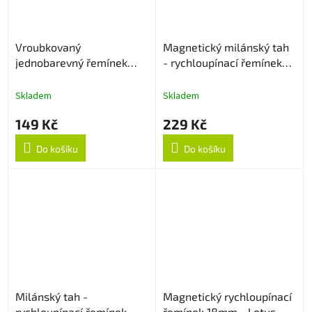
Vroubkovaný
Magnetický milánský tah
jednobarevný řemínek
- rychloupínací řemínek
18mm - Pink
18mm - Stříbrný
Skladem
Skladem
149 Kč
229 Kč
Do košíku
Do košíku
Milánský tah -
Magnetický rychloupínací
rychloupínací řemínek
řemínek 18mm - Lotus