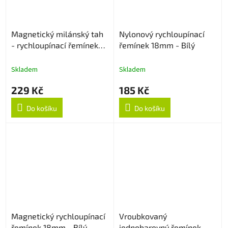
Magnetický milánský tah
Nylonový rychloupínací
- rychloupínací řemínek
řemínek 18mm - Bílý
18mm - Černý
Skladem
Skladem
229 Kč
185 Kč
Do košíku
Do košíku
Magnetický rychloupínací
Vroubkovaný
řemínek 18mm - Bílý
jednobarevný řemínek