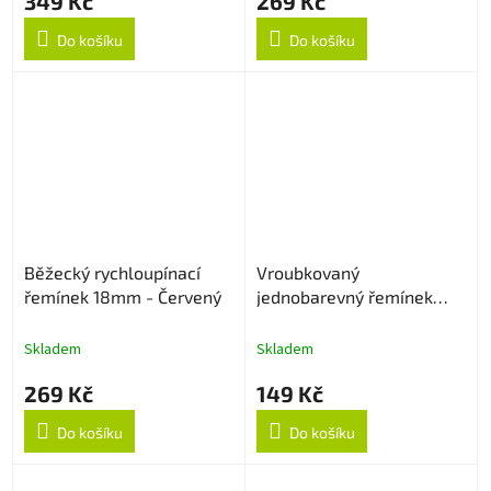
349 Kč
269 Kč
Do košíku
Do košíku
Běžecký rychloupínací
Vroubkovaný
řemínek 18mm - Červený
jednobarevný řemínek
18mm - Tmavě šedý
Skladem
Skladem
269 Kč
149 Kč
Do košíku
Do košíku