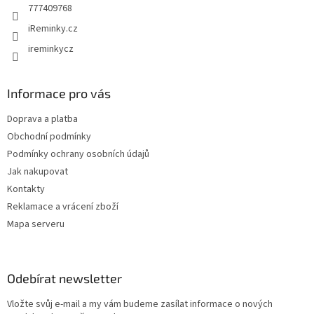
r
777409768
v
iReminky.cz
k
y
ireminkycz
v
ý
p
Informace pro vás
i
s
Doprava a platba
u
Obchodní podmínky
Podmínky ochrany osobních údajů
Jak nakupovat
Kontakty
Reklamace a vrácení zboží
Mapa serveru
Odebírat newsletter
Vložte svůj e-mail a my vám budeme zasílat informace o nových