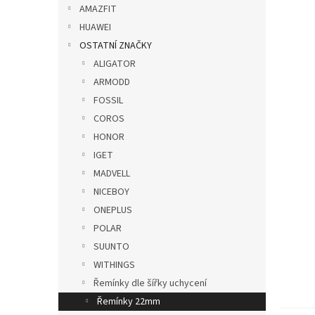
p
AMAZFIT
a
HUAWEI
n
OSTATNÍ ZNAČKY
e
ALIGATOR
l
ARMODD
FOSSIL
COROS
HONOR
IGET
MADVELL
NICEBOY
ONEPLUS
POLAR
SUUNTO
WITHINGS
Řemínky dle šířky uchycení
Řemínky 22mm