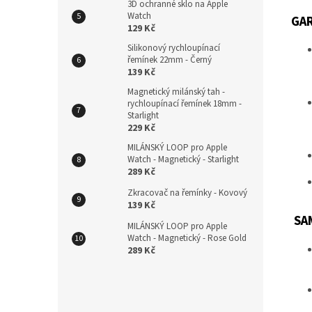
3D ochranné sklo na Apple
Watch
GA
129 Kč
Silikonový rychloupínací
řemínek 22mm - Černý
139 Kč
Magnetický milánský tah -
rychloupínací řemínek 18mm -
Starlight
229 Kč
MILÁNSKÝ LOOP pro Apple
Watch - Magnetický - Starlight
289 Kč
Zkracovač na řemínky - Kovový
139 Kč
SA
MILÁNSKÝ LOOP pro Apple
Watch - Magnetický - Rose Gold
289 Kč