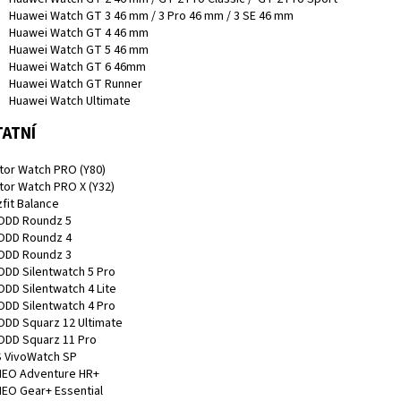
Huawei Watch GT 3 46 mm / 3 Pro 46 mm / 3 SE 46 mm
Huawei Watch GT 4 46 mm
Huawei Watch GT 5 46 mm
Huawei Watch GT 6 46mm
Huawei Watch GT Runner
Huawei Watch Ultimate
ATNÍ
ator Watch PRO (Y80)
ator Watch PRO X (Y32)
fit Balance
DD Roundz 5
DD Roundz 4
DD Roundz 3
DD Silentwatch 5 Pro
DD Silentwatch 4 Lite
DD Silentwatch 4 Pro
DD Squarz 12 Ultimate
DD Squarz 11 Pro
 VivoWatch SP
EO Adventure HR+
EO Gear+ Essential