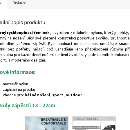
s
Diskuze
ailní popis produktu
ený rychloupínací řemínek
je vyroben z odolného nylonu, který je lehký,
emný na nošení. Díky své pletené konstrukci poskytuje skvělou pružnost a
ohodlně vašemu zápěstí. Rychloupínací mechanismus umožňuje snad
nku bez potřeby nářadí, což usnadňuje jeho přizpůsobení různým pří
ní volba pro každodenní nošení i aktivní životní styl, kde oceníte kombinaci
ortu a moderního designu.
čové informace:
materiál: nylon
zapínání na přezku
vhodné pro:
běžné nošení, sport, outdoor
ody zápěstí: 13 - 22cm