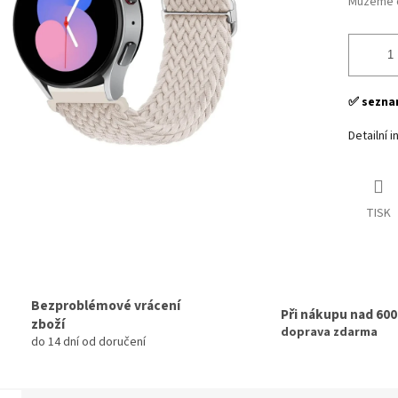
Můžeme d
✅ seznam
Detailní 
TISK
Bezproblémové vrácení
Při nákupu nad 60
zboží
doprava zdarma
do 14 dní od doručení