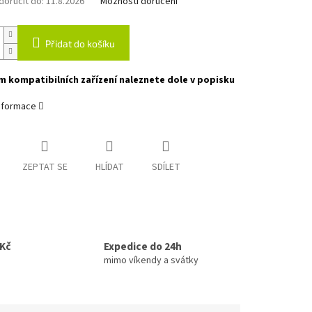
oručit do:
11.8.2026
Možnosti doručení
Přidat do košíku
 kompatibilních zařízení naleznete dole v popisku
informace
ZEPTAT SE
HLÍDAT
SDÍLET
0Kč
Expedice do 24h
mimo víkendy a svátky