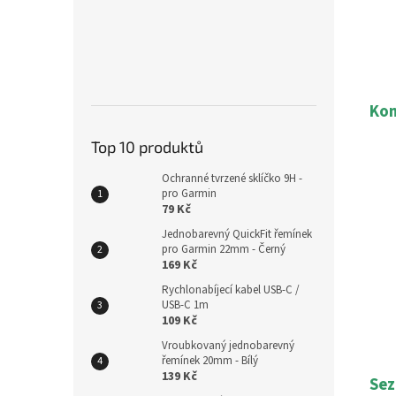
Kom
Top 10 produktů
Ochranné tvrzené sklíčko 9H -
pro Garmin
79 Kč
Jednobarevný QuickFit řemínek
pro Garmin 22mm - Černý
169 Kč
Rychlonabíjecí kabel USB-C /
USB-C 1m
109 Kč
Vroubkovaný jednobarevný
řemínek 20mm - Bílý
139 Kč
Sez