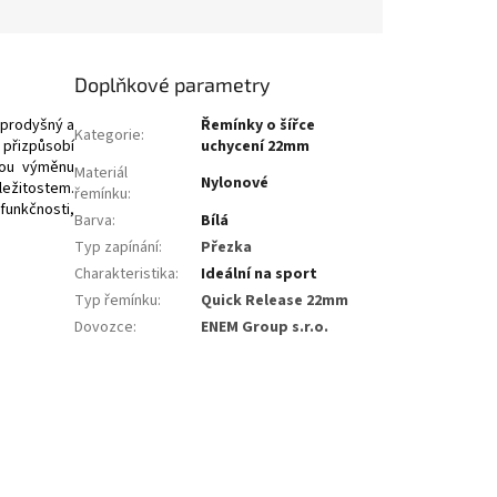
Doplňkové parametry
 prodyšný a
Řemínky o šířce
Kategorie
:
 přizpůsobí
uchycení 22mm
nou výměnu
Materiál
Nylonové
ležitostem.
řemínku
:
 funkčnosti,
Barva
:
Bílá
Typ zapínání
:
Přezka
Charakteristika
:
Ideální na sport
Typ řemínku
:
Quick Release 22mm
Dovozce
:
ENEM Group s.r.o.