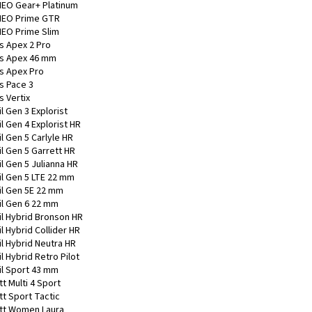
EO Gear+ Platinum
EO Prime GTR
EO Prime Slim
s Apex 2 Pro
s Apex 46 mm
s Apex Pro
s Pace 3
s Vertix
l Gen 3 Explorist
l Gen 4 Explorist HR
l Gen 5 Carlyle HR
l Gen 5 Garrett HR
l Gen 5 Julianna HR
il Gen 5 LTE 22 mm
il Gen 5E 22 mm
il Gen 6 22 mm
il Hybrid Bronson HR
l Hybrid Collider HR
il Hybrid Neutra HR
l Hybrid Retro Pilot
il Sport 43 mm
t Multi 4 Sport
tt Sport Tactic
tt Women Laura