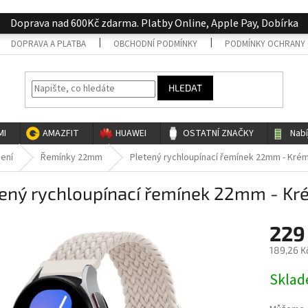
Doprava nad 600Kč zdarma. Platby Online, Apple Pay, Dobírka
DOPRAVA A PLATBA
OBCHODNÍ PODMÍNKY
PODMÍNKY OCHRANY 
HLEDAT
MI
AMAZFIT
HUAWEI
OSTATNÍ ZNAČKY
Nab
cení
Řemínky 22mm
Pletený rychloupínací řemínek 22mm - Kré
tený rychloupínací řemínek 22mm - K
229
189,26 K
Měrná
Skla
cena: