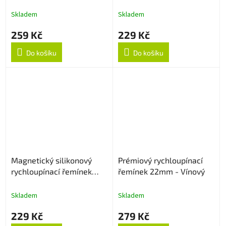
22mm - Bílý
Skladem
Skladem
259 Kč
229 Kč
Do košíku
Do košíku
Magnetický silikonový
Prémiový rychloupínací
rychloupínací řemínek
řemínek 22mm - Vínový
22mm - Černo/bílý
Skladem
Skladem
229 Kč
279 Kč