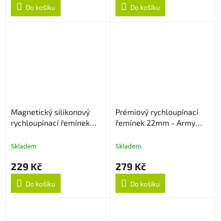
Do košíku
Do košíku
Magnetický silikonový
Prémiový rychloupínací
rychloupínací řemínek
řemínek 22mm - Army
22mm - Černo/oranžový
Green
Skladem
Skladem
229 Kč
279 Kč
Do košíku
Do košíku