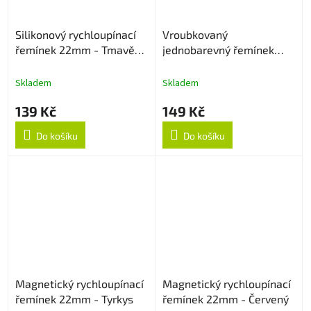
Silikonový rychloupínací
Vroubkovaný
řemínek 22mm - Tmavě
jednobarevný řemínek
Oranžový
22mm - Vínový
Skladem
Skladem
139 Kč
149 Kč
Do košíku
Do košíku
Magnetický rychloupínací
Magnetický rychloupínací
řemínek 22mm - Tyrkys
řemínek 22mm - Červený