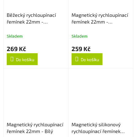
Běžecký rychloupínací
Magnetický rychloupínací
řemínek 22mm -
řemínek 22mm -
Oranžový
Levandulový
Skladem
Skladem
269 Kč
259 Kč
Do košíku
Do košíku
Magnetický rychloupínací
Magnetický silikonový
řemínek 22mm - Bílý
rychloupínací řemínek