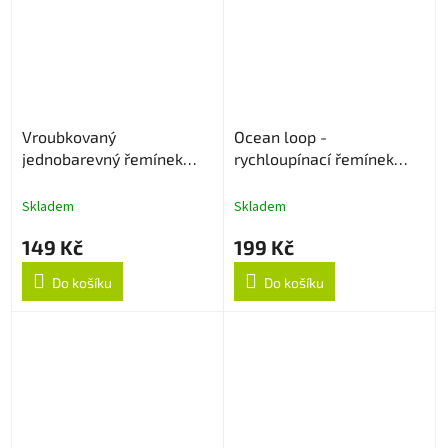
Vroubkovaný
Ocean loop -
jednobarevný řemínek
rychloupínací řemínek
22mm - Bílý
22mm - Oranžový
Skladem
Skladem
149 Kč
199 Kč
Do košíku
Do košíku