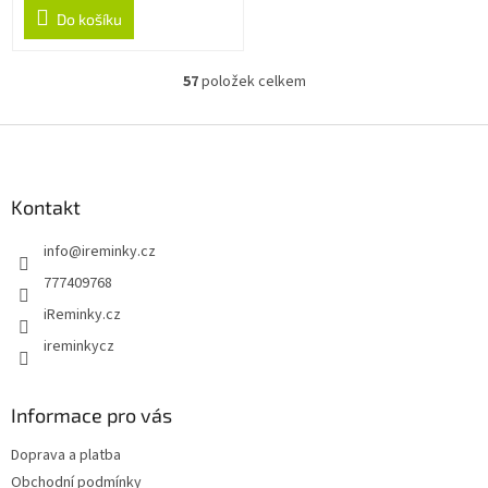
Do košíku
57
položek celkem
O
v
l
Z
á
á
d
p
a
a
Kontakt
c
t
í
info
@
ireminky.cz
í
p
r
777409768
v
iReminky.cz
k
y
ireminkycz
v
ý
p
Informace pro vás
i
s
Doprava a platba
u
Obchodní podmínky