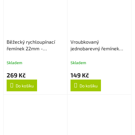
Běžecký rychloupínací
Vroubkovaný
řemínek 22mm -
jednobarevný řemínek
Černo/Zelený
22mm - Pink
Skladem
Skladem
269 Kč
149 Kč
Do košíku
Do košíku