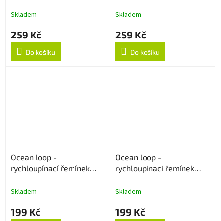
červený
Skladem
Skladem
259 Kč
259 Kč
Do košíku
Do košíku
Ocean loop -
Ocean loop -
rychloupínací řemínek
rychloupínací řemínek
22mm - Navy Blue
22mm - Černý
Skladem
Skladem
199 Kč
199 Kč