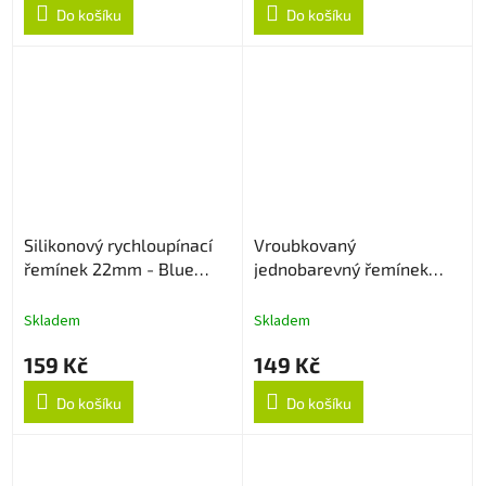
Do košíku
Do košíku
Silikonový rychloupínací
Vroubkovaný
řemínek 22mm - Blue
jednobarevný řemínek
Lagoon
22mm - Levander
Skladem
Skladem
159 Kč
149 Kč
Do košíku
Do košíku