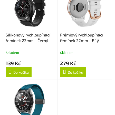
p
d
i
u
s
k
p
t
r
ů
o
Silikonový rychloupínací
Prémiový rychloupínací
d
řemínek 22mm - Černý
řemínek 22mm - Bílý
u
k
t
Skladem
Skladem
ů
139 Kč
279 Kč
Do košíku
Do košíku