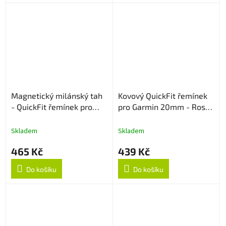
Magnetický milánský tah
Kovový QuickFit řemínek
- QuickFit řemínek pro
pro Garmin 20mm - Rose
Garmin 20mm - Rose Gold
Gold
Skladem
Skladem
465 Kč
439 Kč
Do košíku
Do košíku