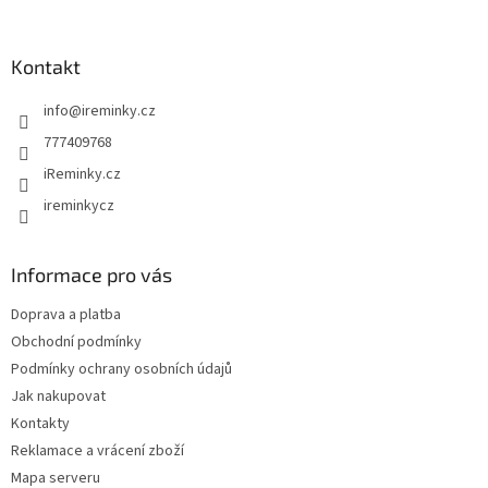
á
á
d
p
a
a
Kontakt
c
t
í
info
@
ireminky.cz
í
p
r
777409768
v
iReminky.cz
k
y
ireminkycz
v
ý
p
Informace pro vás
i
s
Doprava a platba
u
Obchodní podmínky
Podmínky ochrany osobních údajů
Jak nakupovat
Kontakty
Reklamace a vrácení zboží
Mapa serveru