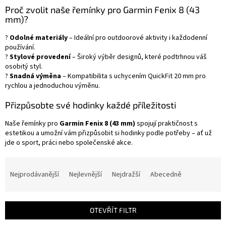
Proč zvolit naše řemínky pro Garmin Fenix 8 (43
mm)?
?
Odolné materiály
– Ideální pro outdoorové aktivity i každodenní
používání.
?
Stylové provedení
– Široký výběr designů, které podtrhnou váš
osobitý styl.
?
Snadná výměna
– Kompatibilita s uchycením QuickFit 20 mm pro
rychlou a jednoduchou výměnu.
Přizpůsobte své hodinky každé příležitosti
Naše řemínky pro
Garmin Fenix 8 (43 mm)
spojují praktičnost s
estetikou a umožní vám přizpůsobit si hodinky podle potřeby – ať už
jde o sport, práci nebo společenské akce.
Ř
a
Nejprodávanější
Nejlevnější
Nejdražší
Abecedně
z
e
n
OTEVŘÍT FILTR
í