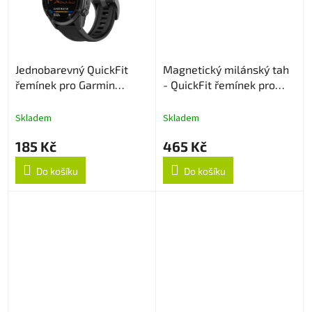
Jednobarevný QuickFit
Magnetický milánský tah
řemínek pro Garmin
- QuickFit řemínek pro
20mm - Černý
Garmin 20mm - Černý
Skladem
Skladem
185 Kč
465 Kč
Do košíku
Do košíku