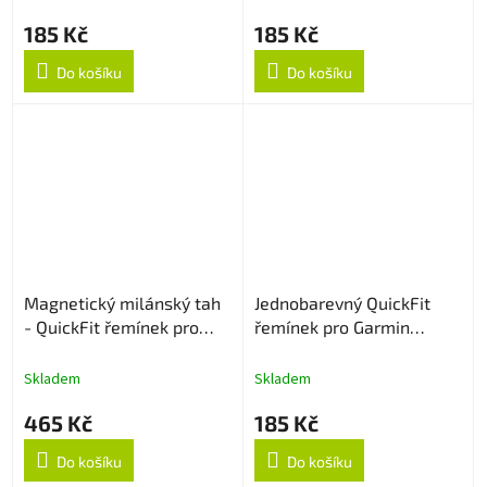
185 Kč
185 Kč
Do košíku
Do košíku
Magnetický milánský tah
Jednobarevný QuickFit
- QuickFit řemínek pro
řemínek pro Garmin
Garmin 20mm - Zlatý
20mm - Oranžový
Skladem
Skladem
465 Kč
185 Kč
Do košíku
Do košíku