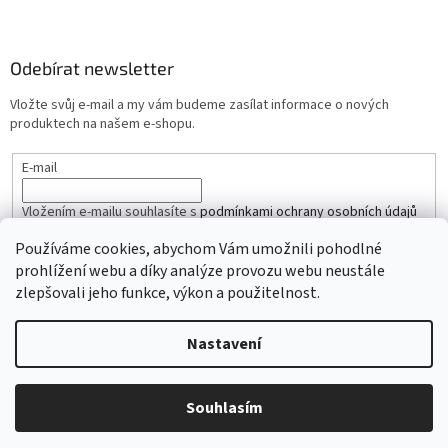
Odebírat newsletter
Vložte svůj e-mail a my vám budeme zasílat informace o nových
produktech na našem e-shopu.
E-mail
Vložením e-mailu souhlasíte s
podmínkami ochrany osobních údajů
Používáme cookies, abychom Vám umožnili pohodlné
PŘIHLÁSIT SE
prohlížení webu a díky analýze provozu webu neustále
zlepšovali jeho funkce, výkon a použitelnost.
Nastavení
Vytvořil Shoptet
Souhlasím
Copyright 2026
iŘemínky.cz
. Všechna práva vyhrazena.