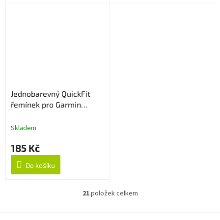
Jednobarevný QuickFit
řemínek pro Garmin
20mm - Zelený
Skladem
185 Kč
Do košíku
21
položek celkem
O
v
l
Z