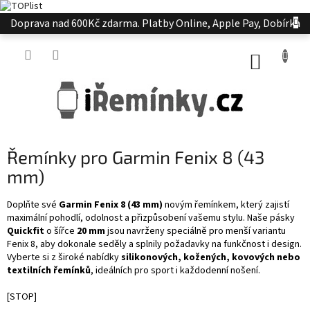
Přejít
Doprava nad 600Kč zdarma. Platby Online, Apple Pay, Dobírka
na
obsah
NÁKUP
KOŠÍK
Řemínky pro Garmin Fenix 8 (43
mm)
Doplňte své
Garmin Fenix 8 (43 mm)
novým řemínkem, který zajistí
maximální pohodlí, odolnost a přizpůsobení vašemu stylu. Naše pásky
Quickfit
o šířce
20 mm
jsou navrženy speciálně pro menší variantu
Fenix 8, aby dokonale seděly a splnily požadavky na funkčnost i design.
Vyberte si z široké nabídky
silikonových, kožených, kovových nebo
textilních řemínků
, ideálních pro sport i každodenní nošení.
[STOP]