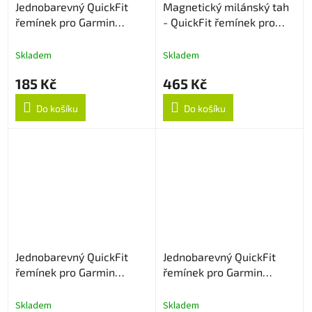
Jednobarevný QuickFit
Magnetický milánský tah
řemínek pro Garmin
- QuickFit řemínek pro
20mm - Cyan
Garmin 20mm - Stříbrný
Skladem
Skladem
185 Kč
465 Kč
Do košíku
Do košíku
Jednobarevný QuickFit
Jednobarevný QuickFit
řemínek pro Garmin
řemínek pro Garmin
20mm - Navy Blue
20mm - Červený
Skladem
Skladem