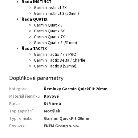
Řada INSTINCT
Garmin Instinct 2X
Garmin Instinct 3 (50mm)
Řada QUATIX
Garmin Quatix 3
Garmin Quatix 6X
Garmin Quatix 7X
Garmin Quatix 8 (51mm)
Řada TACTIX
Garmin Tactix 7 / 7 PRO
Garmin Tactix Delta / Charlie
Garmin Tactix 8 (51mm)
Doplňkové parametry
Kategorie
:
Řemínky Garmin QuickFit 26mm
Materiál řemínku
:
Kovové
Barva
:
Stříbrná
Typ zapínání
:
Motýlek
Typ řemínku
:
Garmin QuickFit 26mm
Dovozce
:
ENEM Group s.r.o.