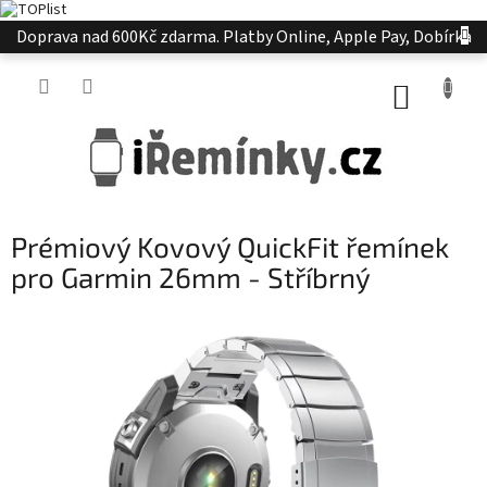
Přejít
Doprava nad 600Kč zdarma. Platby Online, Apple Pay, Dobírka
na
obsah
NÁKUP
KOŠÍK
Prémiový Kovový QuickFit řemínek
pro Garmin 26mm - Stříbrný