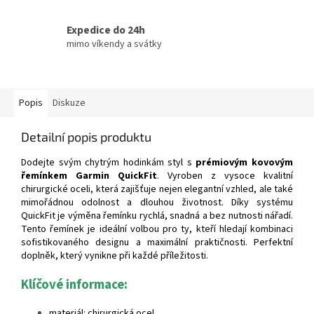
Expedice do 24h
mimo víkendy a svátky
Popis
Diskuze
Detailní popis produktu
Dodejte svým chytrým hodinkám styl s
prémiovým kovovým
řemínkem Garmin QuickFit
. Vyroben z vysoce kvalitní
chirurgické oceli, která zajišťuje nejen elegantní vzhled, ale také
mimořádnou odolnost a dlouhou životnost. Díky systému
QuickFit je výměna řemínku rychlá, snadná a bez nutnosti nářadí.
Tento řemínek je ideální volbou pro ty, kteří hledají kombinaci
sofistikovaného designu a maximální praktičnosti. Perfektní
doplněk, který vynikne při každé příležitosti.
Klíčové informace:
materiál: chirurgická ocel