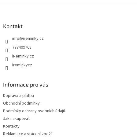
Z
á
p
a
Kontakt
t
info
@
ireminky.cz
í
777409768
iReminky.cz
ireminkycz
Informace pro vás
Doprava a platba
Obchodní podmínky
Podmínky ochrany osobních údajů
Jak nakupovat
Kontakty
Reklamace a vrácení zboží