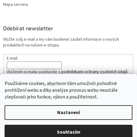
Mapa serveru
Odebírat newsletter
Vložte svůj e-mail a my vám budeme zasílat informace o nových
produktech na našem e-shopu.
E-mail
Vložením e-mailu souhlasíte s
podmínkami ochrany osobních údajů
Používáme cookies, abychom Vám umožnili pohodlné
PŘIHLÁSIT SE
prohlížení webu a díky analýze provozu webu neustále
zlepšovali jeho funkce, výkon a použitelnost.
Nastavení
Vytvořil Shoptet
Copyright 2026
iŘemínky.cz
. Všechna práva vyhrazena.
Souhlasím