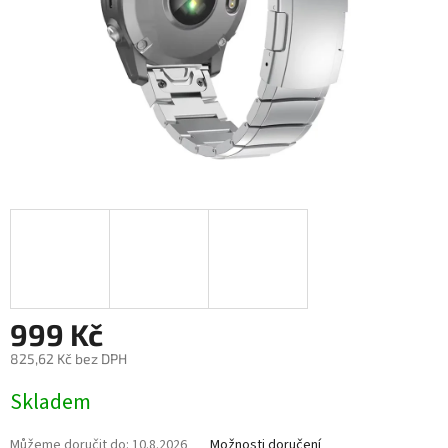
999 Kč
825,62 Kč bez DPH
Měrná
Skladem
cena:
Můžeme doručit do:
10.8.2026
Možnosti doručení