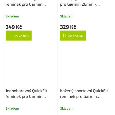
řemínek pro Garmin
pro Garmin 26mm -
26mm - NavyBlue/Černý
Razivě Zelený
Skladem
Skladem
349 Kč
329 Kč
Do košíku
Do košíku
Jednobarevný QuickFit
Kožený sportovní QuickFit
řemínek pro Garmin
řemínek pro Garmin
26mm - Modrý
26mm - Bílý
Skladem
Skladem