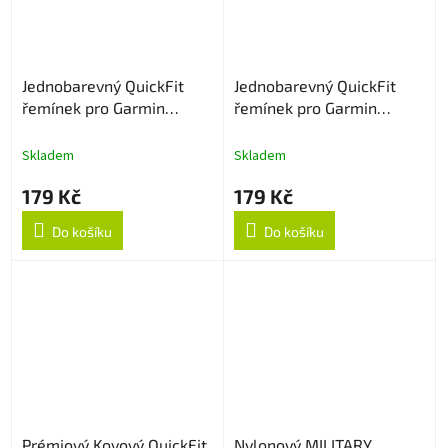
Jednobarevný QuickFit
Jednobarevný QuickFit
řemínek pro Garmin
řemínek pro Garmin
26mm - Cyan
26mm - Žlutý
Skladem
Skladem
179 Kč
179 Kč
Do košíku
Do košíku
Prémiový Kovový QuickFit
Nylonový MILITARY