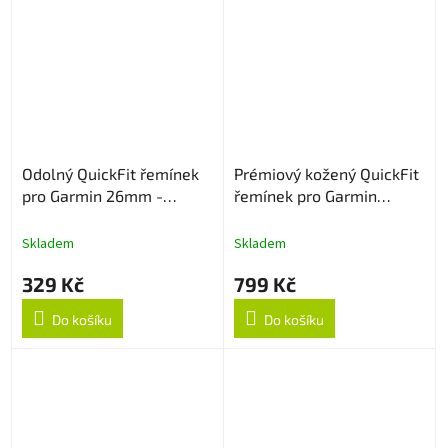
Odolný QuickFit řemínek
Prémiový kožený QuickFit
pro Garmin 26mm -
řemínek pro Garmin
Černo/Šedý
26mm - Hnědý
Skladem
Skladem
329 Kč
799 Kč
Do košíku
Do košíku