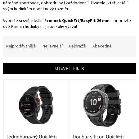
náročné sportovce, dobrodruhy i každodenní uživatele, kteří chtějí
svým hodinkám dodat nový rozměr.
Vyberte si svůj ideální
řemínek QuickFit/EasyFit 26 mm
a připravte
své Garmin hodinky na jakoukoliv výzvu!
Ř
a
Nejprodávanější
Nejlevnější
Nejdražší
Abecedně
z
e
n
OTEVŘÍT FILTR
í
p
V
r
ý
o
p
d
i
u
s
k
p
t
r
ů
o
Jednobarevný QuickFit
Double silicon QuickFit
d