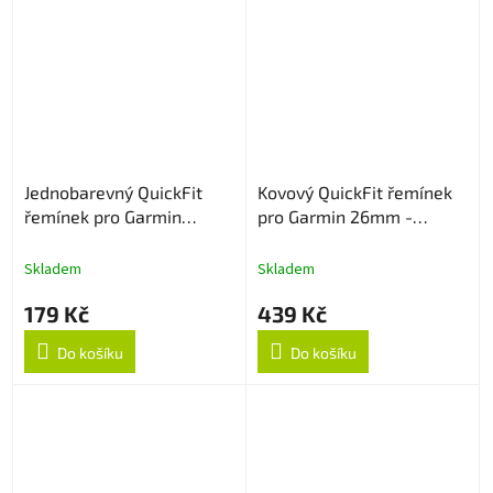
Jednobarevný QuickFit
Kovový QuickFit řemínek
řemínek pro Garmin
pro Garmin 26mm -
26mm - Bílý
Stříbrný
Skladem
Skladem
179 Kč
439 Kč
Do košíku
Do košíku