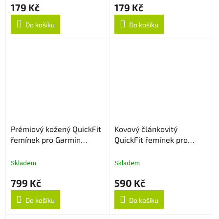
179 Kč
179 Kč
Do košíku
Do košíku
Prémiový kožený QuickFit
Kovový článkovitý
řemínek pro Garmin
QuickFit řemínek pro
26mm - Černý
Garmin 26mm - Černý
Skladem
Skladem
799 Kč
590 Kč
Do košíku
Do košíku