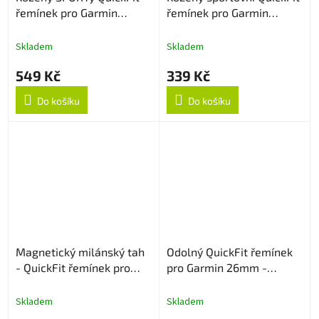
řemínek pro Garmin
řemínek pro Garmin
26mm - Bílý
26mm - Světle hnědý
Skladem
Skladem
549 Kč
339 Kč
Do košíku
Do košíku
Magnetický milánský tah
Odolný QuickFit řemínek
- QuickFit řemínek pro
pro Garmin 26mm -
Garmin 26mm - Stříbrný
Šedo/Oranžový
Skladem
Skladem