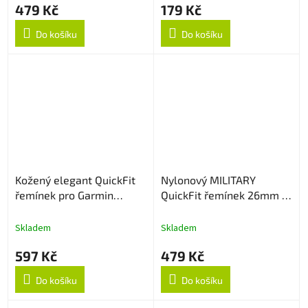
479 Kč
179 Kč
Do košíku
Do košíku
Kožený elegant QuickFit
Nylonový MILITARY
řemínek pro Garmin
QuickFit řemínek 26mm -
26mm - Hnědý
Green camouflage
Skladem
Skladem
597 Kč
479 Kč
Do košíku
Do košíku