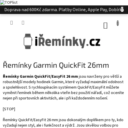
Přejít
Doprava nad 600Kč zdarma. Platby Online, Apple Pay, Dobírka
na
obsah
NÁKUP
KOŠÍK
Řemínky Garmin QuickFit 26mm
Řemínky Garmin QuickFit/EasyFit 26 mm
jsou navrženy pro větší a
robustnější modely hodinek Garmin, které vyžadují maximální odolnost
a spolehlivost. S rychloupínacím systémem QuickFit/EasyFit můžete
vyměnit řemínek během několika vteřin bez použití nářadí, což oceníte
nejen při sportovních aktivitách, ale i při každodenním nošení.
[STOP]
Řemínky QuickFit/EasyFit 26 mm jsou dokonalým doplňkem pro ty, kdo
vyžadují nejen styl, ale i funkčnost a výdrž. Jsou skvělou volbou pro