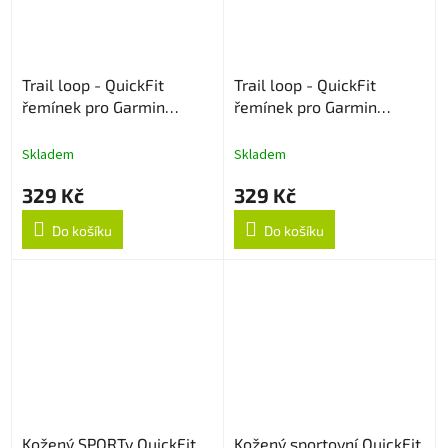
Trail loop - QuickFit
Trail loop - QuickFit
řemínek pro Garmin
řemínek pro Garmin
26mm - Bílo/zelený
26mm - Černý
Skladem
Skladem
329 Kč
329 Kč
Do košíku
Do košíku
Kožený SPORTy QuickFit
Kožený sportovní QuickFit