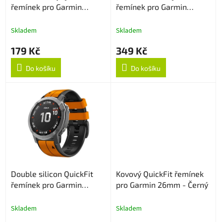
řemínek pro Garmin
řemínek pro Garmin
u
26mm - Černý
26mm - Černý
k
t
Skladem
Skladem
ů
179 Kč
349 Kč
Do košíku
Do košíku
Double silicon QuickFit
Kovový QuickFit řemínek
řemínek pro Garmin
pro Garmin 26mm - Černý
26mm - Oranžovo/Černý
Skladem
Skladem