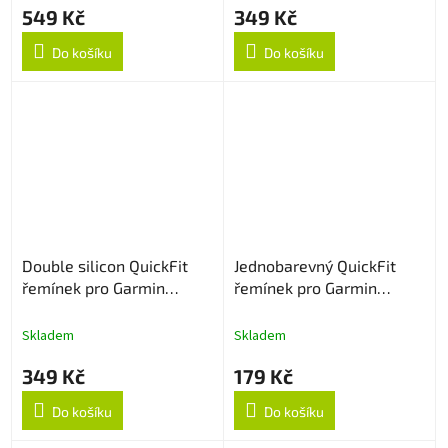
549 Kč
349 Kč
Do košíku
Do košíku
Double silicon QuickFit
Jednobarevný QuickFit
řemínek pro Garmin
řemínek pro Garmin
26mm - Bílo/Modrý
26mm - Narůžovělý
Skladem
Skladem
349 Kč
179 Kč
Do košíku
Do košíku