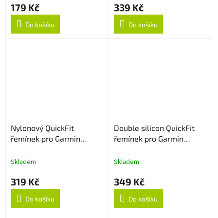
179 Kč
339 Kč
Do košíku
Do košíku
Nylonový QuickFit
Double silicon QuickFit
řemínek pro Garmin
řemínek pro Garmin
26mm - Army Green
26mm - Tyrkys/Černý
Skladem
Skladem
319 Kč
349 Kč
Do košíku
Do košíku