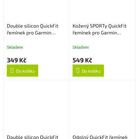
Double silicon QuickFit
Kožený SPORTy QuickFit
řemínek pro Garmin
řemínek pro Garmin
26mm - ArmyGreen/Černý
26mm - Tmavě hnědý
Skladem
Skladem
349 Kč
549 Kč
Do košíku
Do košíku
Double silicon QuickFit
Odolný QuickFit řemínek