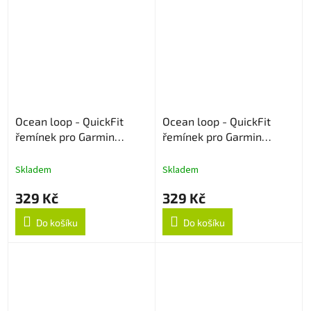
Ocean loop - QuickFit
Ocean loop - QuickFit
řemínek pro Garmin
řemínek pro Garmin
26mm - Army Green
26mm - Černý
Skladem
Skladem
329 Kč
329 Kč
Do košíku
Do košíku