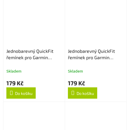
Jednobarevný QuickFit
Jednobarevný QuickFit
řemínek pro Garmin
řemínek pro Garmin
26mm - Šedý
26mm - Červený
Skladem
Skladem
179 Kč
179 Kč
Do košíku
Do košíku