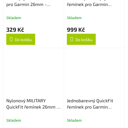
pro Garmin 26mm -
řemínek pro Garmin
Oranžový
26mm - Černý
Skladem
Skladem
329 Kč
999 Kč
Do košíku
Do košíku
Nylonový MILITARY
Jednobarevný QuickFit
QuickFit řemínek 26mm -
řemínek pro Garmin
Coyote
26mm - Oranžový
Skladem
Skladem