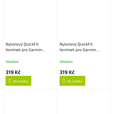
Nylonový QuickFit
Nylonový QuickFit
řemínek pro Garmin
řemínek pro Garmin
26mm - Navy Blue
26mm - Černý
Skladem
Skladem
319 Kč
319 Kč
Do košíku
Do košíku