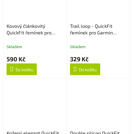
Kovový článkovitý
Trail loop - QuickFit
QuickFit řemínek pro
řemínek pro Garmin
Garmin 26mm - Stříbrný
26mm - Šedo/žlutý
Skladem
Skladem
590 Kč
329 Kč
Do košíku
Do košíku
Kožený elegant QuickFit
Double silicon QuickFit