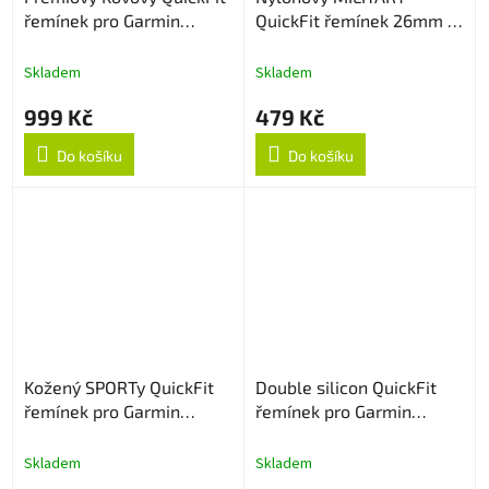
řemínek pro Garmin
QuickFit řemínek 26mm -
26mm - Stříbrný
Desert camouflage
Skladem
Skladem
999 Kč
479 Kč
Do košíku
Do košíku
Kožený SPORTy QuickFit
Double silicon QuickFit
řemínek pro Garmin
řemínek pro Garmin
26mm - Světle hnědý
26mm - Zeleno/Modrý
Skladem
Skladem