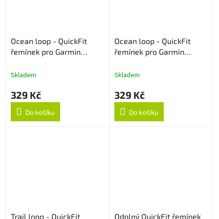
Ocean loop - QuickFit
Ocean loop - QuickFit
řemínek pro Garmin
řemínek pro Garmin
26mm - Bílý
26mm - Oranžový
Skladem
Skladem
329 Kč
329 Kč
Do košíku
Do košíku
Trail loop - QuickFit
Odolný QuickFit řemínek