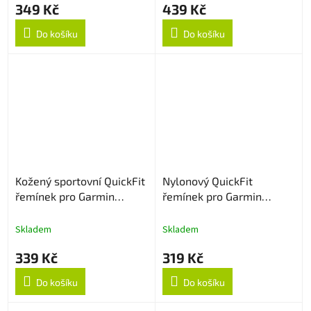
349 Kč
439 Kč
Do košíku
Do košíku
Kožený sportovní QuickFit
Nylonový QuickFit
řemínek pro Garmin
řemínek pro Garmin
26mm - Černý
26mm - Šedá
Skladem
Skladem
339 Kč
319 Kč
Do košíku
Do košíku