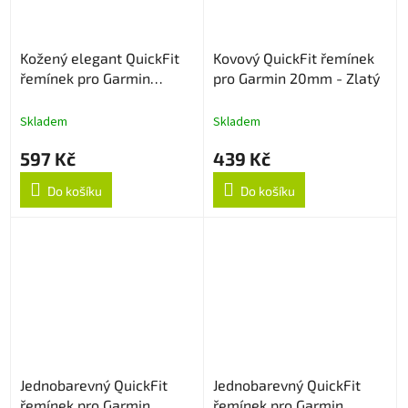
Kožený elegant QuickFit
Kovový QuickFit řemínek
řemínek pro Garmin
pro Garmin 20mm - Zlatý
20mm - Hnědý
Skladem
Skladem
597 Kč
439 Kč
Do košíku
Do košíku
Jednobarevný QuickFit
Jednobarevný QuickFit
řemínek pro Garmin
řemínek pro Garmin