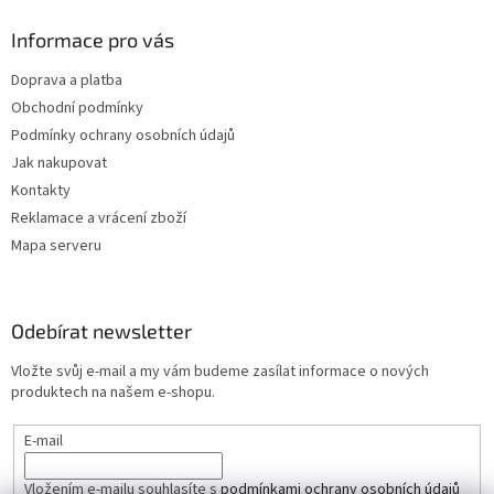
ý
p
Informace pro vás
i
s
Doprava a platba
u
Obchodní podmínky
Podmínky ochrany osobních údajů
Jak nakupovat
Kontakty
Reklamace a vrácení zboží
Mapa serveru
Odebírat newsletter
Vložte svůj e-mail a my vám budeme zasílat informace o nových
produktech na našem e-shopu.
E-mail
Vložením e-mailu souhlasíte s
podmínkami ochrany osobních údajů