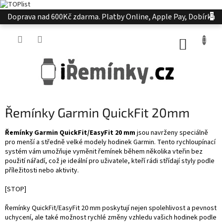
Přejít
Doprava nad 600Kč zdarma. Platby Online, Apple Pay, Dobírka
na
obsah
NÁKUP
KOŠÍK
Řemínky Garmin QuickFit 20mm
Řemínky Garmin QuickFit/EasyFit 20 mm
jsou navrženy speciálně
pro menší a středně velké modely hodinek Garmin. Tento rychloupínací
systém vám umožňuje vyměnit řemínek během několika vteřin bez
použití nářadí, což je ideální pro uživatele, kteří rádi střídají styly podle
příležitosti nebo aktivity.
[STOP]
Řemínky QuickFit/EasyFit 20 mm poskytují nejen spolehlivost a pevnost
uchycení, ale také možnost rychlé změny vzhledu vašich hodinek podle