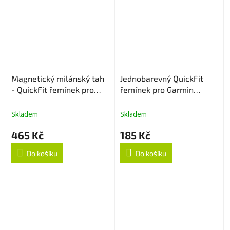
Magnetický milánský tah
Jednobarevný QuickFit
- QuickFit řemínek pro
řemínek pro Garmin
Garmin 20mm - Stříbrný
20mm - Červený
Skladem
Skladem
465 Kč
185 Kč
Do košíku
Do košíku