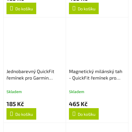
Do košíku
Do košíku
Jednobarevný QuickFit
Magnetický milánský tah
řemínek pro Garmin
- QuickFit řemínek pro
20mm - Navy Blue
Garmin 20mm - Zlatý
Skladem
Skladem
185 Kč
465 Kč
Do košíku
Do košíku