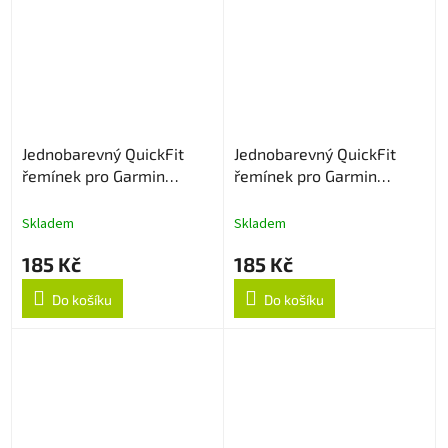
Jednobarevný QuickFit
Jednobarevný QuickFit
řemínek pro Garmin
řemínek pro Garmin
20mm - Narůžovělý
20mm - Šedý
Skladem
Skladem
185 Kč
185 Kč
Do košíku
Do košíku