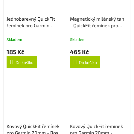
Jednobarevný QuickFit
Magnetický milánský tah
řemínek pro Garmin
- QuickFit řemínek pro
20mm - Oranžový
Garmin 20mm - Rose Gold
Skladem
Skladem
185 Kč
465 Kč
Do košíku
Do košíku
Kovový QuickFit řemínek
Kovový QuickFit řemínek
pro Garmin 20mm - Rose
pro Garmin 20mm -