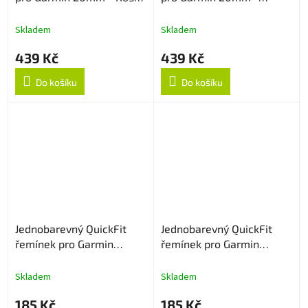
Gold
Stříbrný
Skladem
Skladem
439 Kč
439 Kč
Do košíku
Do košíku
Jednobarevný QuickFit
Jednobarevný QuickFit
řemínek pro Garmin
řemínek pro Garmin
20mm - Army Green
20mm - Vínově červený
Skladem
Skladem
185 Kč
185 Kč