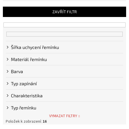
e
n
ZAVŘÍT FILTR
í
p
r
o
d
u
Šířka uchycení řemínku
k
Materiál řemínku
t
ů
Barva
Typ zapínání
Charakteristika
Typ řemínku
VYMAZAT FILTRY
Položek k zobrazení:
16