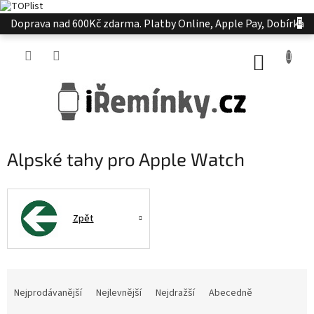
Přejít
Doprava nad 600Kč zdarma. Platby Online, Apple Pay, Dobírka
na
obsah
NÁKUP
KOŠÍK
Alpské tahy pro Apple Watch
Zpět
Ř
a
Nejprodávanější
Nejlevnější
Nejdražší
Abecedně
z