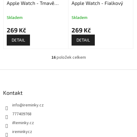
Apple Watch - Tmavě
Apple Watch - Fialkový
šedý
Skladem
Skladem
269 Kč
269 Kč
DETAIL
DETAIL
16
položek celkem
O
v
l
Z
á
á
d
p
a
a
Kontakt
c
t
í
info
@
ireminky.cz
í
p
r
777409768
v
iReminky.cz
k
y
ireminkycz
v