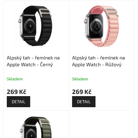
V
ý
p
i
s
p
r
o
Alpský tah - řemínek na
Alpský tah - řemínek na
d
Apple Watch - Černý
Apple Watch - Růžový
u
k
t
Skladem
Skladem
ů
269 Kč
269 Kč
DETAIL
DETAIL