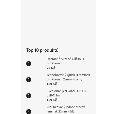
Nylo
na su
225
Top 10 produktů
Ochranné tvrzené sklíčko 9H -
pro Garmin
79 Kč
Jednobarevný QuickFit řemínek
pro Garmin 22mm - Černý
169 Kč
Rychlonabíjecí kabel USB-C /
USB-C 1m
Alpsk
109 Kč
Watc
Vroubkovaný jednobarevný
řemínek 20mm - Bílý