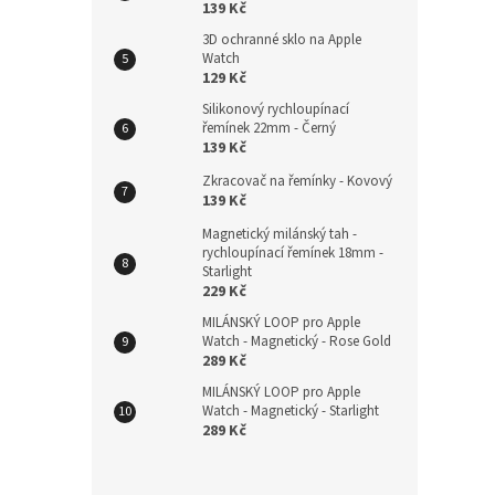
139 Kč
3D ochranné sklo na Apple
269
Watch
129 Kč
Silikonový rychloupínací
řemínek 22mm - Černý
139 Kč
Zkracovač na řemínky - Kovový
139 Kč
Magnetický milánský tah -
rychloupínací řemínek 18mm -
Starlight
229 Kč
MILÁNSKÝ LOOP pro Apple
Plet
Watch - Magnetický - Rose Gold
přez
289 Kč
MILÁNSKÝ LOOP pro Apple
Watch - Magnetický - Starlight
289 Kč
289