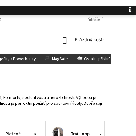
OSOBNÍCH ÚDAJŮ
JAK NAKUPOVAT
KONTAKTY
Přihlášení
REKLAMACE A 
NÁKUPNÍ
Prázdný košík
KOŠÍK
íječky / Powerbanky
MagSafe
Ostatní příslušenství
, komfortu, spolehlivosti a nerozbitnosti. Výhodou je
ostí je perfektní použití pro sportovní účely. Dobře sají
Pletené
Trail loop