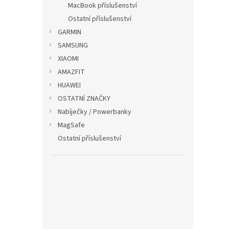
MacBook příslušenství
r
u
Ostatní příslušenství
o
k
d
t
GARMIN
u
ů
SAMSUNG
Alpsk
k
XIAOMI
Watc
t
AMAZFIT
ů
HUAWEI
OSTATNÍ ZNAČKY
269
Nabíječky / Powerbanky
MagSafe
Ostatní příslušenství