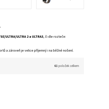
?
11/SE/ULTRA/ULTRA 2 a ULTRA3
, či dle rozteče:
tů a zároveň je velice příjemný i na běžné nošení.
61
položek celkem