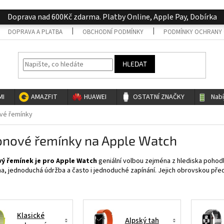
Doprava nad 600Kč zdarma. Platby Online, Apple Pay, Dobírka
DOPRAVA A PLATBA
OBCHODNÍ PODMÍNKY
PODMÍNKY OCHRANY 
HLEDAT
MI
AMAZFIT
HUAWEI
OSTATNÍ ZNAČKY
Nab
vé řemínky
onové řemínky na Apple Watch
ý řemínek je pro Apple Watch
geniální volbou zejména z hlediska pohodlí
na, jednoduchá údržba a často i jednoduché zapínání. Jejich obrovskou předn
Klasické
Alpský tah