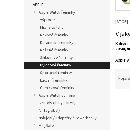
p
APPLE
a
Apple Watch řemínky
n
Výprodej
e
[STOP]
Milánské tahy
l
V jak
Kovové řemínky
Keramické řemínky
K dispoz
38/40/4
Kožené řemínky
Silikonové řemínky
Apple Wa
Nylonové řemínky
Ř
Sportovní řemínky
a
Nejpro
Luxusní řemínky
z
Gumičkové řemínky
e
Apple Watch ochrana
V
n
ý
AirPods obaly a kryty
í
p
p
AirTag obaly
i
r
Nabíjení / Adaptéry / Powerbanky
s
o
MagSafe
p
d