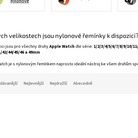
nylonové
ých velikostech jsou nylonové řemínky k dispozici
ici jsou pro všechny druhy
Apple Watch
dle série:
1/2/3/4/5/6/7/8/9/10/
1/42/44/45/46 a 49mm
tch je s nylonovým řemínkem naprosto ideální nástroj ke všem druhům spor
dávanější
Nejlevnější
Nejdražší
Abecedně