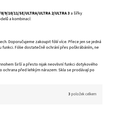
7/8/9/10/11/SE/ULTRA/ULTRA 2/ULTRA 3
a šířky
odelů a kombinací:
ech. Doporučujeme zakoupit fólií více. Přece jen se jedná
u funkci. Fólie dostatečně ochrání přes poškrábáním, ne
mnohem širší a přesto nijak neovlivní funkci dotykového
ko ochrana před lehkým nárazem. Skla se prodávají po
3
položek celkem