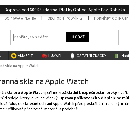
Doprava nad 600Kč zdarma. Platby Online, Apple Pay, Dobírka
DOPRAVA A PLATBA
OBCHODNÍ PODMÍNKY
PODMÍNKY OCHRANY 
HLEDAT
MI
AMAZFIT
HUAWEI
OSTATNÍ ZNAČKY
Nab
ná skla na Apple Watch
ranná skla na Apple Watch
á skla pro Apple Watch
paří mezi
základní bezpečnostní prvky
k zaří
í displeje, který je velice křehký.
Oprava poškozeného displeje se mů
lová fólie, dostatečně ochrání Apple Watch před poškrábáním a lehkým ná
me nešikovně přes tvrdší materiál a podobně.