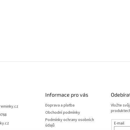
Informace pro vás
Odebíra
Doprava a platba
Vložte svů
ireminky.cz
produktech
Obchodní podmínky
9768
Podmínky ochrany osobních
ky.cz
E-mail
údajů