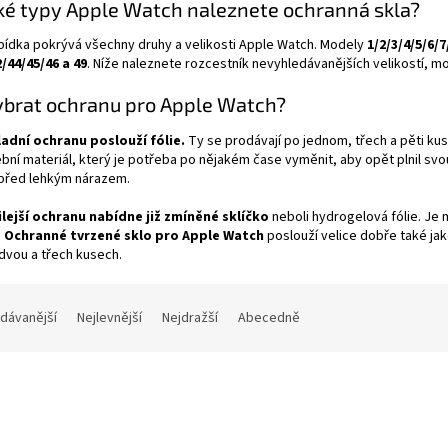
ké typy Apple Watch naleznete ochranná skla?
bídka pokrývá všechny druhy a velikosti Apple Watch. Modely
1/2/3/4/5/6/
/44/45/46 a 49
. Níže naleznete rozcestník nevyhledávanějších velikostí, m
ybrat ochranu pro Apple Watch?
ladní ochranu poslouží fólie.
Ty se prodávají po jednom, třech a pěti kus
bní materiál, který je potřeba po nějakém čase vyměnit, aby opět plnil svo
 před lehkým nárazem.
lejší ochranu nabídne již zmíněné sklíčko
neboli hydrogelová fólie. Je 
.
Ochranné tvrzené sklo pro Apple Watch
poslouží velice dobře také ja
dvou a třech kusech.
dávanější
Nejlevnější
Nejdražší
Abecedně