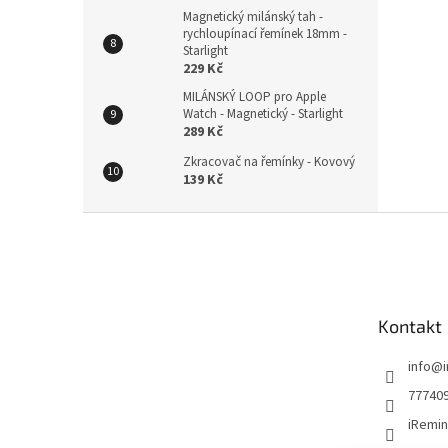
Magnetický milánský tah -
rychloupínací řemínek 18mm -
Starlight
229 Kč
MILÁNSKÝ LOOP pro Apple
Watch - Magnetický - Starlight
289 Kč
Zkracovač na řemínky - Kovový
139 Kč
Z
á
p
a
t
Kontakt
í
info
@
77740
iRemin