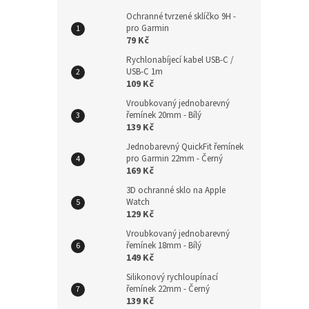
Ochranné tvrzené sklíčko 9H -
pro Garmin
79 Kč
Rychlonabíjecí kabel USB-C /
USB-C 1m
109 Kč
Vroubkovaný jednobarevný
řemínek 20mm - Bílý
139 Kč
Jednobarevný QuickFit řemínek
pro Garmin 22mm - Černý
169 Kč
3D ochranné sklo na Apple
Watch
129 Kč
Vroubkovaný jednobarevný
řemínek 18mm - Bílý
149 Kč
Silikonový rychloupínací
řemínek 22mm - Černý
139 Kč