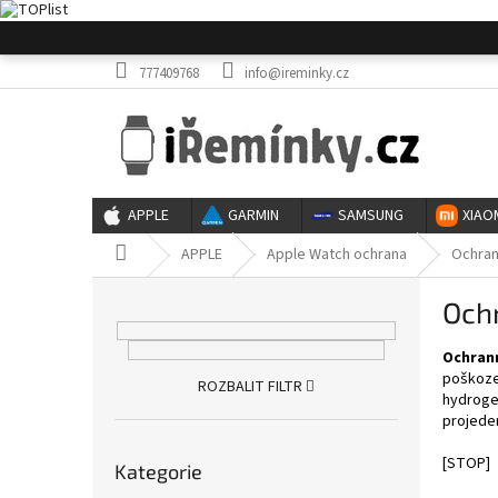
Přejít
na
obsah
777409768
info@ireminky.cz
APPLE
GARMIN
SAMSUNG
XIAO
Domů
APPLE
Apple Watch ochrana
Ochran
P
Och
o
s
Ochrann
t
poškozen
r
ROZBALIT FILTR
hydroge
a
projede
n
Přeskočit
n
[STOP]
Kategorie
kategorie
í