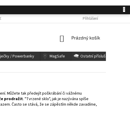
OSOBNÍCH ÚDAJŮ
JAK NAKUPOVAT
KONTAKTY
Přihlášení
REKLAMACE A 
NÁKUPNÍ
Prázdný košík
KOŠÍK
íječky / Powerbanky
MagSafe
Ostatní příslušenství
zení. Můžete tak předejít poškrábání či vážnému
že prodražit
. "Tvrzené sklo", jak je nazývána spíše
razem. Často se stává, že se zápěstím někde zavadíme,