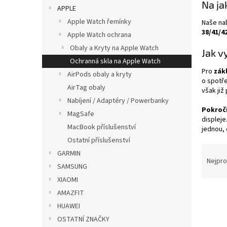
Na ja
p
APPLE
a
Apple Watch řemínky
Naše na
n
38/41/42
Apple Watch ochrana
e
Obaly a Kryty na Apple Watch
l
Jak v
Ochranná skla na Apple Watch
Pro
zák
AirPods obaly a kryty
o spotře
AirTag obaly
však již
Nabíjení / Adaptéry / Powerbanky
Pokroči
MagSafe
displeje
MacBook příslušenství
jednou, 
Ostatní příslušenství
Ř
GARMIN
a
Nejpro
SAMSUNG
z
XIAOMI
e
V
n
AMAZFIT
ý
í
HUAWEI
p
p
OSTATNÍ ZNAČKY
i
r