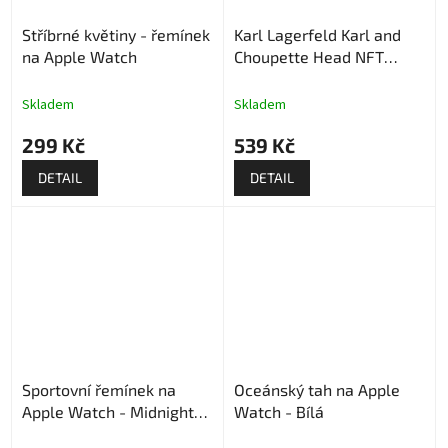
Stříbrné květiny - řemínek
Karl Lagerfeld Karl and
na Apple Watch
Choupette Head NFT
Řemínek pro Apple Watch
- Růžový
Skladem
Skladem
299 Kč
539 Kč
DETAIL
DETAIL
Sportovní řemínek na
Oceánský tah na Apple
Apple Watch - Midnight
Watch - Bílá
Sky