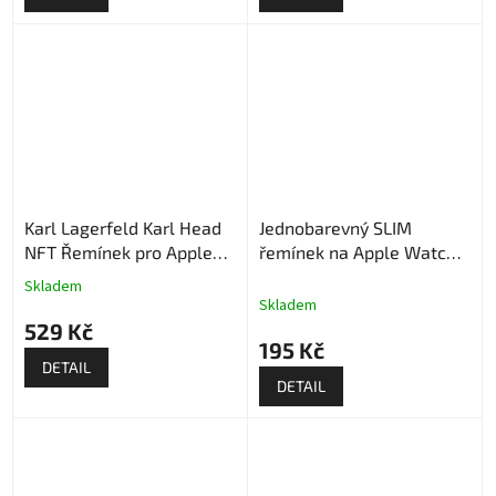
Karl Lagerfeld Karl Head
Jednobarevný SLIM
NFT Řemínek pro Apple
řemínek na Apple Watch -
Watch - Černý
Růžový
Skladem
Průměrné
Skladem
hodnocení
529 Kč
produktu
195 Kč
je
DETAIL
5,0
DETAIL
z
5
hvězdiček.