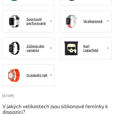
Sportovní
Vícebarevné
perforované
Zúžená slim
Karl
varianta
Lagerfeld
Oceánský tah
[STOP]
V jakých velikostech jsou silikonové řemínky k
dispozici?