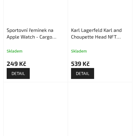
Sportovní řemínek na
Karl Lagerfeld Karl and
Apple Watch - Cargo
Choupette Head NFT
Khaki
Řemínek pro Apple Watch
- Černý
Skladem
Skladem
249 Kč
539 Kč
DETAIL
DETAIL