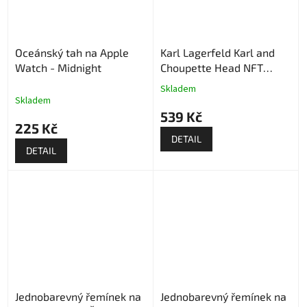
Oceánský tah na Apple
Karl Lagerfeld Karl and
Watch - Midnight
Choupette Head NFT
Řemínek pro Apple Watch
Skladem
Průměrné
- Bílý
Skladem
hodnocení
539 Kč
produktu
225 Kč
je
DETAIL
5,0
DETAIL
z
5
hvězdiček.
Jednobarevný řemínek na
Jednobarevný řemínek na