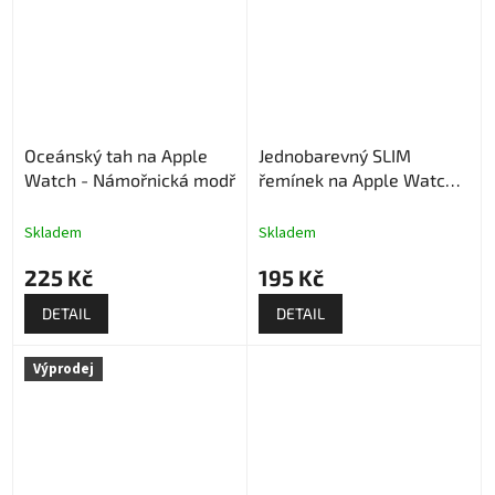
Oceánský tah na Apple
Jednobarevný SLIM
Watch - Námořnická modř
řemínek na Apple Watch -
Bílý
Skladem
Skladem
225 Kč
195 Kč
DETAIL
DETAIL
Výprodej