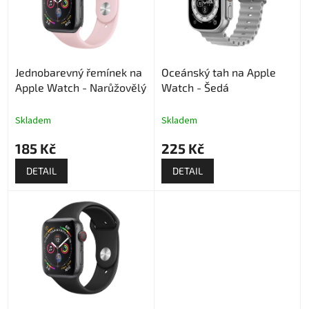
u
s
k
p
t
r
ů
o
Jednobarevný řemínek na
Oceánský tah na Apple
d
Apple Watch - Narůžovělý
Watch - Šedá
u
k
t
Skladem
Skladem
ů
185 Kč
225 Kč
DETAIL
DETAIL