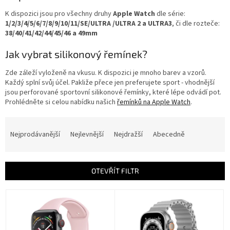
K dispozici jsou pro všechny druhy
Apple Watch
dle série:
1/2/3/4/5/6/7/8/9/10/11/SE/ULTRA /ULTRA 2 a ULTRA3
, či dle rozteče:
38/40/41/42/44/45/46 a 49mm
Jak vybrat silikonový řemínek?
Zde záleží vyloženě na vkusu. K dispozici je mnoho barev a vzorů.
Každý splní svůj účel. Pakliže přece jen preferujete sport - vhodnější
jsou perforované sportovní silikonové řemínky, které lépe odvádí pot.
Prohlédněte si celou nabídku našich
řemínků na Apple Watch
.
Ř
a
Nejprodávanější
Nejlevnější
Nejdražší
Abecedně
z
e
n
OTEVŘÍT FILTR
í
p
V
r
ý
o
p
d
i