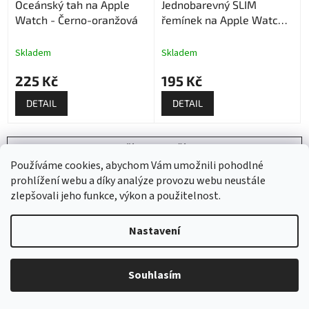
Oceánský tah na Apple
Jednobarevný SLIM
Watch - Černo-oranžová
řemínek na Apple Watch -
Tmavě modrý
Skladem
Skladem
225 Kč
195 Kč
DETAIL
DETAIL
NAČÍST 30 DALŠÍCH
Používáme cookies, abychom Vám umožnili pohodlné
S
1
2
t
prohlížení webu a díky analýze provozu webu neustále
O
r
102
položek celkem
zlepšovali jeho funkce, výkon a použitelnost.
v
á
l
NAHORU
n
á
k
Nastavení
d
o
v
Z
a
á
c
á
n
Souhlasím
í
p
í
p
a
Kontakt
r