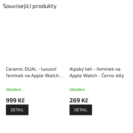
Související produkty
Ceramic DUAL - luxusní
Alpský tah - řemínek na
řemínek na Apple Watch /
Apple Watch - Černo-bílý
Černo-stříbrný
Skladem
Skladem
999 Kč
269 Kč
DETAIL
DETAIL