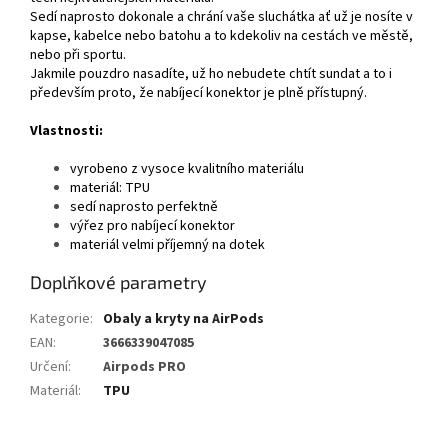
Sedí naprosto dokonale a chrání vaše sluchátka ať už je nosíte v
kapse, kabelce nebo batohu a to kdekoliv na cestách ve městě,
nebo při sportu.
Jakmile pouzdro nasadíte, už ho nebudete chtít sundat a to i
především proto, že nabíjecí konektor je plně přístupný.
Vlastnosti:
vyrobeno z vysoce kvalitního materiálu
materiál: TPU
sedí naprosto perfektně
výřez pro nabíjecí konektor
materiál velmi příjemný na dotek
Doplňkové parametry
Kategorie
:
Obaly a kryty na AirPods
EAN
:
3666339047085
Určení
:
Airpods PRO
Materiál
:
TPU