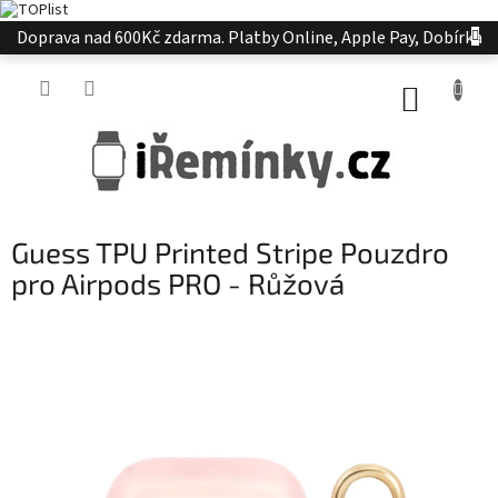
Přejít
Doprava nad 600Kč zdarma. Platby Online, Apple Pay, Dobírka
na
obsah
NÁKUP
KOŠÍK
Guess TPU Printed Stripe Pouzdro
pro Airpods PRO - Růžová