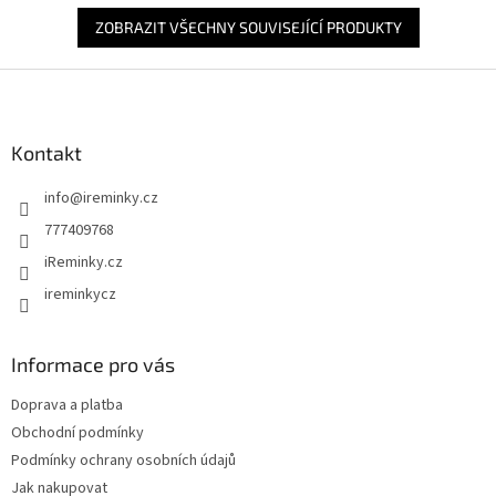
ZOBRAZIT VŠECHNY SOUVISEJÍCÍ PRODUKTY
Z
á
p
a
Kontakt
t
info
@
ireminky.cz
í
777409768
iReminky.cz
ireminkycz
Informace pro vás
Doprava a platba
Obchodní podmínky
Podmínky ochrany osobních údajů
Jak nakupovat