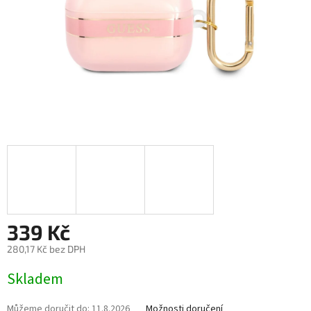
339 Kč
280,17 Kč bez DPH
Měrná
Skladem
cena:
Můžeme doručit do:
11.8.2026
Možnosti doručení