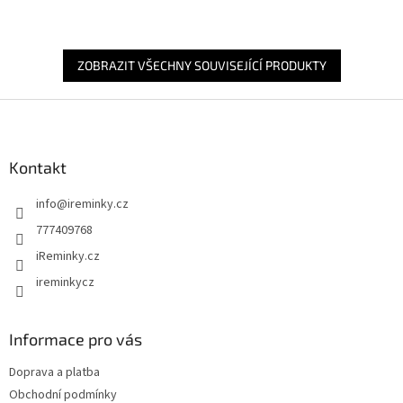
ZOBRAZIT VŠECHNY SOUVISEJÍCÍ PRODUKTY
Z
á
p
a
Kontakt
t
info
@
ireminky.cz
í
777409768
iReminky.cz
ireminkycz
Informace pro vás
Doprava a platba
Obchodní podmínky