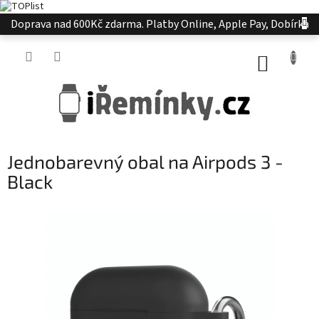
Přejít
Doprava nad 600Kč zdarma. Platby Online, Apple Pay, Dobírka
na
obsah
NÁKUP
KOŠÍK
Jednobarevný obal na Airpods 3 -
Black