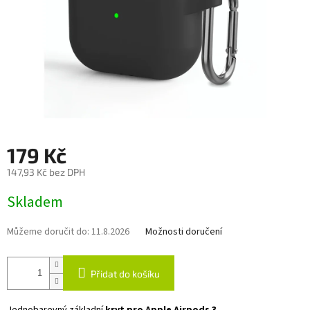
179 Kč
147,93 Kč bez DPH
Měrná
Skladem
cena:
Můžeme doručit do:
11.8.2026
Možnosti doručení
Přidat do košíku