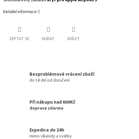
Jednobarevný základní
kryt pro Apple Airpods 3
Detailní informace
ZEPTAT SE
HLÍDAT
SDÍLET
Bezproblémové vrácení zboží
do 14 dní od doručení
Při nákupu nad 600Kč
doprava zdarma
Expedice do 24h
mimo víkendy a svátky