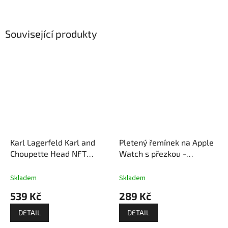
Související produkty
Karl Lagerfeld Karl and
Pletený řemínek na Apple
Choupette Head NFT
Watch s přezkou -
Řemínek pro Apple Watch
Levandulový
- Černý
Skladem
Skladem
539 Kč
289 Kč
DETAIL
DETAIL