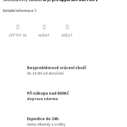
Jednobarevný základní
kryt pro Apple AirPods PRO 2
Detailní informace
ZEPTAT SE
HLÍDAT
SDÍLET
Bezproblémové vrácení zboží
do 14 dní od doručení
Při nákupu nad 600Kč
doprava zdarma
Expedice do 24h
mimo víkendy a svátky