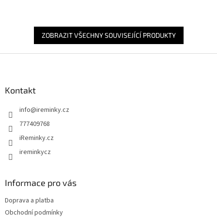
ZOBRAZIT VŠECHNY SOUVISEJÍCÍ PRODUKTY
Z
á
p
a
Kontakt
t
info
@
ireminky.cz
í
777409768
iReminky.cz
ireminkycz
Informace pro vás
Doprava a platba
Obchodní podmínky