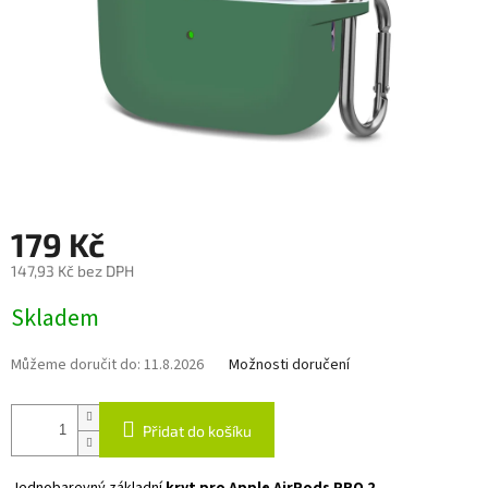
179 Kč
147,93 Kč bez DPH
Měrná
Skladem
cena:
Můžeme doručit do:
11.8.2026
Možnosti doručení
Přidat do košíku