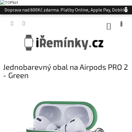
Přejít
Doprava nad 600Kč zdarma. Platby Online, Apple Pay, Dobírka
na
obsah
NÁKUP
KOŠÍK
Jednobarevný obal na Airpods PRO 2
- Green